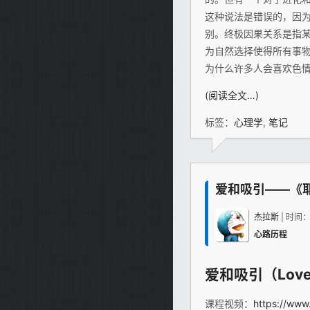
这种说法是错误的，因
别。终极因果关系是指
为自然选择使得所有事
为什么许多人会喜欢色情
(阅读全文…)
标签：
心理学
,
笔记
爱和吸引——《
杰拉斯
| 时间
心路历程
爱和吸引（Love &
课程视频：
https://www