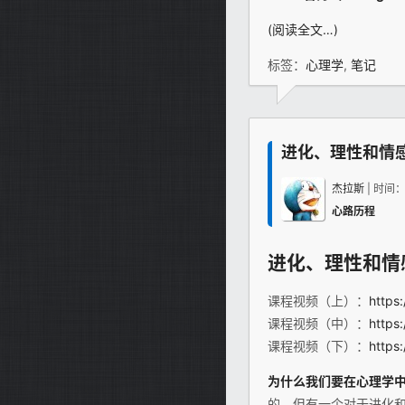
(阅读全文…)
标签：
心理学
,
笔记
进化、理性和情
杰拉斯
| 时间
心路历程
进化、理性和情感（Ev
课程视频（上）：
https
课程视频（中）：
https
课程视频（下）：
https
为什么我们要在
心理学
的。但有一个对于进化