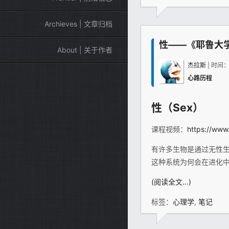
Archieves | 文章归档
性——《耶鲁大
About | 关于作者
杰拉斯
| 时间
心路历程
性（Sex）
课程视频：
https://www
有许多生物是通过无性
这种系统为何会在进化
(阅读全文…)
标签：
心理学
,
笔记