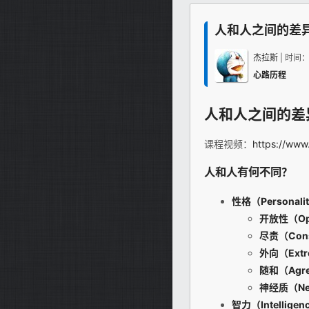
人和人之间的差
杰拉斯
| 时间
心路历程
人和人之间的差异（
课程视频：
https://www
人和人有何不同？
性格（Personali
开放性（Op
尽责（Cons
外向（Extr
随和（Agre
神经质（Neu
智力（Intelligen