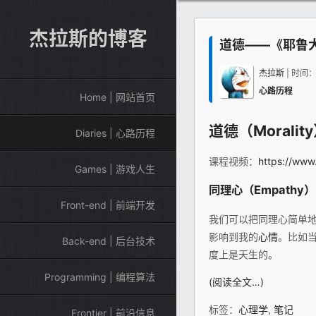
杰拉斯的博客
道德——《耶鲁
杰拉斯
| 时间
心路历程
Home | 网站首页
道德（Moralit
Diaries | 心路历程
课程视频：
https://www
Games | 游戏人生
同理心（Empathy）
Front-end | 前端开发
我们可以把同理心简单
影响到我的
心情
。比如
Back-end | 后台技术
度上是天生的。
Programming | 编程算法
(阅读全文…)
标签：
心理学
,
笔记
Frontier | 前沿信息