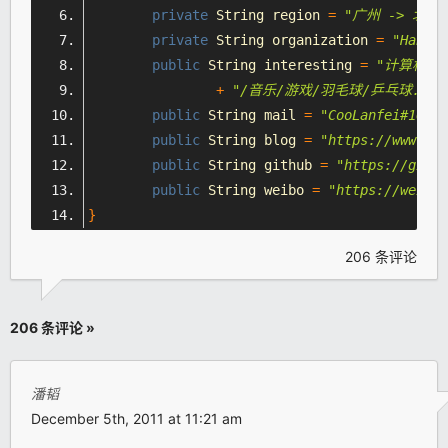
private
String
 region 
=
"
广州 -> 北京
"
private
String
 organization 
=
"
Habby
"
public
String
 interesting 
=
"计算机/编
+
"/音乐/游戏/羽毛球/乒乓球..."
public
String
 mail 
=
"CooLanfei#163.c
public
String
 blog 
=
"
https://www.cla
public
String
 github 
=
"
https://githu
public
String
 weibo 
=
"
https://weibo.
}
206 条评论
206 条评论 »
潘韬
December 5th, 2011 at 11:21 am