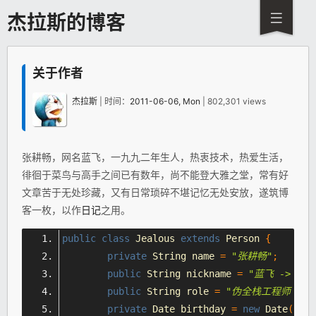
杰拉斯的博客
关于作者
杰拉斯
| 时间：
2011-06-06, Mon
| 802,301 views
张耕畅，网名蓝飞，一九九二年生人，热衷技术，热爱生活，
徘徊于菜鸟与高手之间已有数年，尚不能登大雅之堂，常有好
文章苦于无处珍藏，又有日常琐碎不堪记忆无处安放，遂筑博
客一枚，以作
日记
之用。
public
class
Jealous
extends
Person
{
private
String
 name 
=
"
张耕畅
"
;
public
String
 nickname 
=
"
蓝飞 -> 杰
public
String
 role 
=
"
伪全栈工程师 -> 
private
Date
 birthday 
=
new
Date
(
"199