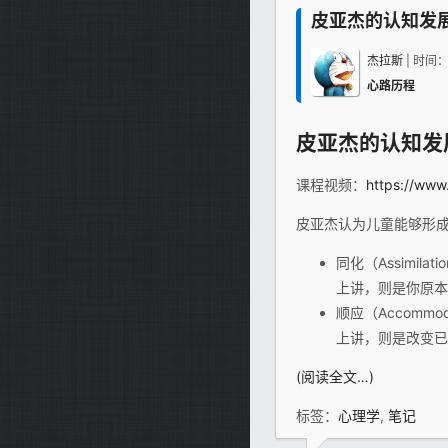
皮亚杰的认知发
杰拉斯
| 时间
心路历程
皮亚杰的认知发
课程视频：
https://www
皮亚杰认为儿童能够形
同化（Assimi
上讲，则是你原本
顺应（Accom
上讲，则是改变已
(阅读全文…)
标签：
心理学
,
笔记