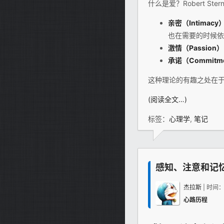
什么是爱？Robert St
亲密（Intimacy
也在需要的时候依
激情（Passion）
承诺（Commitme
这种理论的有趣之处在
(阅读全文…)
标签：
心理学
,
笔记
感知、注意和记
杰拉斯
| 时间
心路历程