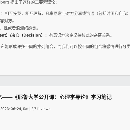
ernberg 提出了这样的三要素理论：
）
：相互投契，相互理解，凡事愿意与对方分享或沟通（包括时间和自我
靠对方。
：性或者浪漫的感觉。
nt）/决心（Decision）
：有意识地决定坚持彼此的亲密关系。
于它能形成许多不同的排列组合，而我们可以按不同的组合将感情进行分
忆——《耶鲁大学公开课：心理学导论》学习笔记
：
2023-06-24, Sat
| 2,711 views