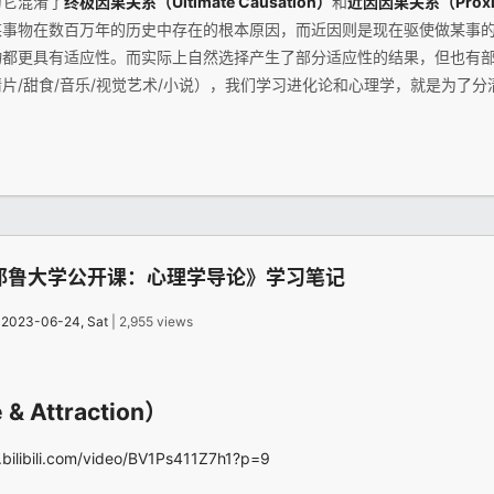
为它混淆了
终极因果关系（Ultimate Causation）
和
近因因果关系（Proxima
某事物在数百万年的历史中存在的根本原因，而近因则是现在驱使做某事
物都更具有适应性。而实际上自然选择产生了部分适应性的结果，但也有
片/甜食/音乐/视觉艺术/小说），我们学习进化论和心理学，就是为了分
耶鲁大学公开课：心理学导论》学习笔记
：
2023-06-24, Sat
| 2,955 views
 Attraction）
.bilibili.com/video/BV1Ps411Z7h1?p=9