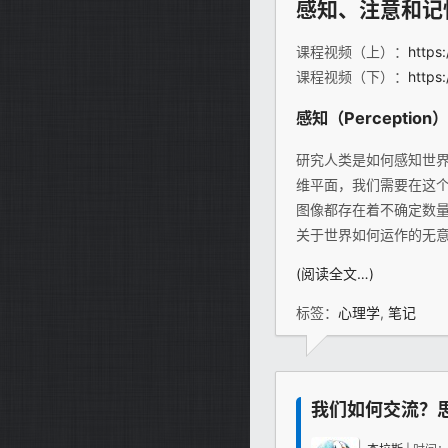
感知、注意和记
课程视频（上）：
https
课程视频（下）：
https
感知（Perception）
研究人类是如何感知世界
维平面，我们需要在这
图像都存在着不确定数
关于世界如何运作的无
(阅读全文…)
标签：
心理学
,
笔记
我们如何交流？