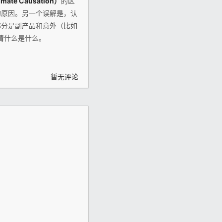
te Causation）
的区
的原因。另一个误解是，认
部分是副产品和意外（比如
清什么是什么。
暂无评论