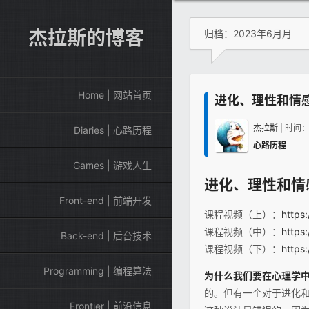
杰拉斯的博客
归档：2023年6月月
Home | 网站首页
进化、理性和情
杰拉斯
| 时间
Diaries | 心路历程
心路历程
Games | 游戏人生
进化、理性和情感（Ev
Front-end | 前端开发
课程视频（上）：
https
课程视频（中）：
https
Back-end | 后台技术
课程视频（下）：
https
Programming | 编程算法
为什么我们要在
心理学
的。但有一个对于进化
Frontier | 前沿信息