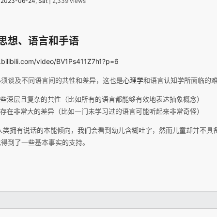
：
2023-06-24, Sat
| 2,339 views
思想、语言和手语
.bilibili.com/video/BV1Ps411Z7h1?p=6
必须谈及不同语言间的共性和差异，这也是
心理学
和语言认知学所面临的
些深层且复杂的共性（比如所有的语言都能够有效地表达抽象概念）
存在非常大的差异（比如一门未学习过的语言可能听起来非常奇怪）
人类拥有说话的本能倾向，我们会看到幼儿含糊吐字，然而儿童却并不具
也得到了一些基本事实的支持。