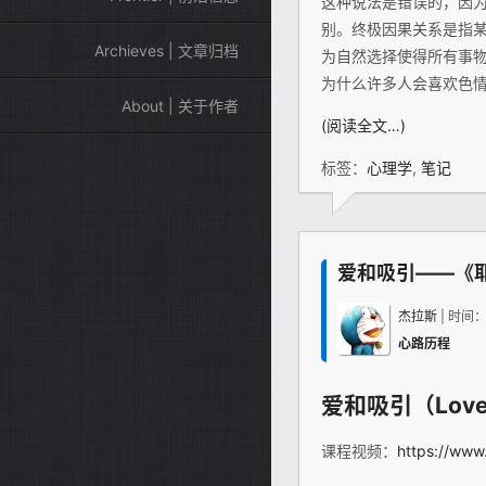
这种说法是错误的，因
别。终极因果关系是指
Archieves | 文章归档
为自然选择使得所有事
为什么许多人会喜欢色情
About | 关于作者
(阅读全文…)
标签：
心理学
,
笔记
爱和吸引——《
杰拉斯
| 时间
心路历程
爱和吸引（Love &
课程视频：
https://www