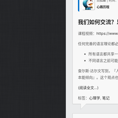
杰拉斯
| 时间
心路历程
我们如何交流？
课程视频：
https://www
任何完善的语言理论都
所有语言都共享一
不同语言之前可能
查尔斯·达尔文写到，『
本能倾向』。这个观点
(阅读全文…)
标签：
心理学
,
笔记