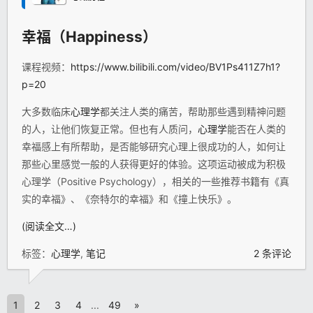
幸福（Happiness）
课程视频：
https://www.bilibili.com/video/BV1Ps411Z7h1?
p=20
大多数临床
心理学
都关注人类的痛苦，帮助那些遇到精神问题
的人，让他们恢复正常。但也有人质问，
心理学
能否在人类的
幸福感上有所帮助，是否能够研究心理上很成功的人，如何让
那些心里感觉一般的人获得更好的体验。这项运动被成为积极
心理学（Positive Psychology），相关的一些推荐书籍有《真
实的幸福》、《奈特尔的幸福》和《撞上快乐》。
(阅读全文…)
标签：
心理学
,
笔记
2 条评论
1
2
3
4
...
49
»