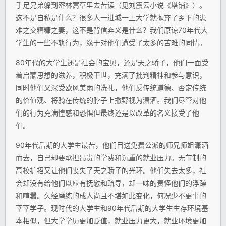
手足兄弟躲到密林蒿草里去苦读（见刘震云小说《塔铺》）。
这不是自私是什么？很多人一进城一上大学就抛弃了乡下的患
难之交糟糠之妻，这不是背信弃义是什么？我们原谅70年代大
学生的一些不轨行为，缘于对他们遭受了太多的苦难的同情。
80年代的大学生还是社会的宝贝，还是天之骄子，他们一面受
着启蒙思想的滋养，积极干世，充满了批判精神和参与意识，
同时他们又深受欧风美雨的洗礼，他们反传统道德、否定传统
的价值观、将骑在传统的脖子上撒野视为潇洒。我们尽管对他
们的行为充满惶惑和恐惧但最终还是以改革的名义接受了他
们。
90年代后期的大学生最苦，他们目送免费公派的师兄师姐潇洒
而去，自己却要承担昂贵的学费和沉重的就业压力。无节制的
高校扩招又让他们丧失了天之骄子的光环。他们失去太多，社
会却没有给他们以应有抚慰和疏导，却一味的责怪他们的浮躁
和喧嚣。久经磨练的成人尚且不堪如此变化，何况少不更事的
莘莘学子。现时代的大学生和90年代后期的大学生生存环境基
本相似，但大学学历更加贬值，就业压力更大，就业环境更加