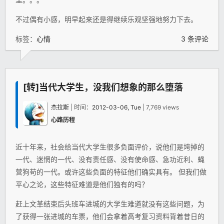
不过偶有小感，明早起来还是得继续乐观坚强地努力下去。
标签：
心情
3 条评论
[转]当代大学生，没我们想象的那么堕落
杰拉斯
| 时间：
2012-03-06, Tue
| 7,769 views
心路历程
近十年来，社会给当代大学生很多负面评价，说他们是垮掉的
一代、迷惘的一代、没有责任感、没有使命感、急功近利、蝇
营狗苟的一代。或许这些负面的特征他们确实具有。 但我们做
平心之论，这些特征难道是他们独有的吗？
赶上文革结束后头班车进城的大学生难道就没有这些问题，为
了获得一张进城的车票，他们会拿着高考复习资料背着昔日的