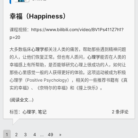
幸福（Happiness）
课程视频：
https://www.bilibili.com/video/BV1Ps411Z7h1?
p=20
大多数临床
心理学
都关注人类的痛苦，帮助那些遇到精神问题
的人，让他们恢复正常。但也有人质问，
心理学
能否在人类的
幸福感上有所帮助，是否能够研究心理上很成功的人，如何让
那些心里感觉一般的人获得更好的体验。这项运动被成为积极
心理学（Positive Psychology），相关的一些推荐书籍有《真
实的幸福》、《奈特尔的幸福》和《撞上快乐》。
(阅读全文…)
标签：
心理学
,
笔记
2 条评论
1
2
3
4
...
49
»