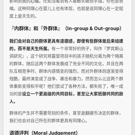
影响到我的
心情
。比如当看到有人被榔头砸到手指，你也会畏
缩。这种同理心在婴儿上也有体现，也就是说同理心在一定程
度上是天生的。
『内群体』和『外群体』（In-group & Out-group）
我们会对自己的群体更具有道德感，即使有些群体是后来组建
的，而不是天生所属。
有一个非常好的例子，叫作『罗宾斯山
洞研究』，这个研究将露营项目中的孩子随机分离为两个隔离
的群体，随后这两个群体发展成了完全不同的文化，并且在两
队互相竞争时，群体内感情变的强烈，而对外群体则逐渐变得
残酷，最终演变成了战争、袭击和暴力。然而怎么让这两个群
体重新变得和平呢？他们尝试了各种方法，都失败了，唯一成
功的是
设立一个更高级的共同目标，甚至让大家抵御共同的敌
人。
群体的产生并不需要苛刻的条件，甚至是翻硬币决定的群体，
我们也会对自己所在的群体更具有同理心。
道德评判（Moral Judgement）