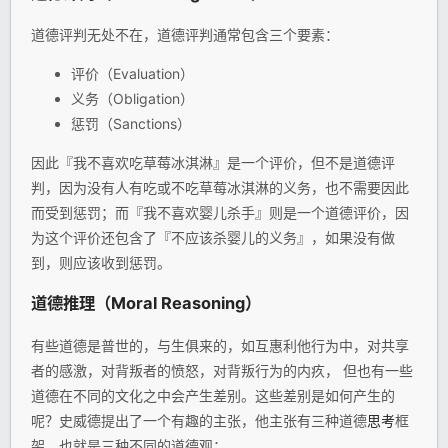
道德评判无处不在，道德评判通常包含三个要素：
评价（Evaluation）
义务（Obligation）
惩罚（Sanctions）
因此『我不喜欢吃草莓冰淇淋』是一个评价，但不是道德评
判，因为没有人有吃或不吃草莓冰淇淋的义务，也不需要因此
而受到惩罚；而『我不喜欢婴儿杀手』则是一个道德评价，因
为这个评价还包含了『不应该杀婴儿的义务』，如果没有做
到，则应该收到惩罚。
道德推理（Moral Reasoning）
有些道德是普世的，与生俱来的，如互惠利他行为中，对共享
者的感激，对背叛者的愤怒，对背叛行为的内疚， 但也有一些
道德在不同的文化之中会产生差别。这些差别是如何产生的
呢？史威德提出了一个有趣的主张，他主张有三种道德
思考
框
架，也就是三种不同的道德观：