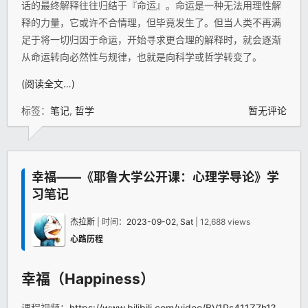
话的最终解释往往归结于『命运』。命运是一种无法用理性解
释的力量，它或许不合情理，但毕竟发生了。但当人类不再满
足于将一切归因于命运，开始寻求更合理的解释时，就会逐渐
从命运转向必然性与规律，也就是向科学或哲学转变了。
(阅读全文…)
标签：
笔记
,
哲学
暂无评论
幸福——《耶鲁大学公开课：心理学导论》学
习笔记
杰拉斯
| 时间：
2023-09-02, Sat
| 12,688 views
心路历程
幸福（Happiness）
课程视频：
https://www.bilibili.com/video/BV1Ps411Z7h1?