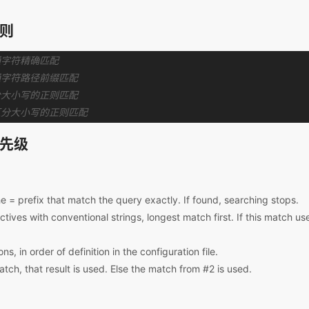
规则
通字符精确匹配
通字符路径前缀匹配
分大小写的正则匹配
区分大小写的正则匹配
优先级
he = prefix that match the query exactly. If found, searching stops.
ectives with conventional strings, longest match first. If this match us
s, in order of definition in the configuration file.
atch, that result is used. Else the match from #2 is used.