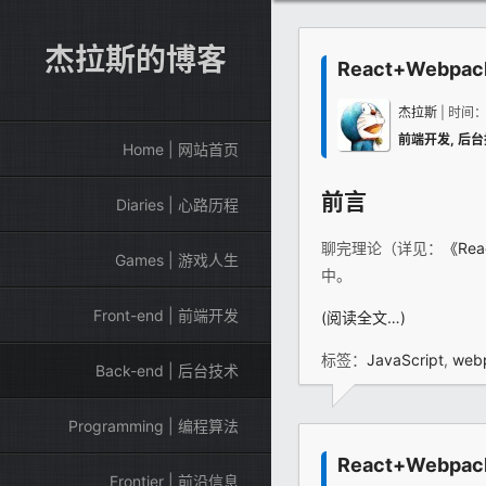
杰拉斯的博客
React+Web
杰拉斯
| 时间
前端开发
,
后台
Home | 网站首页
前言
Diaries | 心路历程
聊完理论（详见：
《Re
Games | 游戏人生
中。
Front-end | 前端开发
(阅读全文…)
标签：
JavaScript
,
web
Back-end | 后台技术
Programming | 编程算法
React+Web
Frontier | 前沿信息