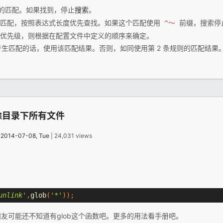
的匹配。如果找到，停止
搜索
。
串匹配，按照表达式长度优先查找。如果这个匹配使用
前缀，搜索停
^〜
优先级，则根据在配置文件中定义的顺序来确定。
则产生匹配的话，使用该匹配结果。否则，如同使用第 2 条规则的匹配结果
删除目录下所有文件
：
2014-07-08, Tue
| 24,031 views
unlink'
,
glob
(
'*'
));
友可能还不知道有glob这个函数吧。更多的用法看手册吧。