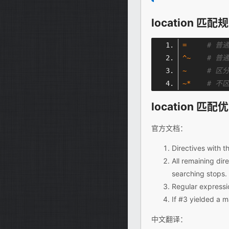
location 匹配
=
# 普
^~
# 普
~
# 区
~*
# 不
location 匹配
官方文档：
Directives with t
All remaining dir
searching stops.
Regular expression
If #3 yielded a m
中文翻译：