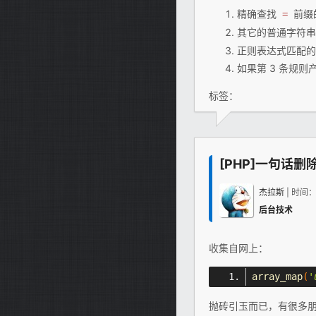
精确查找
前缀
=
其它的普通字符
正则表达式匹配的
如果第 3 条规
标签：
[PHP]一句话
杰拉斯
| 时间
后台技术
收集自网上：
array_map
(
'
抛砖引玉而已，有很多朋