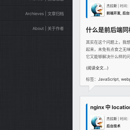
杰拉斯
| 时间
前端开发
,
后台
Archieves | 文章归档
About | 关于作者
什么是前后端同构（
其实在这个问题上，我
起来，未免有点食之无味
它又能够解决什么样的
(阅读全文…)
标签：
JavaScript
,
web
nginx 中 loca
杰拉斯
| 时间
后台技术