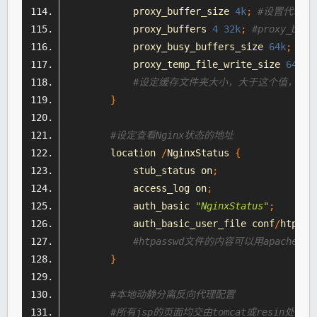
            proxy_buffer_size 
4k
;
#设置代理服
            proxy_buffers 
4
32k
;
#proxy_bu
            proxy_busy_buffers_size 
64k
;
#高
            proxy_temp_file_write_size 
64k
;
#设定缓存文件夹大小，大于这个值，将从up
}
#设定查看Nginx状态的地址
        location 
/
NginxStatus
{
            stub_status on
;
            access_log on
;
            auth_basic 
"NginxStatus"
;
            auth_basic_user_file conf
/
htpass
#htpasswd文件的内容可以用apache提
}
#本地动静分离反向代理配置
#所有jsp的页面均交由tomcat或resin处理