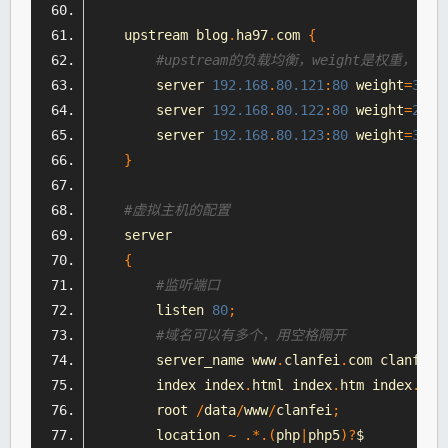
    upstream blog
.
ha97
.
com 
{
#upstream的负载均衡，weight是权重
        server 
192.168
.
80.121
:
80
 weight
=
3
;
        server 
192.168
.
80.122
:
80
 weight
=
2
;
        server 
192.168
.
80.123
:
80
 weight
=
3
;
}
#虚拟主机的配置
    server
{
#监听端口
        listen 
80
;
#域名可以有多个，用空格隔开
        server_name www
.
clanfei
.
com clanfei
.
        index index
.
html
 index
.
htm index
.
php
        root 
/
data
/
www
/
clanfei
;
        location 
~
.*.(
php
|
php5
)?
$