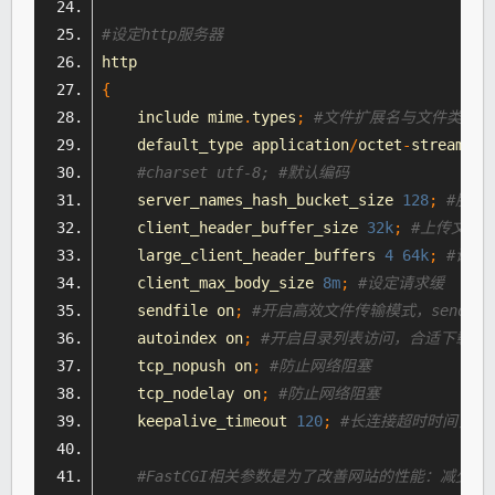
#设定http
服务器
http
{
    include mime
.
types
;
#文件扩展名与文件类型映
    default_type application
/
octet
-
stream
;
#charset utf-8; #默认编码
    server_names_hash_bucket_size 
128
;
#
服务
    client_header_buffer_size 
32k
;
#上传文件
    large_client_header_buffers 
4
64k
;
#设定
    client_max_body_size 
8m
;
#设定请求缓
    sendfile on
;
#开启高效文件传输模式，sendf
    autoindex on
;
#开启目录列表访问，合适下载服
    tcp_nopush on
;
#防止网络阻塞
    tcp_
node
lay on
;
#防止网络阻塞
    keepalive_timeout 
120
;
#长连接超时时间，单
#FastCGI相关参数是为了改善网站的
性能
：减少
资