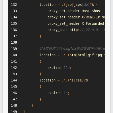
        location 
~
.(
jsp
|
jspx
|
do
)?
$ 
{
            proxy_set_header 
Host
 $host
;
            proxy_set_header X
-
Real
-
IP $remo
            proxy_set_header X
-
Forwarded
-
For
            proxy_pass http
:
//127.0.0.1:8080
}
#所有静态文件由nginx直接读取不经过tomcat或
        location 
~
.*.(
htm
|
html
|
gif
|
jpg
|
jpeg
{
            expires 
15d
;
}
        location 
~
.*.(
js
|
css
)?
$
{
            expires 
1h
;
}
}
}