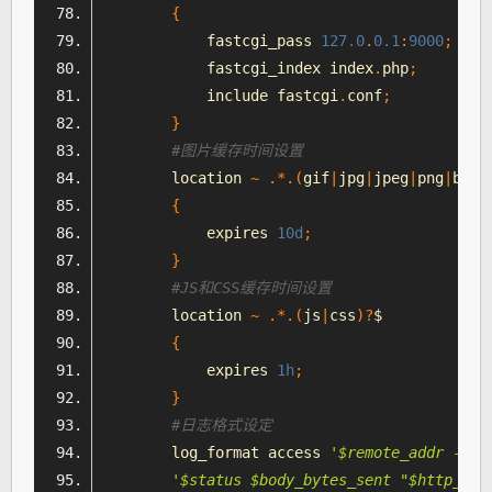
{
            fastcgi_pass 
127.0
.
0.1
:
9000
;
            fastcgi_index index
.
php
;
            include fastcgi
.
conf
;
}
#图片缓存时间设置
        location 
~
.*.(
gif
|
jpg
|
jpeg
|
png
|
bmp
|
{
            expires 
10d
;
}
#JS和
CSS
缓存时间设置
        location 
~
.*.(
js
|
css
)?
$
{
            expires 
1h
;
}
#日志格式设定
        log_format access 
'$remote_addr - $r
'$status $body_bytes_sent "$http_ref