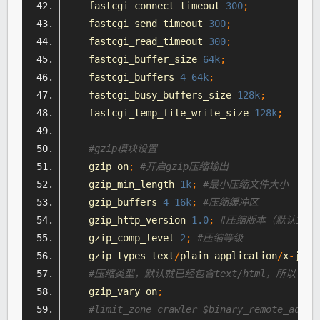
    fastcgi_connect_timeout 
300
;
    fastcgi_send_timeout 
300
;
    fastcgi_read_timeout 
300
;
    fastcgi_buffer_size 
64k
;
    fastcgi_buffers 
4
64k
;
    fastcgi_busy_buffers_size 
128k
;
    fastcgi_temp_file_write_size 
128k
;
#gzip模块设置
    gzip on
;
#开启gzip压缩输出
    gzip_min_length 
1k
;
#最小压缩文件大小
    gzip_buffers 
4
16k
;
#压缩缓冲区
    gzip_http_version 
1.0
;
#压缩版本（默认1.1
    gzip_comp_level 
2
;
#压缩等级
    gzip_types text
/
plain application
/
x
-
java
#压缩类型，默认就已经包含text/
html
，所以下面
    gzip_vary on
;
#limit_zone crawler $binary_remote