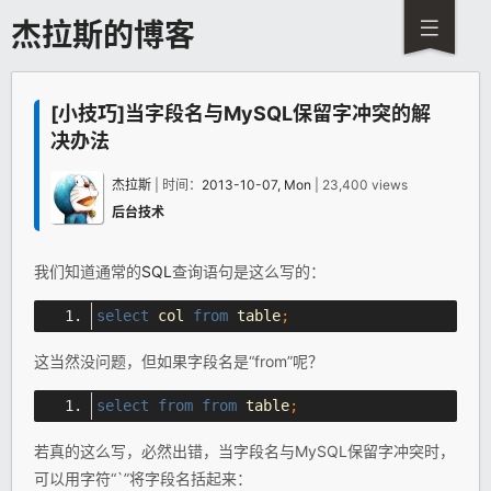
杰拉斯的博客
[小技巧]当字段名与MySQL保留字冲突的解
决办法
杰拉斯
| 时间：
2013-10-07, Mon
| 23,400 views
后台技术
我们知道通常的
SQL
查询语句是这么写的：
select
 col 
from
 table
;
这当然没问题，但如果字段名是“from”呢？
select
from
from
 table
;
若真的这么写，必然出错，当字段名与MySQL保留字冲突时，
可以用字符“`”将字段名括起来：