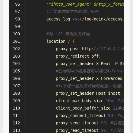
'"$http_user_agent" $http_x_forwarde
#定义本虚拟主机的访问日志
        access_log 
/
var
/
log
/
nginx
/
access
.
log
#对 "/" 启用反向代理
        location 
/
{
            proxy_pass http
:
//127.0.0.1:88;
            proxy_redirect off
;
            proxy_set_header X
-
Real
-
IP $remo
#后端的Web服务器可以通过X-Forwarde
            proxy_set_header X
-
Forwarded
-
For
#以下是一些反向代理的配置，可选。
            proxy_set_header 
Host
 $host
;
            client_max_body_size 
10m
;
#允许
            client_body_buffer_size 
128k
;
#
            proxy_connect_timeout 
90
;
#ngi
            proxy_send_timeout 
90
;
#后端服务
            proxy_read_timeout 
90
;
#连接成功