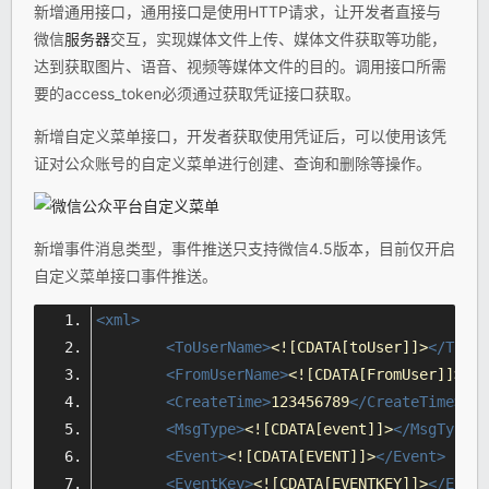
新增通用接口，通用接口是使用HTTP请求，让开发者直接与
微信
服务器
交互，实现媒体文件上传、媒体文件获取等功能，
达到获取图片、语音、视频等媒体文件的目的。调用接口所需
要的access_token必须通过获取凭证接口获取。
新增自定义菜单接口，开发者获取使用凭证后，可以使用该凭
证对公众账号的自定义菜单进行创建、查询和删除等操作。
新增事件消息类型，事件推送只支持微信4.5版本，目前仅开启
自定义菜单接口事件推送。
<xml>
<ToUserName>
<![CDATA[toUser]]>
</ToUse
<FromUserName>
<![CDATA[FromUser]]>
</F
<CreateTime>
123456789
</CreateTime>
<MsgType>
<![CDATA[event]]>
</MsgType>
<Event>
<![CDATA[EVENT]]>
</Event>
<EventKey>
<![CDATA[EVENTKEY]]>
</Event