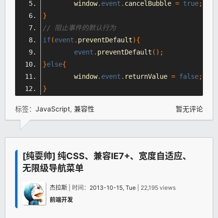
	window
.
event
.
cancelBubble 
=
true
;
}
// 阻止事件的默认行为
if
(
event
.
preventDefault
){
event
.
preventDefault
();
}
else
{
	window
.
event
.
returnValue 
=
false
;
}
标签：
JavaScript
,
兼容性
暂无评论
[纯耍帅] 纯CSS、兼容IE7+、宽度自适应、
无限级导航菜单
杰拉斯
| 时间：
2013-10-15, Tue
| 22,195 views
前端开发