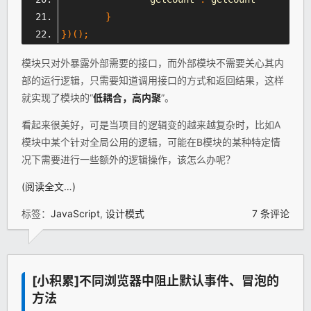
}
})();
模块只对外暴露外部需要的接口，而外部模块不需要关心其内
部的运行逻辑，只需要知道调用接口的方式和返回结果，这样
就实现了模块的“
低耦合，高内聚
”。
看起来很美好，可是当项目的逻辑变的越来越复杂时，比如A
模块中某个针对全局公用的逻辑，可能在B模块的某种特定情
况下需要进行一些额外的逻辑操作，该怎么办呢？
(阅读全文…)
标签：
JavaScript
,
设计模式
7 条评论
[小积累]不同浏览器中阻止默认事件、冒泡的
方法