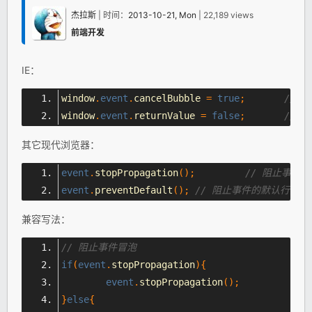
杰拉斯
| 时间：
2013-10-21, Mon
| 22,189 views
前端开发
IE：
window
.
event
.
cancelBubble 
=
true
;
// 
window
.
event
.
returnValue 
=
false
;
// 
其它现代浏览器：
event
.
stopPropagation
();
// 阻止事件冒
event
.
preventDefault
();
// 阻止事件的默认行为
兼容写法：
// 阻止事件冒泡
if
(
event
.
stopPropagation
){
event
.
stopPropagation
();
}
else
{