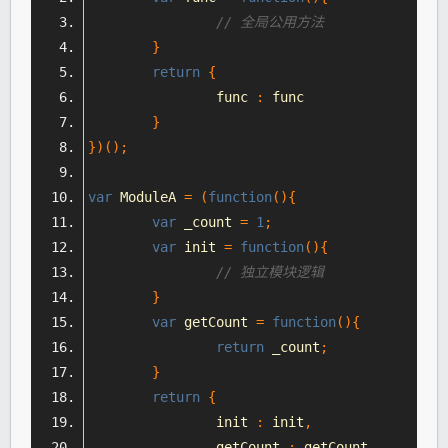
// 全局公用方法
}
return
{
		func 
:
 func
}
})();
var
ModuleA
=
(
function
(){
var
 _count 
=
1
;
var
 init 
=
function
(){
// 独立模块逻辑
}
var
 getCount 
=
function
(){
return
 _count
;
}
return
{
		init 
:
 init
,
		getCount 
:
 getCount