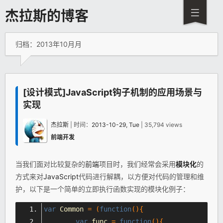
杰拉斯的博客
归档：2013年10月月
[设计模式]JavaScript钩子机制的应用场景与
实现
杰拉斯
| 时间：
2013-10-29, Tue
| 35,794 views
前端开发
当我们面对比较复杂的
前端
项目时，我们经常会采用
模块化
的
方式来对
JavaScript
代码进行解耦，以方便对代码的管理和维
护，以下是一个简单的立即执行函数实现的模块化例子：
var
Common
=
(
function
(){
var
 func 
=
function
(){