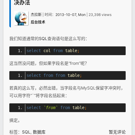
决办法
杰拉斯
| 时间：
2013-10-07, Mon
| 23,398 views
后台技术
我们知道通常的
SQL
查询语句是这么写的：
select
 col 
from
 table
;
这当然没问题，但如果字段名是“from”呢？
select
from
from
 table
;
若真的这么写，必然出错，当字段名与MySQL保留字冲突时，
可以用字符“`”将字段名括起来：
select
`from`
from
 table
;
搞定。
标签：
SQL
,
数据库
暂无评论