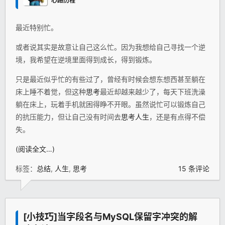
心路历程
最近特别忙。
或者说其实是故意让自己这么忙。因为我想给自己寻找一个逆
境，我希望在逆境里面得到成长，得到锻炼。
只是最近似乎忙的有些过了，曾经有时候会想东想西甚至躺在
床上睡不着觉，但这种
思考
最近却越来越少了，每天下班洗澡
躺在床上，玩着手机就困得睁不开眼。虽然说忙可以锻炼自己
的抗压能力，但让自己没有时间去
思考
人生
，还是有点得不偿
失。
(阅读全文…)
标签：
总结
,
人生
,
思考
15 条评论
[小技巧]当字段名与MySQL保留字冲突的解