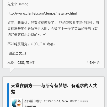
先来个Demo：
http://www.clanfei.com/demos/nav/nav.html
好吧，我承认，我有点标题党了，IE7的兼容并不是特别好，当
鼠标离开某个导航再进入时，会留下上一次子菜单的残影（写
的好像玄幻小说似的=。=）
不过纯属研究，O(∩_∩)O哈哈~
(阅读全文…)
标签：
CSS
,
兼容性
4 条评论
天堂在前方——与所有有梦想、有追求的人共
勉
杰拉斯
| 时间：
2013-10-14, Mon
| 88,310 views