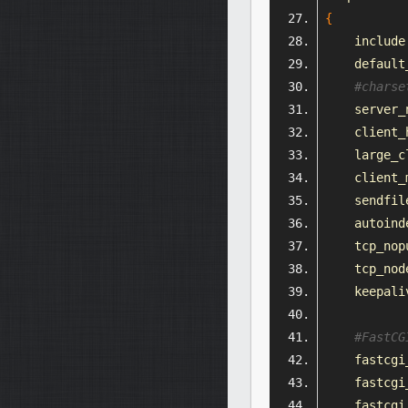
{
    include
    default
#chars
    server_
    client_
    large_c
    client_
    sendfil
    autoind
    tcp_nop
    tcp_
nod
    keepali
#Fast
    fastcgi
    fastcgi
    fastcgi