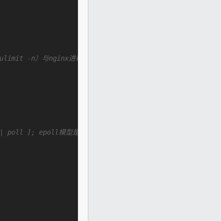
it -n）与nginx进程数相除，但是nginx分配请求并不均匀，所以建
 | poll ]; epoll模型是
Linux
 2.6以上版本内核中的高
性能
网络I/O