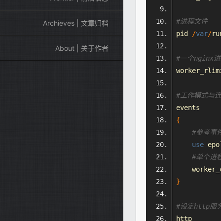
#进程文件
Archieves | 文章归档
pid 
/
var
/
ru
About | 关于作者
#一个ngin
worker_rlim
#工作模式与
events
{
#参考事件模
use
 epo
#单个进
    worker_
}
#设定http
服
http