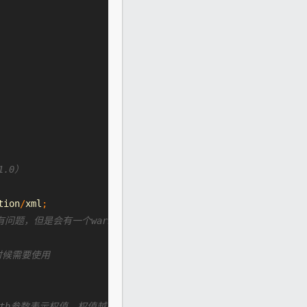
1.0）
tion
/
xml
;
问题，但是会有一个warn。
数的时候需要使用
eigth参数表示权值，权值越高被分配到的几率越大。