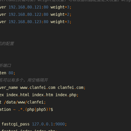
ver 
192.168
.
80.121
:
80
 weight
=
3
;
ver 
192.168
.
80.122
:
80
 weight
=
2
;
ver 
192.168
.
80.123
:
80
 weight
=
3
;
机的配置
听端口
ten 
80
;
域名可以有多个，用空格隔开
ver_name www
.
clanfei
.
com clanfei
.
com
;
ex index
.
html
 index
.
htm index
.
php
;
t 
/
data
/
www
/
clanfei
;
ation 
~
.*.(
php
|
php5
)?
$
 fastcgi_pass 
127.0
.
0.1
:
9000
;