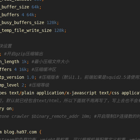
_buffer_size 
64k
;
_buffers 
4
64k
;
_busy_buffers_size 
128k
;
_temp_file_write_size 
128k
;
模块设置
;
#开启gzip压缩输出
n_length 
1k
;
#最小压缩文件大小
ffers 
4
16k
;
#压缩缓冲区
tp_version 
1.0
;
#压缩版本（默认1.1，
前端
如果是squid2.5请使用
mp_level 
2
;
#压缩等级
pes text
/
plain application
/
x
-
javascript
 text
/
css
 applica
型，默认就已经包含text/
html
，所以下面就不用再写了，写上去也不会有
ry on
;
_zone crawler $binary_remote_addr 10m; #开启限制IP连接
m blog
.
ha97
.
com 
{
pstream的负载均衡，weight是权重，可以根据机器配置定义权重。w