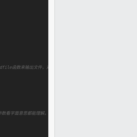
用sendfile函数来输出文件，对于普通应用设为 on，如果用来进行下
参数看字面意思都能理解。