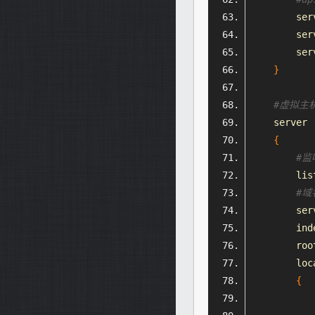
        ser
        ser
        ser
}
#虚拟主
    server
{
#监
        lis
#
        ser
        ind
        roo
        loc
{
           