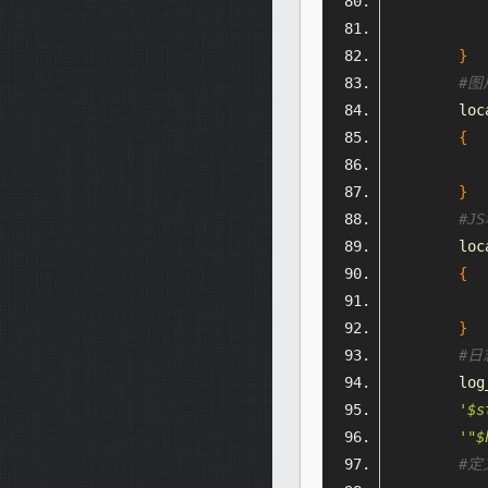
           
           
}
#图
        loc
{
           
}
#J
        loc
{
           
}
#日
        log
'$s
'"$
#