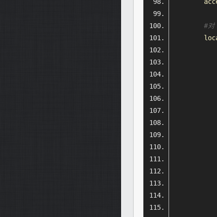
        acc
#对
        loc
           
           
           
           
           
           
           
           
           
           
           
           