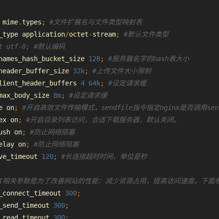
 mime
.
types
;
#文件扩展名与文件类型映射表
_type application
/
octet
-
stream
;
#默认文件类型
et utf-8; #默认编码
names_hash_bucket_size 
128
;
#
服务器
名字的hash表大小
header_buffer_size 
32k
;
#上传文件大小限制
lient_header_buffers 
4
64k
;
#设定请求缓
max_body_size 
8m
;
#设定请求缓
e on
;
#开启高效文件传输模式，sendfile指令指定nginx是否调
ex on
;
#开启目录列表访问，合适下载服务器，默认关闭。
ush on
;
#防止网络阻塞
e
lay on
;
#防止网络阻塞
ve_timeout 
120
;
#长连接超时时间，单位是秒
CGI相关参数是为了改善网站的
性能
：减少
资源
占用，提高访问速度。下面
_connect_timeout 
300
;
_send_timeout 
300
;
_read_timeout 
300
;