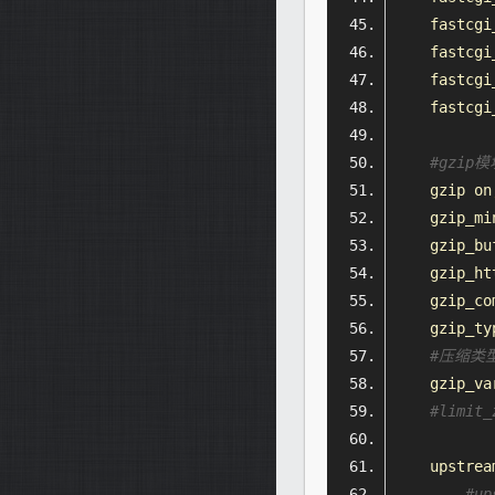
    fastcgi
    fastcgi
    fastcgi
    fastcgi
#gzip
    gzip on
    gzip_mi
    gzip_bu
    gzip_ht
    gzip_co
    gzip_ty
#压缩类
    gzip_va
#limit
    upstrea
#u