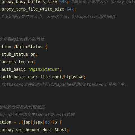
 proxy_busy_buffers_size 
64k
;
#高负荷下缓冲大小（proxy_buff
 proxy_temp_file_write_size 
64k
;
#设定缓存文件夹大小，大于这个值，将从upstream服务器传
定查看Nginx状态的地址
ation 
/
NginxStatus
{
 stub_status on
;
 access_log on
;
 auth_basic 
"NginxStatus"
;
 auth_basic_user_file conf
/
htpasswd
;
#htpasswd文件的内容可以用apache提供的htpasswd工具来产生。
本地动静分离反向代理配置
有jsp的页面均交由tomcat或resin处理
ation 
~
.(
jsp
|
jspx
|
do
)?
$ 
{
 proxy_set_header 
Host
 $host
;