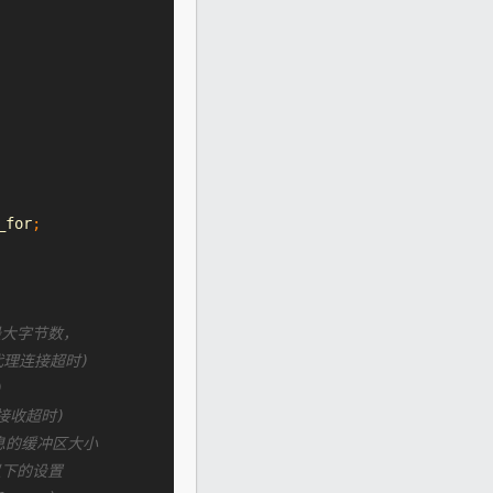
_for
;
最大字节数，
代理连接超时)
)
接收超时)
息的缓冲区大小
以下的设置