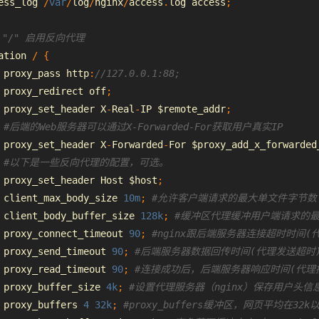
ess_log 
/
var
/
log
/
nginx
/
access
.
log access
;
 "/" 启用反向代理
ation 
/
{
 proxy_pass http
:
//127.0.0.1:88;
 proxy_redirect off
;
 proxy_set_header X
-
Real
-
IP $remote_addr
;
#后端的Web服务器可以通过X-Forwarded-For获取用户真实IP
 proxy_set_header X
-
Forwarded
-
For
 $proxy_add_x_forwarded
#以下是一些反向代理的配置，可选。
 proxy_set_header 
Host
 $host
;
 client_max_body_size 
10m
;
#允许客户端请求的最大单文件字节数
 client_body_buffer_size 
128k
;
#缓冲区代理缓冲用户端请求的
 proxy_connect_timeout 
90
;
#nginx跟后端服务器连接超时时间(
 proxy_send_timeout 
90
;
#后端服务器数据回传时间(代理发送超时
 proxy_read_timeout 
90
;
#连接成功后，后端服务器响应时间(代理
 proxy_buffer_size 
4k
;
#设置代理服务器（nginx）保存用户头信
 proxy_buffers 
4
32k
;
#proxy_buffers缓冲区，
网页
平均在32k