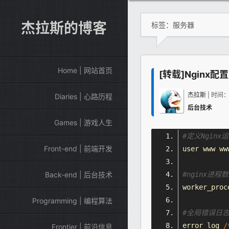
杰拉斯的博客
标签：服务器
Home | 网站首页
[转载]Nginx配
杰拉斯
| 时间
Diaries | 心路历程
后台技术
Games | 游戏人生
#定义
Nginx
运
Front-end | 前端开发
user www ww
#
nginx
进程数
Back-end | 后台技术
worker_proc
Programming | 编程算法
#全局错误日志
error_log 
/
Frontier | 前沿信息