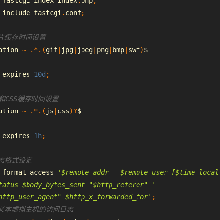
 fastcgi_index index
.
php
;
 include fastcgi
.
conf
;
片缓存时间设置
ation 
~
.*.(
gif
|
jpg
|
jpeg
|
png
|
bmp
|
swf
)
$
 expires 
10d
;
S和
CSS
缓存时间设置
ation 
~
.*.(
js
|
css
)?
$
 expires 
1h
;
志格式设定
_format access 
'$remote_addr - $remote_user [$time_local
tatus $body_bytes_sent "$http_referer" '
http_user_agent" $http_x_forwarded_for'
;
定义本虚拟主机的访问日志