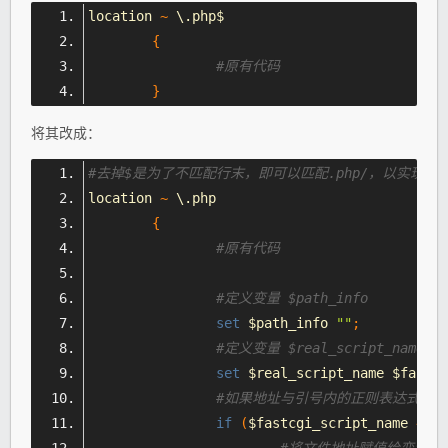
location 
~
 \.
php
$
{
#原有代码
}
将其改成：
#去掉$是为了不匹配行末，即可以匹配.php/，以实现path
location 
~
 \.php
{
#原有代码
#定义变量 $path_info
set
 $path_info 
""
;
#定义变量 $real_script_nam
set
 $real_script_name $fastcg
#如果地址与引号内的正则表达式匹配
if
(
$fastcgi_script_name 
~
"^
#将文件地址赋值给变量 $rea