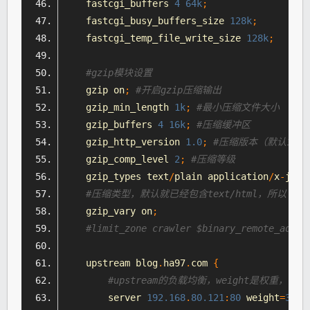
    fastcgi_buffers 
4
64k
;
    fastcgi_busy_buffers_size 
128k
;
    fastcgi_temp_file_write_size 
128k
;
#gzip模块设置
    gzip on
;
#开启gzip压缩输出
    gzip_min_length 
1k
;
#最小压缩文件大小
    gzip_buffers 
4
16k
;
#压缩缓冲区
    gzip_http_version 
1.0
;
#压缩版本（默认1.1
    gzip_comp_level 
2
;
#压缩等级
    gzip_types text
/
plain application
/
x
-
java
#压缩类型，默认就已经包含text/
html
，所以下面
    gzip_vary on
;
#limit_zone crawler $binary_remote
    upstream blog
.
ha97
.
com 
{
#upstream的负载均衡，weight是权重
        server 
192.168
.
80.121
:
80
 weight
=
3
;