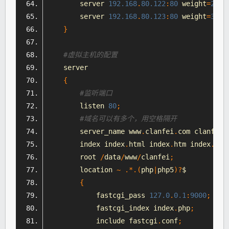
        server 
192.168
.
80.122
:
80
 weight
=
2
;
        server 
192.168
.
80.123
:
80
 weight
=
3
;
}
#虚拟主机的配置
    server
{
#监听端口
        listen 
80
;
#域名可以有多个，用空格隔开
        server_name www
.
clanfei
.
com clanfei
.
        index index
.
html index
.
htm index
.
php
        root 
/
data
/
www
/
clanfei
;
        location 
~
.*.(
php
|
php5
)?
$
{
            fastcgi_pass 
127.0
.
0.1
:
9000
;
            fastcgi_index index
.
php
;
            include fastcgi
.
conf
;