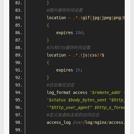
}
#图片缓存时间设置
        location 
~
.*.(
gif
|
jpg
|
jpeg
|
png
|
bmp
|
{
            expires 
10d
;
}
#JS和CSS缓存时间设置
        location 
~
.*.(
js
|
css
)?
$
{
            expires 
1h
;
}
#日志格式设定
        log_format access 
'$remote_addr - $r
'$status $body_bytes_sent "$http_ref
'"$http_user_agent" $http_x_forwarde
#定义本虚拟主机的访问日志
        access_log 
/
var
/
log
/
nginx
/
access
.
log