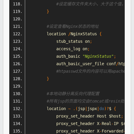
#设定缓存文件夹大小，大于这个值，将从up
}
#设定查看Nginx状态的地址
        location 
/
NginxStatus
{
            stub_status on
;
            access_log on
;
            auth_basic 
"NginxStatus"
;
            auth_basic_user_file conf
/
htpass
#htpasswd文件的内容可以用apache提
}
#本地动静分离反向代理配置
#所有jsp的页面均交由tomcat或resin处理
        location 
~
.(
jsp
|
jspx
|
do
)?
$ 
{
            proxy_set_header 
Host
 $host
;
            proxy_set_header X
-
Real
-
IP $remo
            proxy_set_header X
-
Forwarded
-
For