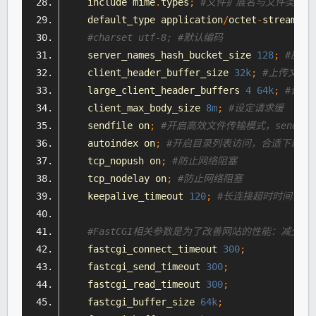
    include mime
.
types
;
#文件扩展名与文件类型映
    default_type application
/
octet
-
stream
;
#charset utf-8; #默认编码
    server_names_hash_bucket_size 
128
;
#服务
    client_header_buffer_size 
32k
;
#上传文件
    large_client_header_buffers 
4
64k
;
#设定
    client_max_body_size 
8m
;
#设定请求缓
    sendfile on
;
#开启高效文件传输模式，sendf
    autoindex on
;
#开启目录列表访问，合适下载服
    tcp_nopush on
;
#防止网络阻塞
    tcp_
node
lay on
;
#防止网络阻塞
    keepalive_timeout 
120
;
#长连接超时时间，单
#FastCGI相关参数是为了改善网站的性能：减少
资
    fastcgi_connect_timeout 
300
;
    fastcgi_send_timeout 
300
;
    fastcgi_read_timeout 
300
;
    fastcgi_buffer_size 
64k
;