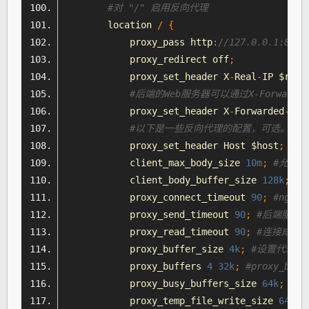
#对 "/" 启用反向代理
        location 
/
{
            proxy_pass http
:
//127.0.0.1:88;
            proxy_redirect off
;
            proxy_set_header X
-
Real
-
IP $remo
#后端的Web服务器可以通过X-Forwarde
            proxy_set_header X
-
Forwarded
-
For
#以下是一些反向代理的配置，可选。
            proxy_set_header 
Host
 $host
;
            client_max_body_size 
10m
;
#允许
            client_body_buffer_size 
128k
;
#
            proxy_connect_timeout 
90
;
#ngi
            proxy_send_timeout 
90
;
#后端服务
            proxy_read_timeout 
90
;
#连接成功
            proxy_buffer_size 
4k
;
#设置代理服
            proxy_buffers 
4
32k
;
#proxy_bu
            proxy_busy_buffers_size 
64k
;
#高
            proxy_temp_file_write_size 
64k
;