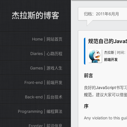
杰拉斯的博客
归档：2011年6月月
Home | 网站首页
规范自己的JavaScr
杰拉斯
| 时间
Diaries | 心路历程
前端开发
Games | 游戏人生
前言
Front-end | 前端开发
良好的
JavaScript
书写习
规范
，建议大家可以借
Back-end | 后台技术
序
Programming | 编程算法
Any violation to this gu
Frontier | 前沿信息