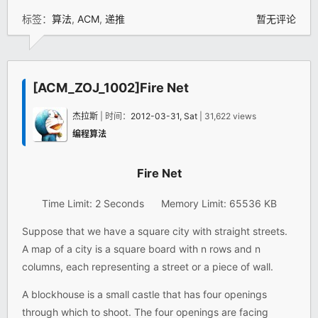
标签：
算法
,
ACM
,
递推
暂无评论
[ACM_ZOJ_1002]Fire Net
杰拉斯
| 时间：
2012-03-31, Sat
| 31,622 views
编程算法
Fire Net
Time Limit: 2 Seconds Memory Limit: 65536 KB
Suppose that we have a square city with straight streets.
A map of a city is a square board with n rows and n
columns, each representing a street or a piece of wall.
A blockhouse is a small castle that has four openings
through which to shoot. The four openings are facing