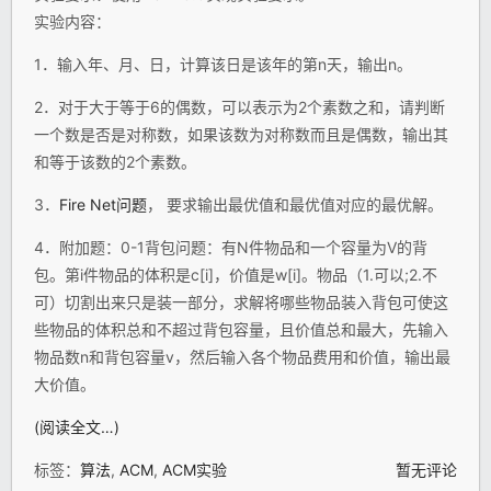
实验内容：
1．输入年、月、日，计算该日是该年的第n天，输出n。
2．对于大于等于6的偶数，可以表示为2个素数之和，请判断
一个数是否是对称数，如果该数为对称数而且是偶数，输出其
和等于该数的2个素数。
3．
Fire Net问题
， 要求输出最优值和最优值对应的最优解。
4．附加题：0-1背包问题：有N件物品和一个容量为V的背
包。第i件物品的体积是c[i]，价值是w[i]。物品（1.可以;2.不
可）切割出来只是装一部分，求解将哪些物品装入背包可使这
些物品的体积总和不超过背包容量，且价值总和最大，先输入
物品数n和背包容量v，然后输入各个物品费用和价值，输出最
大价值。
(阅读全文…)
标签：
算法
,
ACM
,
ACM实验
暂无评论