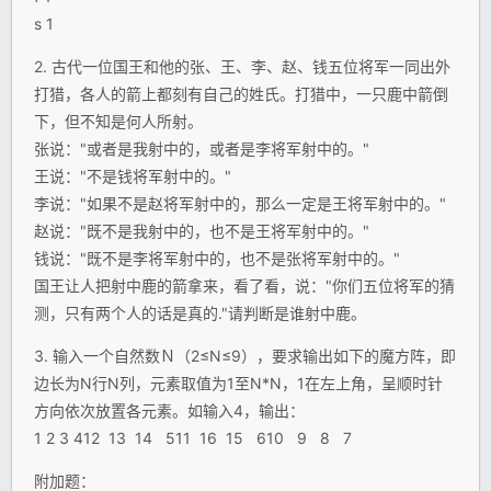
s 1
2. 古代一位国王和他的张、王、李、赵、钱五位将军一同出外
打猎，各人的箭上都刻有自己的姓氏。打猎中，一只鹿中箭倒
下，但不知是何人所射。
张说："或者是我射中的，或者是李将军射中的。"
王说："不是钱将军射中的。"
李说："如果不是赵将军射中的，那么一定是王将军射中的。"
赵说："既不是我射中的，也不是王将军射中的。"
钱说："既不是李将军射中的，也不是张将军射中的。"
国王让人把射中鹿的箭拿来，看了看，说："你们五位将军的猜
测，只有两个人的话是真的."请判断是谁射中鹿。
3. 输入一个自然数Ｎ（2≤N≤9），要求输出如下的魔方阵，即
边长为N行N列，元素取值为1至N*N，1在左上角，呈顺时针
方向依次放置各元素。如输入4，输出：
1 2 3 412 13 14 511 16 15 610 9 8 7
附加题：