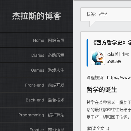
杰拉斯的博客
标签：哲学
Home | 网站首页
《西方哲学史》
杰拉斯
| 时间
Diaries | 心路历程
心路历程
Games | 游戏人生
课程视频：
https://www
Front-end | 前端开发
哲学
的诞生
Back-end | 后台技术
哲学
在某种意义上脱胎
话的最终解释往往归结
Programming | 编程算法
足于将一切归因于命运
(阅读全文…)
Frontier | 前沿信息