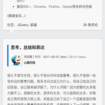
进行）
兼容IE6+、Chrome、Firefox、Opera等各种浏览器
(阅读全文…)
标签：
JQuery
,
前端
29 条评论
思考，总结和表达
杰拉斯
| 时间：
2017-08-07, Mon
| 30,111 views
心路历程
很久不曾写东西，很久不曾长时间深度
思考
，很久不曾想一些
有的没的
哲学
问题。很多次问过自己为什么，但自己给自己的
回答是，自己越来越浮躁了。为什么浮躁？因为想要的太多能
力跟不上。想要的太多，想学的太多，可以提高的太多，好像
自己真的很努力很上进，却是自己给了自己一个冠冕堂皇的理
由去逃避停止
思考
带来的危机感。这使我陷入了一个怪圈，缺