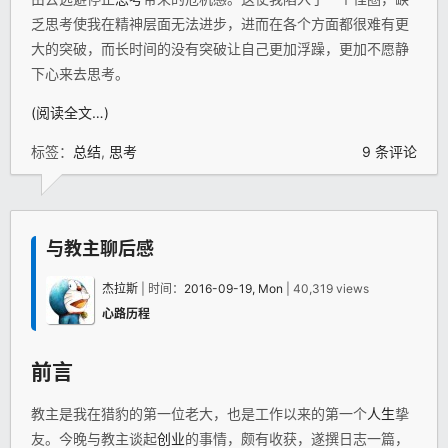
乏思考使我在精神层面无法进步，进而在各个方面都很难有更
大的突破，而长时间的没有突破让自己更加浮躁，更加不愿静
下心来去思考。
(阅读全文…)
标签：
总结
,
思考
9 条评论
与教主聊后感
杰拉斯
| 时间：
2016-09-19, Mon
| 40,319 views
心路历程
前言
教主是我在猎豹的第一位老大，也是工作以来的第一个
人生
挚
友。今晚与教主谈起
创业
的事情，颇有收获，遂撰日志一篇，