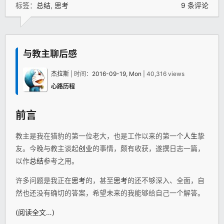
标签：
总结
,
思考
9 条评论
与教主聊后感
杰拉斯
| 时间：
2016-09-19, Mon
| 40,316 views
心路历程
前言
教主是我在猎豹的第一位老大，也是工作以来的第一个
人生
挚
友。今晚与教主谈起
创业
的事情，颇有收获，遂撰日志一篇，
以作
总结
参考之用。
许多问题是我正在
思考
的，甚至
思考
的还不够深入、全面，自
然也还没有确切的答案，希望未来的我能够给自己一个解答。
(阅读全文…)