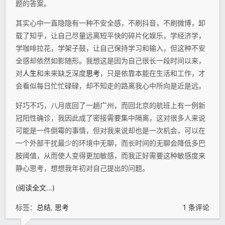
题的答案。
其实心中一直隐隐有一种不安全感，不刷抖音，不刷微博，卸
载了知乎，让自己尽量远离短平快的碎片化娱乐，学经济学，
学咖啡拉花，学架子鼓，让自己保持学习和输入，但这种不安
全感却依然如影随形。我想这是因为自己很长一段时间以来，
对
人生
和未来缺乏深度
思考
，只是依靠本能在生活和工作，才
会看似每日忙忙碌碌，却不知走的路离我心中所向是近是远。
好巧不巧，八月底回了一趟广州，而回北京的航班上有一例新
冠阳性确诊，我因此成了密接需要集中隔离，这对很多人来说
可能是一件倒霉的事情，但对我来说却也是一次机会，可以在
一个外部干扰最少的环境中无聊，而长时间的无聊会降低多巴
胺阈值，从而使人变得更加敏感，而我正好需要这种敏感度来
静心思考，想想我年初对自己提出的问题。
(阅读全文…)
标签：
总结
,
思考
1 条评论