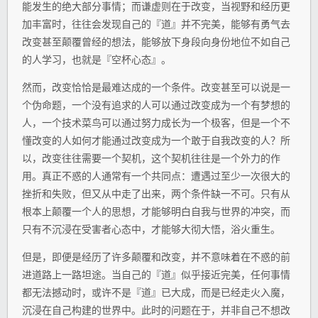
能发生的绝大部分事情；而谦虚则在于改变，当视野和经历更
加丰富时，往往会发现自己的『道』并不完美，能够有勇气去
改变甚至颠覆曾经的想法，能够放下身段向身份地位不如自己
的人学习，也就是『空杯心态』。
然而，改变恰恰是最难达成的一个条件。改变甚至可以说是一
个伪命题，一个没有追求的人可以通过改变成为一个有梦想的
人，一个技术菜鸟可以通过努力成长为一个极客，但是一个不
懂改变的人如何才能通过改变成为一个敢于自我改变的人？所
以，改变往往需要一个契机，这个契机往往是一个外力的作
用。真正不惑的人通常有一个共同点：遭遇过至少一次很大的
挫折和失败，但又从中走了出来，两个条件缺一不可。只有从
根本上颠覆一个人的思想，才能够明白自我与世界的冲突，而
只有不沉浸在受害者心态中，才能够大彻大悟，浴火重生。
但是，即便是经历了许多颠覆和改变，并不意味着在不惑的前
进道路上一路坦途。当自己的『道』似乎接近完美，任何事情
都无法撼动时，或许不是『道』已大成，而是已经走火入魔，
沉浸在自己构建的世界中。此时的问题在于，并非自己不想改