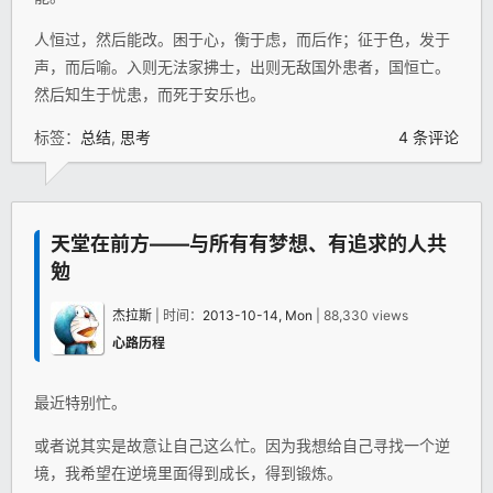
人恒过，然后能改。困于心，衡于虑，而后作；征于色，发于
声，而后喻。入则无法家拂士，出则无敌国外患者，国恒亡。
然后知生于忧患，而死于安乐也。
标签：
总结
,
思考
4 条评论
天堂在前方——与所有有梦想、有追求的人共
勉
杰拉斯
| 时间：
2013-10-14, Mon
| 88,330 views
心路历程
最近特别忙。
或者说其实是故意让自己这么忙。因为我想给自己寻找一个逆
境，我希望在逆境里面得到成长，得到锻炼。