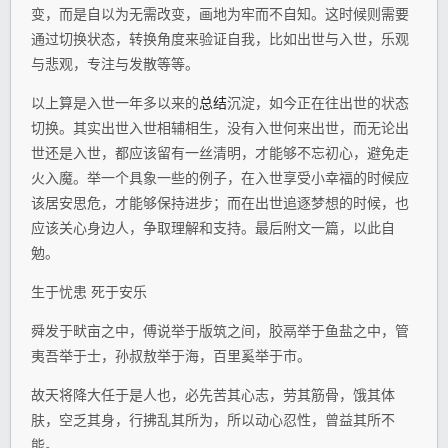
变，而是自以为无需改变，画地为牢而不自知。这时候则需要
通过切换状态，转换角度来验证自我，比如出世与入世，乐观
与悲观，专注与发散等等。
以上算是入世一年多以来的
总结
沉淀，如今正在往出世的状态
切换。其实出世入世相辅相生，没有入世何来出世，而无论出
世还是入世，都应该留有一丝清明，才能够不忘初心，避免走
火入魔。举一个具象一些的例子，在入世享受小幸福的时候应
该居安思危，才能够保持进步；而在出世追逐梦想的时候，也
应该关心身边人，争取理解和支持。最后附文一篇，以此自
勉。
生于忧患 死于安乐
舜发于畎亩之中，傅说举于版筑之间，胶鬲举于鱼盐之中，管
夷吾举于士，孙叔敖举于海，百里奚举于市。
故天将降大任于是人也，必先苦其心志，劳其筋骨，饿其体
肤，空乏其身，行拂乱其所为，所以动心忍性，曾益其所不
能。