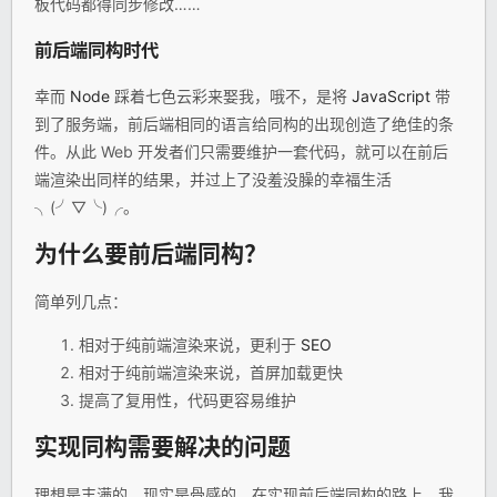
板代码都得同步修改……
前后端同构时代
幸而
Node
踩着七色云彩来娶我，哦不，是将
JavaScript
带
到了服务端，前后端相同的语言给同构的出现创造了绝佳的条
件。从此 Web 开发者们只需要维护一套代码，就可以在前后
端渲染出同样的结果，并过上了没羞没臊的幸福生活
╮(╯▽╰)╭。
为什么要前后端同构？
简单列几点：
相对于纯前端渲染来说，更利于
SEO
相对于纯前端渲染来说，首屏加载更快
提高了复用性，代码更容易维护
实现同构需要解决的问题
理想是丰满的，现实是骨感的，在实现前后端同构的路上，我