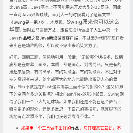
比Java高，Java基本上不可能用来开发大型的3D网游，因此
一直对Java兴趣缺缺，直到大一的时候看到了这篇文章：
Swing原来也可以这么
《Swing是一把刀》
，才发现，
华丽
当时立马豪情万丈，废寝忘食地做出了
人生
中第一个
。
Java
作品
畅之茗Java新浪微博客户端
，不过因为代码在现在看
来实在是幼稚的很，所以就不贴出来贻笑大方了。
好吧，回到正题，偷偷地引用一段话：“无论哪个UI技术，说到
底都是在屏幕上画图，本质上都是画点、划线而已，只是有的
用起来复杂，有的简单，有的功能强，有的功能弱。不过对于
技艺高超者来说，给个邮票大的地方也能跳出激动人心的舞
蹈，Flex不就是在Flash这块邮票上面不停的折腾么？这又和脚
下的空间有多少关系呢？相比Flash/Flex这张小邮票，Swing则
给了我们一个巨大的足球场。如果我们还是不能在这个舞台上
吸引更多的观众，还是多反思一下自己的舞技吧，就算脚下的
场地有点湿滑不平，我们也没必要喋喋不休。”
如果用一个工具做不出好的
作品
，与其埋怨它差劲，不