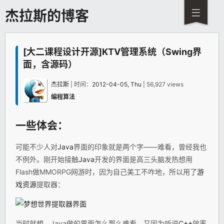
杰拉斯的博客
[大二课程设计开源]KTV管理系统（Swing界
面，含源码）
杰拉斯
| 时间：
2012-04-05, Thu
| 56,927 views
编程算法
一些体会：
可能不少人对
Java
界面的印象就是两个字——难看，曾经我也
不例外。刚开始接触
Java
开发的界面是高三头脑发热想用
Flash做MMORPG网游时，因为自己美工不咋地，所以用了
游
戏
资源
提取器：
当时就想，Java做的界面怎么那么难看，又因为听说
C++
效率