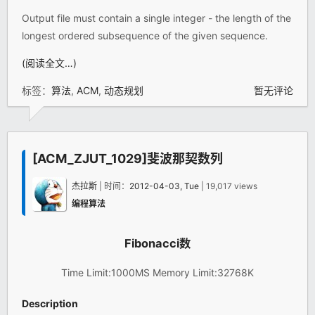
Output file must contain a single integer - the length of the
longest ordered subsequence of the given sequence.
(阅读全文…)
标签：
算法
,
ACM
,
动态规划
暂无评论
[ACM_ZJUT_1029]斐波那契数列
杰拉斯
| 时间：
2012-04-03, Tue
| 19,017 views
编程算法
Fibonacci数
Time Limit:1000MS Memory Limit:32768K
Description