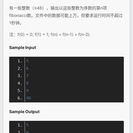
有一些整数（≤46），输出以这些整数为序数的第n项
fibonacci数。文件中的数据可能上万，但要求运行时间不超过
1秒钟。
注：f(0) = 0; f(1) = 1; f(n) = f(n-1) + f(n-2).
Sample Input
5
6
7
8
9
40
Sample Output
5
8