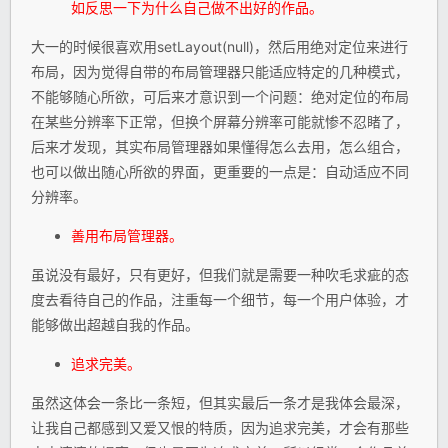
如反思一下为什么自己做不出好的作品。
大一的时候很喜欢用setLayout(null)，然后用绝对定位来进行
布局，因为觉得自带的布局管理器只能适应特定的几种模式，
不能够随心所欲，可后来才意识到一个问题：绝对定位的布局
在某些分辨率下正常，但换个屏幕分辨率可能就惨不忍睹了，
后来才发现，其实布局管理器如果懂得怎么去用，怎么组合，
也可以做出随心所欲的界面，更重要的一点是：自动适应不同
分辨率。
善用布局管理器。
虽说没有最好，只有更好，但我们就是需要一种吹毛求疵的态
度去看待自己的作品，注重每一个细节，每一个用户体验，才
能够做出超越自我的作品。
追求完美。
虽然这体会一条比一条短，但其实最后一条才是我体会最深，
让我自己都感到又爱又恨的特质，因为追求完美，才会有那些