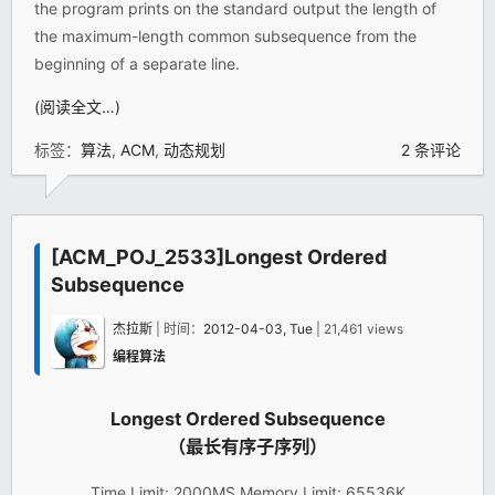
the program prints on the standard output the length of
the maximum-length common subsequence from the
beginning of a separate line.
(阅读全文…)
标签：
算法
,
ACM
,
动态规划
2 条评论
[ACM_POJ_2533]Longest Ordered
Subsequence
杰拉斯
| 时间：
2012-04-03, Tue
| 21,461 views
编程算法
Longest Ordered Subsequence
（最长有序子序列）
Time Limit: 2000MS Memory Limit: 65536K