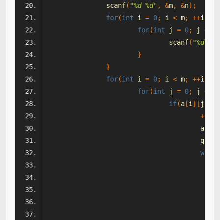
		scanf
(
"%d %d"
,
&
m
,
&
n
);
for
(
int
 i 
=
0
;
 i 
<
 m
;
++
i
){
for
(
int
 j 
=
0
;
 j 
<
 n
;
				scanf
(
"%d"
,
&
}
}
for
(
int
 i 
=
0
;
 i 
<
 m
;
++
i
){
for
(
int
 j 
=
0
;
 j 
<
 n
;
if
(
a
[
i
][
j
]
==
++
num
					a
[
i
][
					q
.
pus
while