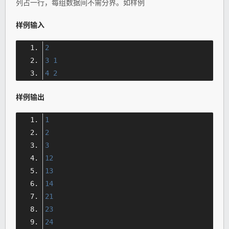
列占一行，每组数据间不需分界。如样例
样例输入
2
3
1
4
2
样例输出
1
2
3
12
13
14
21
23
24