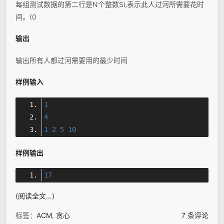
每组测试数据的第二行是N个整数Si,表示此人过河所需要花时
间。(0
输出
输出所有人都过河需要用的最少时间
样例输入
1
4
1
2
5
10
样例输出
17
(阅读全文…)
标签：
ACM
,
贪心
7 条评论