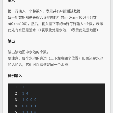
输入
第一行输入一个整数N，表示共有N组测试数据
每一组数据都是先输入该地图的行数m(0<m<100)与列数
n(0<n<100)，然后，输入接下来的m行每行输入n个数，表示
此处有水还是没水（1表示此处是水池，0表示此处是地面）
输出
输出该地图中水池的个数。
要注意，每个水池的旁边（上下左右四个位置）如果还是水池
的话的话，它们可以看做是同一个水池。
样例输入
2
3
4
1
0
0
0
0
0
1
1
1
1
1
0