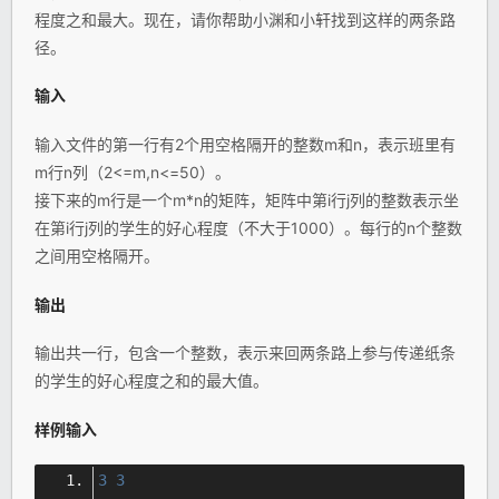
程度之和最大。现在，请你帮助小渊和小轩找到这样的两条路
径。
输入
输入文件的第一行有2个用空格隔开的整数m和n，表示班里有
m行n列（2<=m,n<=50）。
接下来的m行是一个m*n的矩阵，矩阵中第i行j列的整数表示坐
在第i行j列的学生的好心程度（不大于1000）。每行的n个整数
之间用空格隔开。
输出
输出共一行，包含一个整数，表示来回两条路上参与传递纸条
的学生的好心程度之和的最大值。
样例输入
3
3