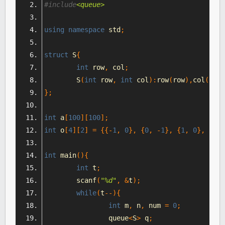
#include
<queue>
using
namespace
 std
;
struct
 S
{
int
 row
,
 col
;
	S
(
int
 row
,
int
 col
):
row
(
row
),
col
(
col
)
};
int
 a
[
100
][
100
];
int
 o
[
4
][
2
]
=
{{-
1
,
0
},
{
0
,
-
1
},
{
1
,
0
},
{
0
,
int
 main
(){
int
 t
;
	scanf
(
"%d"
,
&
t
);
while
(
t
--){
int
 m
,
 n
,
 num 
=
0
;
		queue
<
S
>
 q
;