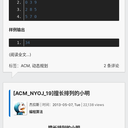
0
3
9
2
8
5
5
7
0
样例输出
34
(阅读全文…)
标签：
ACM
,
动态规划
2 条评论
[ACM_NYOJ_19]擅长排列的小明
杰拉斯
| 时间：
2013-05-07, Tue
| 22,138 views
编程算法
擅长排列的小明