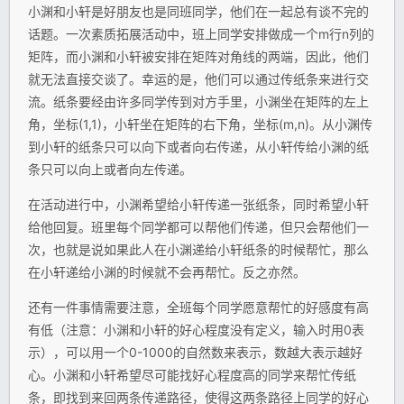
小渊和小轩是好朋友也是同班同学，他们在一起总有谈不完的
话题。一次素质拓展活动中，班上同学安排做成一个m行n列的
矩阵，而小渊和小轩被安排在矩阵对角线的两端，因此，他们
就无法直接交谈了。幸运的是，他们可以通过传纸条来进行交
流。纸条要经由许多同学传到对方手里，小渊坐在矩阵的左上
角，坐标(1,1)，小轩坐在矩阵的右下角，坐标(m,n)。从小渊传
到小轩的纸条只可以向下或者向右传递，从小轩传给小渊的纸
条只可以向上或者向左传递。
在活动进行中，小渊希望给小轩传递一张纸条，同时希望小轩
给他回复。班里每个同学都可以帮他们传递，但只会帮他们一
次，也就是说如果此人在小渊递给小轩纸条的时候帮忙，那么
在小轩递给小渊的时候就不会再帮忙。反之亦然。
还有一件事情需要注意，全班每个同学愿意帮忙的好感度有高
有低（注意：小渊和小轩的好心程度没有定义，输入时用0表
示），可以用一个0-1000的自然数来表示，数越大表示越好
心。小渊和小轩希望尽可能找好心程度高的同学来帮忙传纸
条，即找到来回两条传递路径，使得这两条路径上同学的好心