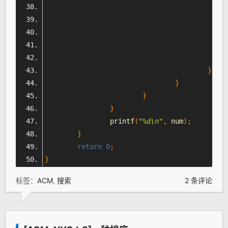
}
}
}
}
		printf
(
"%d\n"
,
 num
);
}
return
0
;
}
标签：
ACM
,
搜索
2 条评论