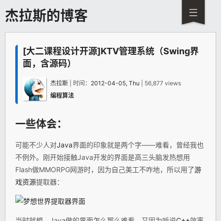
杰拉斯的博客
[大二课程设计开源]KTV管理系统（Swing界
面，含源码）
杰拉斯
| 时间：
2012-04-05, Thu
| 56,877 views
编程算法
一些体会：
可能不少人对
Java
界面的印象就是两个字——难看，曾经我也
不例外。刚开始接触Java开发的界面是高三头脑发热想用
Flash做MMORPG网游时，因为自己美工不咋地，所以用了
游
戏
资源
提取器：
当时就想，Java做的界面怎么那么难看，又因为听说
C++
效率