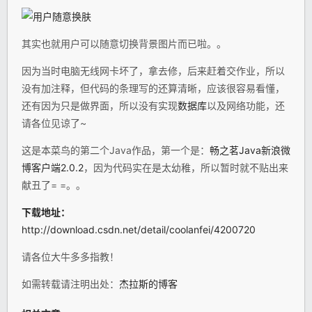
其实也就用户可以随意切换背景图片而已啦。。
因为当时电脑无线网卡坏了，拿去修，后来赶着交作业，所以
没有加注释，但代码的条理写的还算清晰，应该很容易看懂，
还有因为只是做界面，所以没有实现
数据库
以及网络功能，还
请各位见谅了~
这是本菜鸟的第二个Java作品，第一个是：
畅之茗Java新浪微
博客户端2.0.2
，因为代码实在是太幼稚，所以暂时就不贴出来
献丑了= =。。
下载地址：
http://download.csdn.net/detail/coolanfei/4200720
请各位大牛多多指教！
如需转载请注明出处：
杰拉斯的博客