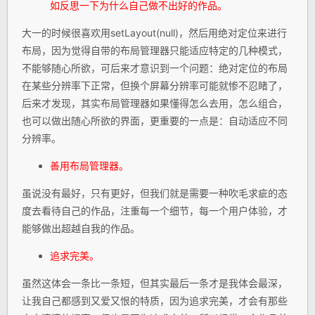
如反思一下为什么自己做不出好的作品。
大一的时候很喜欢用setLayout(null)，然后用绝对定位来进行
布局，因为觉得自带的布局管理器只能适应特定的几种模式，
不能够随心所欲，可后来才意识到一个问题：绝对定位的布局
在某些分辨率下正常，但换个屏幕分辨率可能就惨不忍睹了，
后来才发现，其实布局管理器如果懂得怎么去用，怎么组合，
也可以做出随心所欲的界面，更重要的一点是：自动适应不同
分辨率。
善用布局管理器。
虽说没有最好，只有更好，但我们就是需要一种吹毛求疵的态
度去看待自己的作品，注重每一个细节，每一个用户体验，才
能够做出超越自我的作品。
追求完美。
虽然这体会一条比一条短，但其实最后一条才是我体会最深，
让我自己都感到又爱又恨的特质，因为追求完美，才会有那些