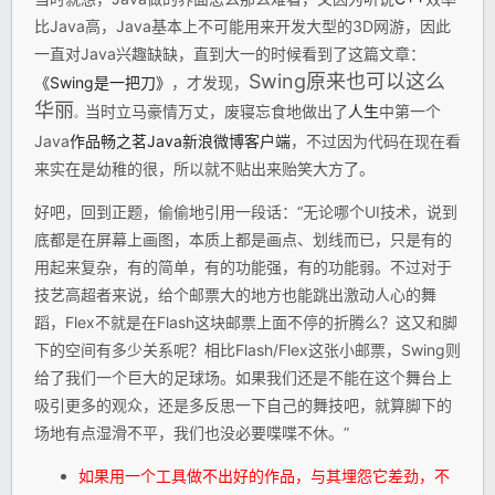
比Java高，Java基本上不可能用来开发大型的3D网游，因此
一直对Java兴趣缺缺，直到大一的时候看到了这篇文章：
Swing原来也可以这么
《Swing是一把刀》
，才发现，
华丽
当时立马豪情万丈，废寝忘食地做出了
人生
中第一个
。
Java
作品
畅之茗Java新浪微博客户端
，不过因为代码在现在看
来实在是幼稚的很，所以就不贴出来贻笑大方了。
好吧，回到正题，偷偷地引用一段话：“无论哪个UI技术，说到
底都是在屏幕上画图，本质上都是画点、划线而已，只是有的
用起来复杂，有的简单，有的功能强，有的功能弱。不过对于
技艺高超者来说，给个邮票大的地方也能跳出激动人心的舞
蹈，Flex不就是在Flash这块邮票上面不停的折腾么？这又和脚
下的空间有多少关系呢？相比Flash/Flex这张小邮票，Swing则
给了我们一个巨大的足球场。如果我们还是不能在这个舞台上
吸引更多的观众，还是多反思一下自己的舞技吧，就算脚下的
场地有点湿滑不平，我们也没必要喋喋不休。”
如果用一个工具做不出好的作品，与其埋怨它差劲，不