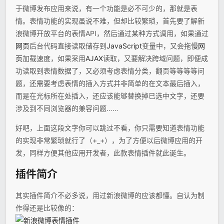
于微博发布应用来说，有一个功能是必不可少的，那就是表
情。表情功能的实现虽说不难，但却比较繁琐，首先要了解新
浪微博开放平台的表情API，然后通过某种方式调用，如果通过
网页
后台代码直接读取储存到
JavaScript
变量中，又会拖慢
网
页
加载速度，如果采用
AJAX
读取，又要解决跨域问题，即便成
功读取到表情数据了，又必须考虑表情分类，翻页等等等等问
题，还需要考虑表情的插入方式并非简单的在文本最后插入，
而是在光标所在处插入，还应该能够替换掉已选中文字，还要
涉及到不同浏览器的兼容问题……
好吧，上面这段文字你可以跳过不看，你只需要知道表情功能
的实现非常繁琐就行了（+_+），为了方便以后微博应用的开
发，同样方便其他应用开发者，此款表情插件就此诞生。
插件简介
其实插件简介不必多说，用过新浪微博的应该都懂。自认为制
作得还是比较像的：