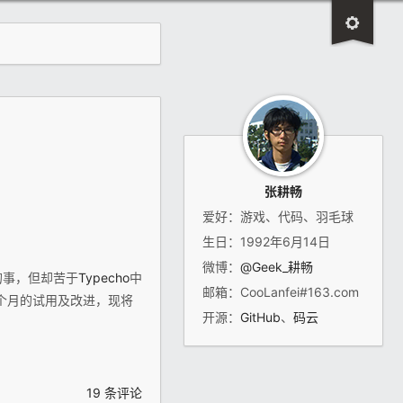
张耕畅
爱好：游戏、代码、羽毛球
生日：1992年6月14日
微博：
@Geek_耕畅
的事，但却苦于
Typecho
中
邮箱：CooLanfei#163.com
半个月的试用及改进，现将
开源：
GitHub
、
码云
19 条评论