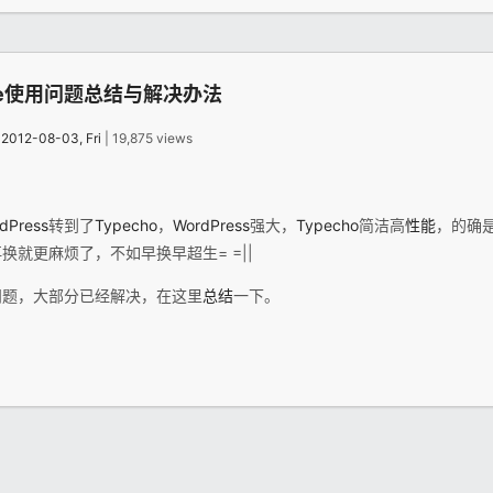
r sae使用问题总结与解决办法
：
2012-08-03, Fri
| 19,875 views
dPress
转到了
Typecho
，
WordPress
强大，
Typecho
简洁高
性能
，的确
换就更麻烦了，不如早换早超生= =||
问题，大部分已经解决，在这里
总结
一下。