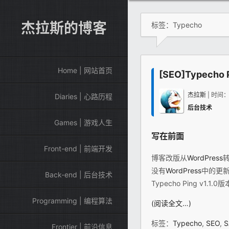
杰拉斯的博客
标签：Typecho
Home | 网站首页
[SEO]Typec
杰拉斯
| 时间
Diaries | 心路历程
后台技术
Games | 游戏人生
写在前面
Front-end | 前端开发
博客改版从
WordPress
没有
WordPress
中的更新
Back-end | 后台技术
Typecho Ping v1
Programming | 编程算法
(阅读全文…)
标签：
Typecho
,
SEO
,
S
Frontier | 前沿信息