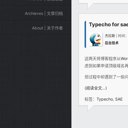
Archieves | 文章归档
Typecho fo
About | 关于作者
杰拉斯
| 时间
后台技术
这两天将博客程序从
Wor
虑到如果申请顶级域名再
但过程中却遇到了一些
(阅读全文…)
标签：
Typecho
,
SAE