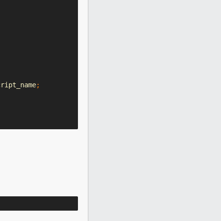
cript_name
;