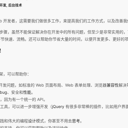
开发
,
后台技术
eb 开发者，这需要我们做很多工作，来提高我们的工作方式，以及改善
率的步骤，虽然不能保证解决你在开发中的所有问题，但至少是非常实用的，可
环节快速、流畅。还可以帮助你节省大量的时间，以便开发更多、更好的
架
框架，可以帮助你：
 开发问题，如标准的 Web 页面布局、Web 表单处理、浏览器
兼容性
解决
bug
、安全和
性能
。
，因为有一个统一的 API。
工具，可以进一步增强开发（
jQuery
有很多非常棒的插件，比如用户界
践和伟大的编程
设计
模式，你甚至不用去
思考
。
的支持，你可以获取帮助以及进行协作。