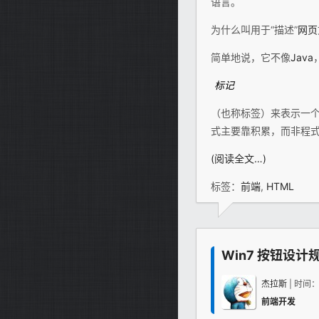
语言。
为什么叫用于“描述”
网页
简单地说，它不像
Java
标记
（也称标签）来表示一
式主要靠积累，而非程
(阅读全文…)
标签：
前端
,
HTML
Win7 按钮设计
杰拉斯
| 时间
前端开发