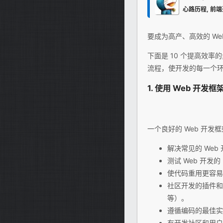
心路历程
,
前端
要成为高产、高效的 W
下面是 10 个提高效
流程，使开发的每一个
1. 使用 Web 开发框
一个良好的 Web 开发
解决常见的 Web
测试 Web 开发的
使代码重用更容易
社区开发的插件和
等）。
遵循编码的最佳实
有开发社区和用户