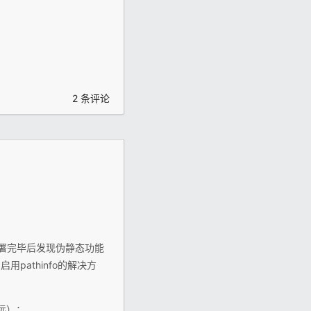
2 条评论
部署完毕后发现伪静态功能
用pathinfo的解决方
远）：