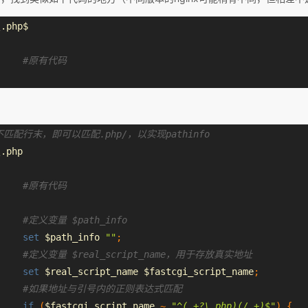
\.
php
$
#原有代码
匹配行末，即可以匹配.php/，以实现pathinfo
\.php
#原有代码
#定义变量 $path_info
set
 $path_info 
""
;
#定义变量 $real_script_name，用于存放真实地址
set
 $real_script_name $fastcgi_script_name
;
#如果地址与引号内的正则表达式匹配
if
(
$fastcgi_script_name 
~
"^(.+?\.php)(/.+)$"
)
{