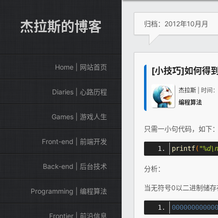
杰拉斯的博客
归档：2012年10月月
Home | 网站首页
[小技巧]如何得到
杰拉斯
| 时间
Diaries | 心路历程
编程算法
Games | 游戏人生
只需一小句代码，如下
Front-end | 前端开发
printf
(
"%d\
Back-end | 后台技术
分析：
当无符号0以二进制储存在内
Programming | 编程算法
00000000000
Frontier | 前沿信息