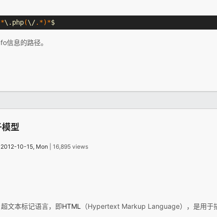
.*
\.php
(
\/
.*)*
$
nfo信息的路径。
子模型
：
2012-10-15, Mon
| 16,895 views
：超文本标记语言，即
HTML
（Hypertext Markup Language），是用