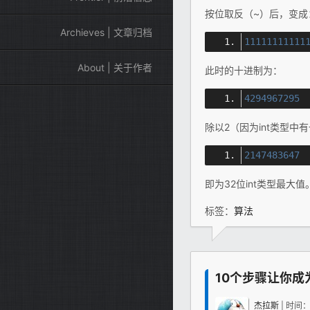
按位取反（~）后，变成
Archieves | 文章归档
11111111111
About | 关于作者
此时的十进制为：
4294967295
除以2（因为int类型
2147483647
即为32位int类型最大值
标签：
算法
10个步骤让你成
杰拉斯
| 时间