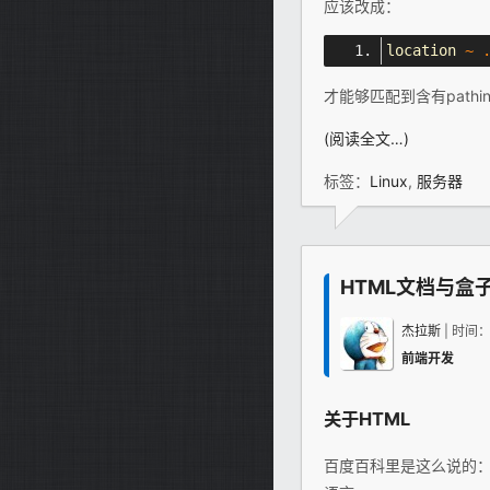
应该改成：
location 
~
才能够匹配到含有pathi
(阅读全文…)
标签：
Linux
,
服务器
HTML文档与盒
杰拉斯
| 时间
前端开发
关于
HTML
百度百科里是这么说的