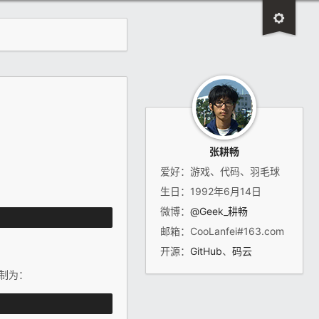
张耕畅
爱好：游戏、代码、羽毛球
生日：1992年6月14日
微博：
@Geek_耕畅
邮箱：CooLanfei#163.com
开源：
GitHub
、
码云
进制为：