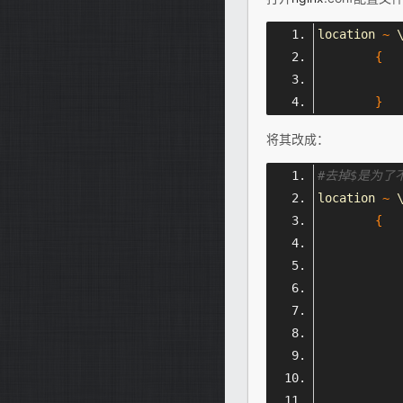
location 
~
 
{
}
将其改成：
#去掉$是为了不
location 
~
 
{