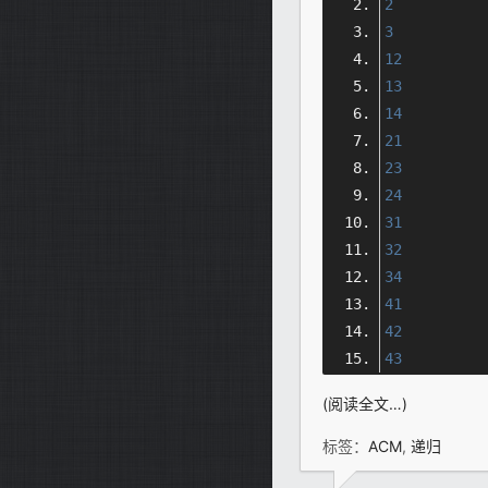
2
3
12
13
14
21
23
24
31
32
34
41
42
43
(阅读全文…)
标签：
ACM
,
递归