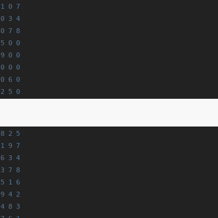
1
0
7
0
3
4
0
7
8
5
0
0
9
0
0
0
0
0
0
6
0
2
5
0
8
2
5
1
9
7
6
3
4
3
7
8
5
1
6
9
4
2
4
8
3