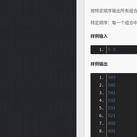
按特定顺序输出所有组
特定顺序：每一个组合
样例输入
5
3
样例输出
543
542
541
532
531
521
432
431