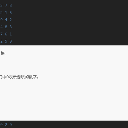
3
7
8
5
1
6
9
4
2
4
8
3
7
6
1
2
5
9
宫格。
，其中0表示要填的数字。
。
0
2
0