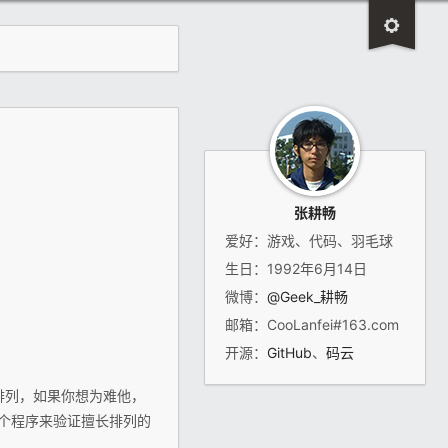
张耕畅
爱好：游戏、代码、羽毛球
生日：1992年6月14日
微博：
@Geek_耕畅
邮箱：CooLanfei#163.com
开源：
GitHub
、
码云
排列，如果你想为难他，
个程序来验证擅长排列的