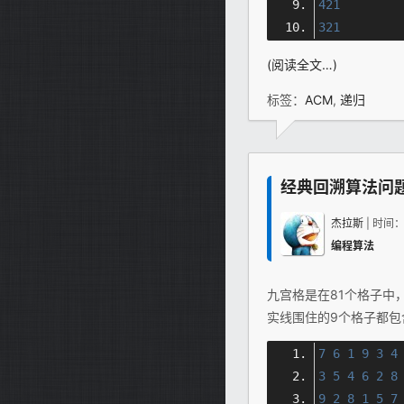
421
321
(阅读全文…)
标签：
ACM
,
递归
经典回溯算法问
杰拉斯
| 时间
编程算法
九宫格是在81个格子中
实线围住的9个格子都包
7
6
1
9
3
4
3
5
4
6
2
8
9
2
8
1
5
7