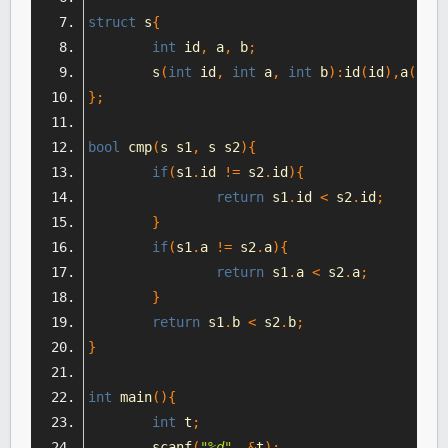
struct
 s
{
int
 id
,
 a
,
 b
;
	s
(
int
 id
,
int
 a
,
int
 b
):
id
(
id
),
a
(
a
),
b
};
bool
 cmp
(
s s1
,
 s s2
){
if
(
s1
.
id 
!=
 s2
.
id
){
return
 s1
.
id 
<
 s2
.
id
;
}
if
(
s1
.
a 
!=
 s2
.
a
){
return
 s1
.
a 
<
 s2
.
a
;
}
return
 s1
.
b 
<
 s2
.
b
;
}
int
 main
(){
int
 t
;
	scanf
(
"%d"
,
&
t
);