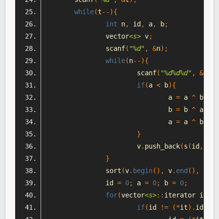
while
(
t
--){
int
 n
,
 id
,
 a
,
 b
;
		vector
<s>
 v
;
		scanf
(
"%d"
,
&
n
);
while
(
n
--){
			scanf
(
"%d%d%d"
,
&
id
,
if
(
a 
<
 b
){
				a 
=
 a 
^
 b
;
				b 
=
 b 
^
 a
;
				a 
=
 a 
^
 b
;
}
			v
.
push_back
(
s
(
id
,
 a
,
 
}
		sort
(
v
.
begin
(),
 v
.
end
(),
 cmp
)
		id 
=
0
;
 a 
=
0
;
 b 
=
0
;
for
(
vector
<s>
::
iterator it 
=
 
if
(
id 
!=
(*
it
).
id 
||
 