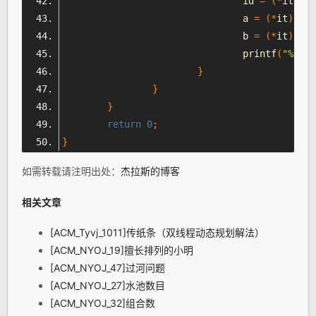
				id 
=
(*
it
).
id
				a 
=
(*
it
).
a
;
				b 
=
(*
it
).
b
;
				printf
(
"%d %d
}
}
}
return
0
;
}
如需转载请注明出处：
杰拉斯的博客
相关文章
[ACM_Tyvj_1011]传纸条（双线程动态规划解法）
[ACM_NYOJ_19]擅长排列的小明
[ACM_NYOJ_47]过河问题
[ACM_NYOJ_27]水池数目
[ACM_NYOJ_32]组合数