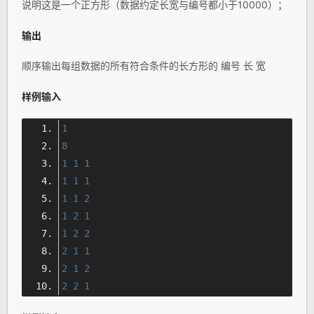
说明这是一个正方形（数据约定长宽与编号都小于10000）；
输出
顺序输出每组数据的所有符合条件的长方形的 编号 长 宽
样例输入
1
8
1
1
1
1
1
1
1
1
2
1
2
1
1
2
2
2
1
1
2
1
2
2
2
1