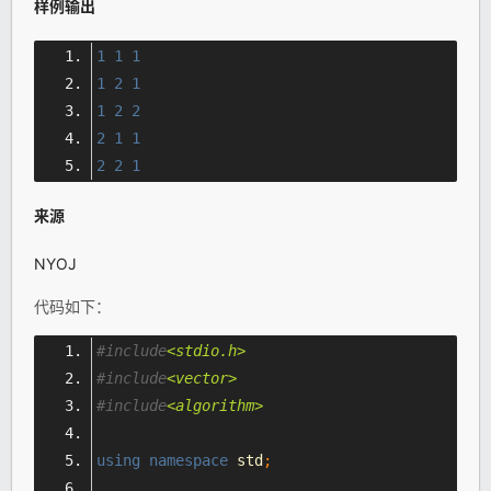
样例输出
1
1
1
1
2
1
1
2
2
2
1
1
2
2
1
来源
NYOJ
代码如下：
#include
<stdio.h>
#include
<vector>
#include
<algorithm>
using
namespace
 std
;