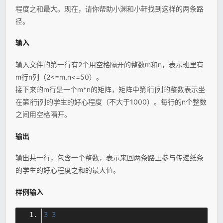
程度之和最大。现在，请你帮助小渊和小轩找到这样的两条路
径。
输入
输入文件的第一行有2个用空格隔开的整数m和n，表示班里有
m行n列（2<=m,n<=50）。
接下来的m行是一个m*n的矩阵，矩阵中第i行j列的整数表示坐
在第i行j列的学生的好心程度（不大于1000）。每行的n个整数
之间用空格隔开。
输出
输出共一行，包含一个整数，表示来回两条路上参与传递纸条
的学生的好心程度之和的最大值。
样例输入
3
3