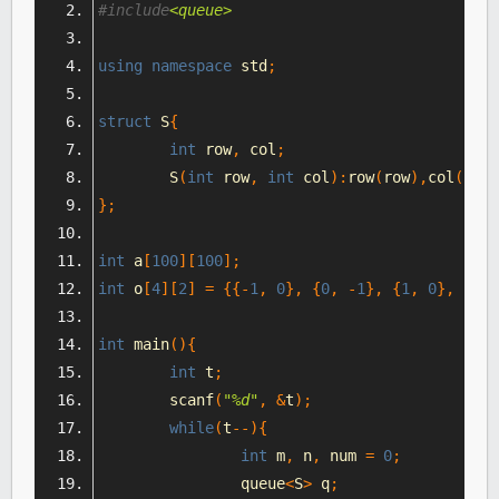
#include
<queue>
using
namespace
 std
;
struct
 S
{
int
 row
,
 col
;
	S
(
int
 row
,
int
 col
):
row
(
row
),
col
(
col
)
};
int
 a
[
100
][
100
];
int
 o
[
4
][
2
]
=
{{-
1
,
0
},
{
0
,
-
1
},
{
1
,
0
},
{
0
,
int
 main
(){
int
 t
;
	scanf
(
"%d"
,
&
t
);
while
(
t
--){
int
 m
,
 n
,
 num 
=
0
;
		queue
<
S
>
 q
;