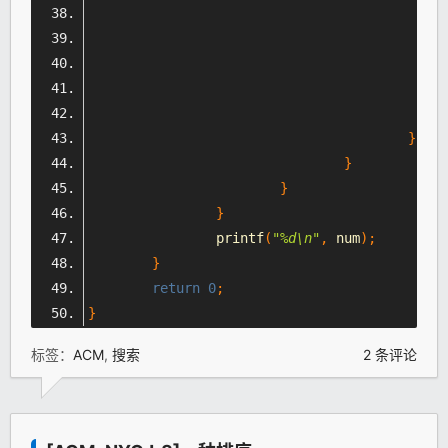
}
}
}
}
		printf
(
"%d\n"
,
 num
);
}
return
0
;
}
标签：
ACM
,
搜索
2 条评论