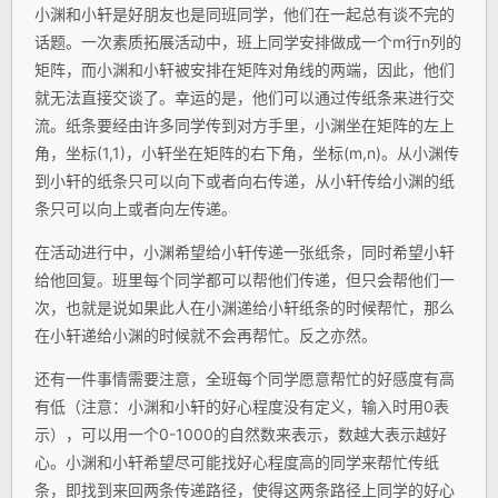
小渊和小轩是好朋友也是同班同学，他们在一起总有谈不完的
话题。一次素质拓展活动中，班上同学安排做成一个m行n列的
矩阵，而小渊和小轩被安排在矩阵对角线的两端，因此，他们
就无法直接交谈了。幸运的是，他们可以通过传纸条来进行交
流。纸条要经由许多同学传到对方手里，小渊坐在矩阵的左上
角，坐标(1,1)，小轩坐在矩阵的右下角，坐标(m,n)。从小渊传
到小轩的纸条只可以向下或者向右传递，从小轩传给小渊的纸
条只可以向上或者向左传递。
在活动进行中，小渊希望给小轩传递一张纸条，同时希望小轩
给他回复。班里每个同学都可以帮他们传递，但只会帮他们一
次，也就是说如果此人在小渊递给小轩纸条的时候帮忙，那么
在小轩递给小渊的时候就不会再帮忙。反之亦然。
还有一件事情需要注意，全班每个同学愿意帮忙的好感度有高
有低（注意：小渊和小轩的好心程度没有定义，输入时用0表
示），可以用一个0-1000的自然数来表示，数越大表示越好
心。小渊和小轩希望尽可能找好心程度高的同学来帮忙传纸
条，即找到来回两条传递路径，使得这两条路径上同学的好心