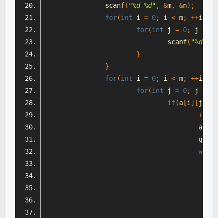
		scanf
(
"%d %d"
,
&
m
,
&
n
);
for
(
int
 i 
=
0
;
 i 
<
 m
;
++
i
){
for
(
int
 j 
=
0
;
 j 
<
 n
;
				scanf
(
"%d"
,
&
}
}
for
(
int
 i 
=
0
;
 i 
<
 m
;
++
i
){
for
(
int
 j 
=
0
;
 j 
<
 n
;
if
(
a
[
i
][
j
]
==
++
num
					a
[
i
][
					q
.
pus
while