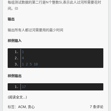
每组测试数据的第二行是N个整数Si,表示此人过河所需要花时
间。(0
输出
输出所有人都过河需要用的最少时间
样例输入
1
4
1
2
5
10
样例输出
17
(阅读全文…)
标签：
ACM
,
贪心
7 条评论