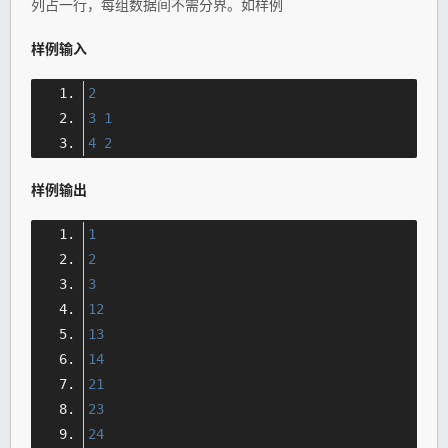
列占一行，每组数据间不需分界。如样例
样例输入
2
3
1
4
2
样例输出
1
2
3
12
13
14
21
23
24