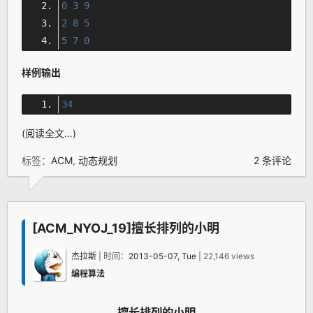
0
3
9
2
8
5
5
7
0
样例输出
34
(阅读全文…)
标签：
ACM
,
动态规划
2 条评论
[ACM_NYOJ_19]擅长排列的小明
杰拉斯
| 时间：
2013-05-07, Tue
| 22,146 views
编程算法
擅长排列的小明