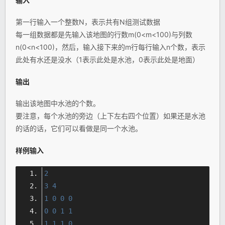
输入
第一行输入一个整数N，表示共有N组测试数据
每一组数据都是先输入该地图的行数m(0<m<100)与列数
n(0<n<100)，然后，输入接下来的m行每行输入n个数，表示
此处有水还是没水（1表示此处是水池，0表示此处是地面）
输出
输出该地图中水池的个数。
要注意，每个水池的旁边（上下左右四个位置）如果还是水池
的话的话，它们可以看做是同一个水池。
样例输入
2
3
4
1
0
0
0
0
0
1
1
1
1
1
0