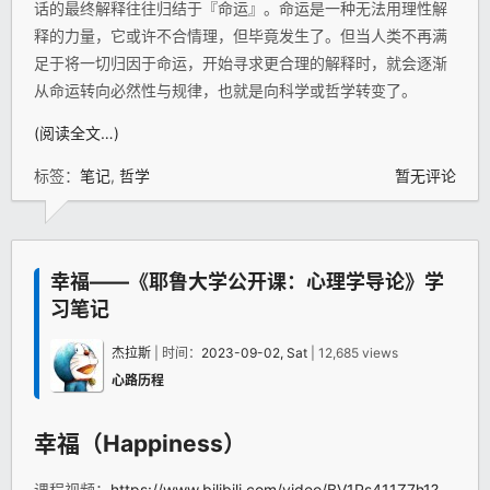
话的最终解释往往归结于『命运』。命运是一种无法用理性解
释的力量，它或许不合情理，但毕竟发生了。但当人类不再满
足于将一切归因于命运，开始寻求更合理的解释时，就会逐渐
从命运转向必然性与规律，也就是向科学或哲学转变了。
(阅读全文…)
标签：
笔记
,
哲学
暂无评论
幸福——《耶鲁大学公开课：心理学导论》学
习笔记
杰拉斯
| 时间：
2023-09-02, Sat
| 12,685 views
心路历程
幸福（Happiness）
课程视频：
https://www.bilibili.com/video/BV1Ps411Z7h1?