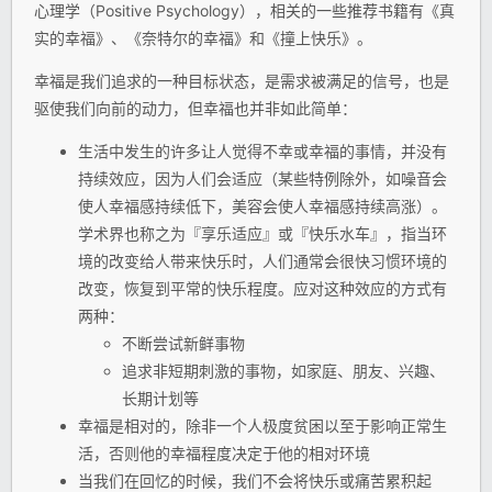
心理学（Positive Psychology），相关的一些推荐书籍有《真
实的幸福》、《奈特尔的幸福》和《撞上快乐》。
幸福是我们追求的一种目标状态，是需求被满足的信号，也是
驱使我们向前的动力，但幸福也并非如此简单：
生活中发生的许多让人觉得不幸或幸福的事情，并没有
持续效应，因为人们会适应（某些特例除外，如噪音会
使人幸福感持续低下，美容会使人幸福感持续高涨）。
学术界也称之为『享乐适应』或『快乐水车』，指当环
境的改变给人带来快乐时，人们通常会很快习惯环境的
改变，恢复到平常的快乐程度。应对这种效应的方式有
两种：
不断尝试新鲜事物
追求非短期刺激的事物，如家庭、朋友、兴趣、
长期计划等
幸福是相对的，除非一个人极度贫困以至于影响正常生
活，否则他的幸福程度决定于他的相对环境
当我们在回忆的时候，我们不会将快乐或痛苦累积起