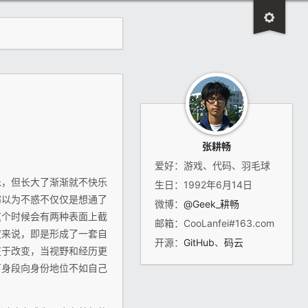
张耕畅
爱好：游戏、代码、羽毛球
乐，但长大了渐渐就不快乐
生日：1992年6月14日
窃以为不惑不仅仅是想通了
微博：
@Geek_耕畅
这个时候会有两种表面上截
邮箱：CooLanfei#163.com
度来说，即是形成了一套自
开源：
GitHub
、
码云
在于改变，当视野和经历更
下身段向身份地位不如自己