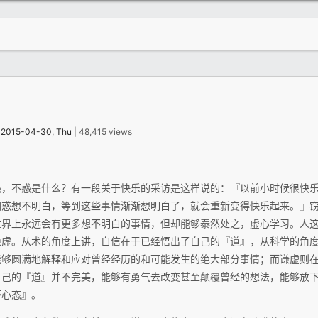
：
2015-04-30, Thu
| 48,415 views
惑，不惑是什么？有一段关于快乐的采访是这样说的：『以前小时候很快
困惑想不明白，等到这些事情渐渐想明白了，就会重新变得快乐起来。』
世界上永远会有更多想不明白的事情，但却能够泰然处之，虚心学习。人
谦虚。从术的角度上讲，自信在于已经悟出了自己的『道』，从科学的角
能够圆满地解释和应对曾经经历的和可能发生的绝大部分事情；而谦虚则
自己的『道』并不完美，能够有勇气去改变甚至颠覆曾经的想法，能够放
杯心态』。