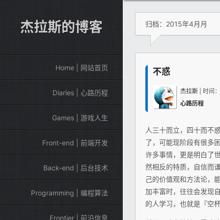
杰拉斯的博客
归档：2015年4月月
Home | 网站首页
不惑
杰拉斯
| 时间
Diaries | 心路历程
心路历程
Games | 游戏人生
人三十而立，四十而不
了，可能现阶段有很多
Front-end | 前端开发
许多事情，更是明白了
然相反的特质，自信而
Back-end | 后台技术
己的价值观和方法论，
加丰富时，往往会发现
Programming | 编程算法
的人学习，也就是『空
Frontier | 前沿信息