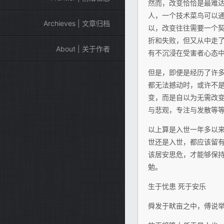
然而，改变恰恰是最难
人，一个技术菜鸟可以
Archieves | 文章归档
以，改变往往需要一个
折和失败，但又从中走
About | 关于作者
有不沉浸在受害者心态
但是，即便是经历了许
都无法撼动时，或许不
变，而是自以为无需改
与悲观，专注与发散等
以上算是入世一年多以
世还是入世，都应该留
该居安思危，才能够保
勉。
生于忧患 死于安乐
舜发于畎亩之中，傅说