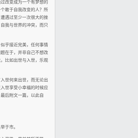
通过改变成为一个有梦想的
一个敢于自我改变的人？所
：遭遇过至少一次很大的挫
白自我与世界的冲突，而只
』似乎接近完美，任何事情
问题在于，并非自己不想改
我，比如出世与入世，乐观
有入世何来出世，而无论出
在入世享受小幸福的时候应
。最后附文一篇，以此自
奚举于市。