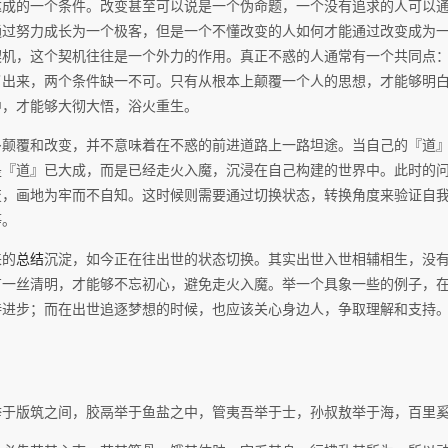
达成的一个条件。改变甚至可以说是一个伪命题，一个没有追求的人可以
通过努力成长为一个极客，但是一个不懂改变的人如何才能通过改变成为
契机，这个契机往往是一个外力的作用。真正不惑的人通常有一个共同点
了出来，两个条件缺一不可。只有从根本上颠覆一个人的思想，才能够明
中，才能够大彻大悟，浴火重生。
多颠覆和改变，并不意味着在不惑的前进道路上一路坦途。当自己的『道
是『道』已大成，而是已经走火入魔，沉浸在自己构建的世界中。此时的
变，画地为牢而不自知。这时候则需要通过切换状态，转换角度来验证自
等。
来的
总结
沉淀，如今正在往出世的状态切换。其实出世入世相辅相生，没
有一丝清明，才能够不忘初心，避免走火入魔。举一个具象一些的例子，
持进步；而在出世追逐梦想的时候，也应该关心身边人，争取理解和支持
举于版筑之间，胶鬲举于鱼盐之中，管夷吾举于士，孙叔敖举于海，百里