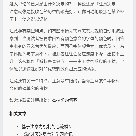
进入记忆的信息是由什么决定的？一种说法是『注意决定』，
注意就像是投映在经历中的聚光灯，让你自动地聚焦在某个经
历上，使之得以记忆。
注意拥有某些特点，如有些事情无需意志努力就能自动地被注
意到，当测试者被要求回答有颜色意义的字体的颜色时，回答
字本身的意义为优势反应，而回答字体颜色为非优势反应，若
字体颜色与字意不同，被测者往往会反应速度下降，出错率上
升。这被称作『斯特鲁普效应』——由于优势反应的干扰，个
体难以迅速准确对非优势刺激作出反应的现象。
注意还有另一个特点，注意是有限的，当你注意某个事物时，
会忽略掉其它的事物。
如需转载请注明出处：
杰拉斯的博客
相关文章
基于注意力机制的心流模型
《被讨厌的勇气》学习笔记