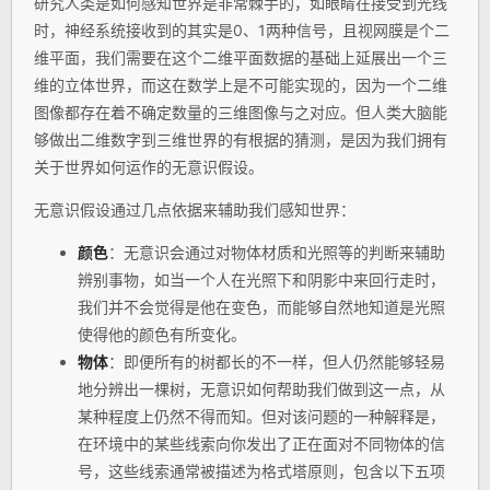
研究人类是如何感知世界是非常棘手的，如眼睛在接受到光线
时，神经系统接收到的其实是0、1两种信号，且视网膜是个二
维平面，我们需要在这个二维平面数据的基础上延展出一个三
维的立体世界，而这在数学上是不可能实现的，因为一个二维
图像都存在着不确定数量的三维图像与之对应。但人类大脑能
够做出二维数字到三维世界的有根据的猜测，是因为我们拥有
关于世界如何运作的无意识假设。
无意识假设通过几点依据来辅助我们感知世界：
颜色
：无意识会通过对物体材质和光照等的判断来辅助
辨别事物，如当一个人在光照下和阴影中来回行走时，
我们并不会觉得是他在变色，而能够自然地知道是光照
使得他的颜色有所变化。
物体
：即便所有的树都长的不一样，但人仍然能够轻易
地分辨出一棵树，无意识如何帮助我们做到这一点，从
某种程度上仍然不得而知。但对该问题的一种解释是，
在环境中的某些线索向你发出了正在面对不同物体的信
号，这些线索通常被描述为格式塔原则，包含以下五项