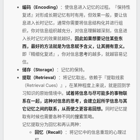
编码（Encoding）
：使信息进入记忆的过程。『保持性
复述』对形成长期记忆有时有用，但效果一般，要让信
息进入长时记忆，通常你需要将信息结构化并进行组
织，你对信息组织越充分，对信息理解越深刻，信息进
入长时记忆的效果就越好。
因此如果想要记住某些东
西，最好的方法就是为信息赋予含义，让其拥有意义。
即『精细化复述』，你对信息
思考
的越多，就越容易记
住。
储存（Storage）
：记忆的保持。
提取（Retrieval）
：将记忆取出，依赖于『提取线索
（Retrieval Cues）』，在某种程度上来说，就是回到学
习知识的原始情境中。
试着将信息与尽可能多的事物联
系在一起，这种对信息的思考，会建立起所学信息与其
它记忆之间的联系，从而使之更容易回想。
同时记忆提
取有时候也需要各种不同的
搜索
策略。
记忆提取分为回忆和再认两种：
回忆（Recall）
：将记忆中的信息重现的心理过
程。