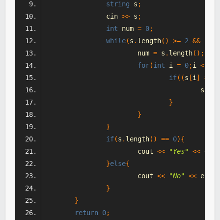
string
 s
;
		cin 
>>
 s
;
int
 num 
=
0
;
while
(
s
.
length
()
>=
2
&&
 num 
			num 
=
 s
.
length
();
for
(
int
 i 
=
0
;
i 
<
 s
.
l
if
((
s
[
i
]
==
'
					s
.
era
}
}
}
if
(
s
.
length
()
==
0
){
			cout 
<<
"Yes"
<<
 endl
}
else
{
			cout 
<<
"No"
<<
 endl
;
}
}
return
0
;