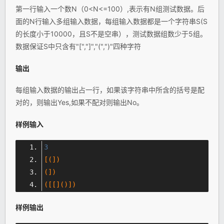
第一行输入一个数N（0<N<=100）,表示有N组测试数据。后
面的N行输入多组输入数据，每组输入数据都是一个字符串S(S
的长度小于10000，且S不是空串），测试数据组数少于5组。
数据保证S中只含有"[","]","(",")"四种字符
输出
每组输入数据的输出占一行，如果该字符串中所含的括号是配
对的，则输出Yes,如果不配对则输出No。
样例输入
3
[(])
(])
([[]()])
样例输出