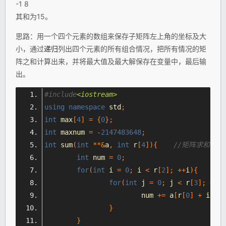
-1 8
其和为15。
思路：用一个四个元素的数组来保存子矩阵左上角的坐标及大
小，通过
递归
列出四个元素的所有组合情况，把所有情况的矩
阵之和计算出来，并将最大值及最大解保存在变量中，最后输
出。
#include
<iostream>
using
namespace
 std
;
int
 max
[
4
]
=
{
0
};
int
 maxnum 
=
-
2147483648
;
int
 sum
(
int
**&
a
,
int
 r
[
4
]){
//矩阵求和
int
 num 
=
0
;
for
(
int
 i 
=
0
;
 i 
<
 r
[
2
];
++
i
){
for
(
int
 j 
=
0
;
 j 
<
 r
[
3
];
++
j
)
			num 
+=
 a
[
r
[
0
]
+
 i 
-
1
}
}