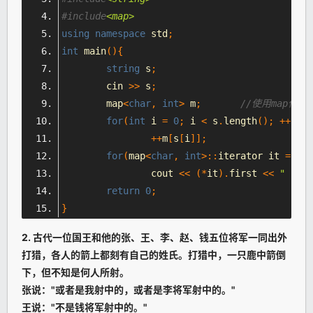
#include
<map>
using
namespace
 std
;
int
 main
(){
string
 s
;
	cin 
>>
 s
;
	map
<
char
,
int
>
 m
;
//使用map作
for
(
int
 i 
=
0
;
 i 
<
 s
.
length
();
++
i
)
++
m
[
s
[
i
]];
for
(
map
<
char
,
int
>::
iterator it 
=
 m
.
b
		cout 
<<
(*
it
).
first 
<<
" "
<<
return
0
;
}
2. 古代一位国王和他的张、王、李、赵、钱五位将军一同出外
打猎，各人的箭上都刻有自己的姓氏。打猎中，一只鹿中箭倒
下，但不知是何人所射。
张说："或者是我射中的，或者是李将军射中的。"
王说："不是钱将军射中的。"