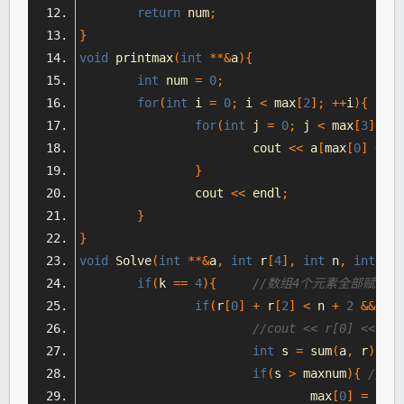
return
 num
;
}
void
 printmax
(
int
**&
a
){
int
 num 
=
0
;
for
(
int
 i 
=
0
;
 i 
<
 max
[
2
];
++
i
){
for
(
int
 j 
=
0
;
 j 
<
 max
[
3
];
++
			cout 
<<
 a
[
max
[
0
]
+
 i 
}
		cout 
<<
 endl
;
}
}
void
Solve
(
int
**&
a
,
int
 r
[
4
],
int
 n
,
int
 m
,
if
(
k 
==
4
){
//数组4个元素全部赋值
if
(
r
[
0
]
+
 r
[
2
]
<
 n 
+
2
&&
 r
[
1
int
 s 
=
 sum
(
a
,
 r
);
if
(
s 
>
 maxnum
){
//
				max
[
0
]
=
 r
[
0
]