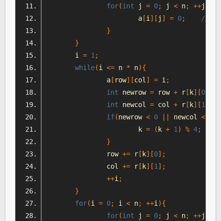
for
(
int
 j 
=
0
;
 j 
<
 n
;
++
j
){
			a
[
i
][
j
]
=
0
;
//将
}
}
	i 
=
1
;
while
(
i 
<=
 n 
*
 n
){
		a
[
row
][
col
]
=
 i
;
int
 newrow 
=
 row 
+
 r
[
k
][
0
];
int
 newcol 
=
 col 
+
 r
[
k
][
1
];
if
(
newrow 
<
0
||
 newcol 
<
0
|
			k 
=
(
k 
+
1
)
%
4
;
}
		row 
+=
 r
[
k
][
0
];
		col 
+=
 r
[
k
][
1
];
++
i
;
}
for
(
i 
=
0
;
 i 
<
 n
;
++
i
){
for
(
int
 j 
=
0
;
 j 
<
 n
;
++
j
){