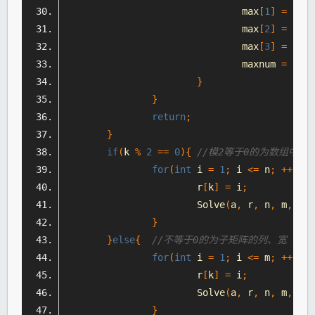
				max
[
1
]
=
 r
[
1
]
				max
[
2
]
=
 r
[
2
]
				max
[
3
]
=
 r
[
3
]
				maxnum 
=
 s
;
}
}
return
;
}
if
(
k 
%
2
==
0
){
//模2等于0的为数组中下
for
(
int
 i 
=
1
;
 i 
<=
 n
;
++
i
){
			r
[
k
]
=
 i
;
Solve
(
a
,
 r
,
 n
,
 m
,
 k 
+
}
}
else
{
//不等于0的为子矩阵的列、宽
for
(
int
 i 
=
1
;
 i 
<=
 m
;
++
i
){
			r
[
k
]
=
 i
;
Solve
(
a
,
 r
,
 n
,
 m
,
 k 
+
}