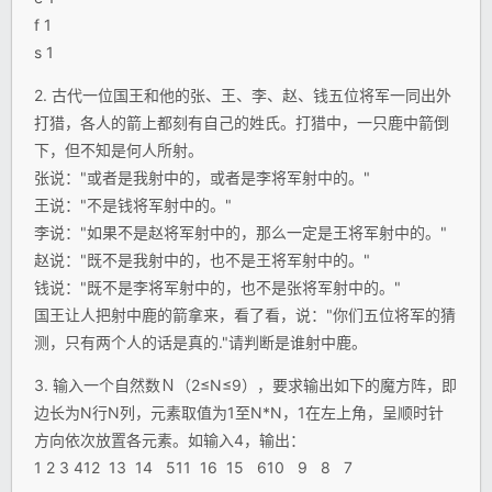
f 1
s 1
2. 古代一位国王和他的张、王、李、赵、钱五位将军一同出外
打猎，各人的箭上都刻有自己的姓氏。打猎中，一只鹿中箭倒
下，但不知是何人所射。
张说："或者是我射中的，或者是李将军射中的。"
王说："不是钱将军射中的。"
李说："如果不是赵将军射中的，那么一定是王将军射中的。"
赵说："既不是我射中的，也不是王将军射中的。"
钱说："既不是李将军射中的，也不是张将军射中的。"
国王让人把射中鹿的箭拿来，看了看，说："你们五位将军的猜
测，只有两个人的话是真的."请判断是谁射中鹿。
3. 输入一个自然数Ｎ（2≤N≤9），要求输出如下的魔方阵，即
边长为N行N列，元素取值为1至N*N，1在左上角，呈顺时针
方向依次放置各元素。如输入4，输出：
1 2 3 412 13 14 511 16 15 610 9 8 7