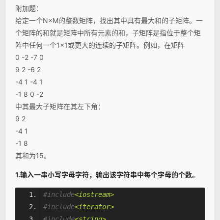
附加题：
给定一个N×M的整数矩阵，找出其中具有最大和的子矩阵。一
个矩阵的和就是矩阵中所有元素的和，子矩阵是指位于整个矩
阵中任何一个1×1或更大的连续的子矩阵。
例如，在矩阵
0 -2 -7 0
9 2 -6 2
-4 1 -4 1
-1 8 0 -2
中其最大子矩阵在其左下角：
9 2
-4 1
-1 8
其和为15。
1.输入一串小写字母字符，输出该字符串中每个字母的个数。
#include
<iostream>
#include
<iterator>
#include
<string>