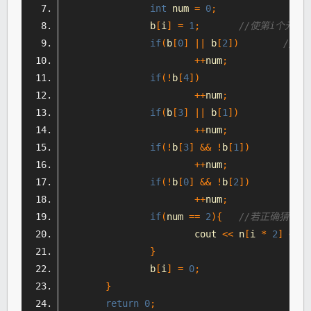
int
 num 
=
0
;
		b
[
i
]
=
1
;
//使第i个元素
if
(
b
[
0
]
||
 b
[
2
])
//五
++
num
;
if
(!
b
[
4
])
++
num
;
if
(
b
[
3
]
||
 b
[
1
])
++
num
;
if
(!
b
[
3
]
&&
!
b
[
1
])
++
num
;
if
(!
b
[
0
]
&&
!
b
[
2
])
++
num
;
if
(
num 
==
2
){
//若正确猜测
			cout 
<<
 n
[
i 
*
2
]
<<
 n
}
		b
[
i
]
=
0
;
}
return
0
;