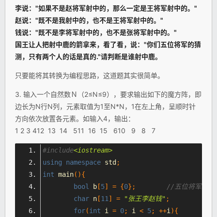
李说："如果不是赵将军射中的，那么一定是王将军射中的。"
赵说："既不是我射中的，也不是王将军射中的。"
钱说："既不是李将军射中的，也不是张将军射中的。"
国王让人把射中鹿的箭拿来，看了看，说："你们五位将军的猜
测，只有两个人的话是真的."请判断是谁射中鹿。
只要能将其转换为编程思路，这道题其实很简单。
3. 输入一个自然数Ｎ（2≤N≤9），要求输出如下的魔方阵，即
边长为N行N列，元素取值为1至N*N，1在左上角，呈顺时针
方向依次放置各元素。如输入4，输出：
1 2 3 412 13 14 511 16 15 610 9 8 7
#include
<iostream>
using
namespace
 std
;
int
 main
(){
bool
 b
[
5
]
=
{
0
};
//五位将军射中
char
 n
[
11
]
=
"张王李赵钱"
;
for
(
int
 i 
=
0
;
 i 
<
5
;
++
i
){