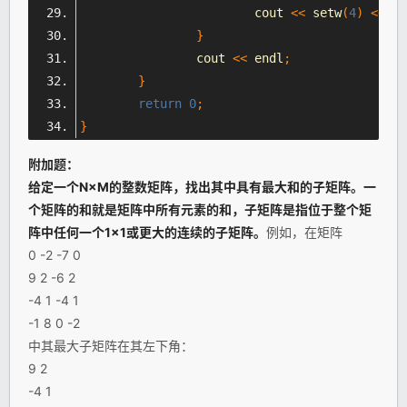
			cout 
<<
 setw
(
4
)
<<
 a
[
}
		cout 
<<
 endl
;
}
return
0
;
}
附加题：
给定一个N×M的整数矩阵，找出其中具有最大和的子矩阵。一
个矩阵的和就是矩阵中所有元素的和，子矩阵是指位于整个矩
阵中任何一个1×1或更大的连续的子矩阵。
例如，在矩阵
0 -2 -7 0
9 2 -6 2
-4 1 -4 1
-1 8 0 -2
中其最大子矩阵在其左下角：
9 2
-4 1