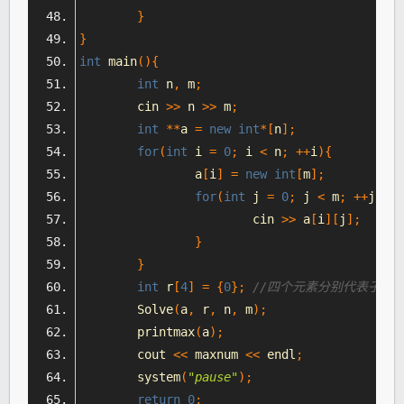
}
}
int
 main
(){
int
 n
,
 m
;
	cin 
>>
 n 
>>
 m
;
int
**
a 
=
new
int
*[
n
];
for
(
int
 i 
=
0
;
 i 
<
 n
;
++
i
){
		a
[
i
]
=
new
int
[
m
];
for
(
int
 j 
=
0
;
 j 
<
 m
;
++
j
){
			cin 
>>
 a
[
i
][
j
];
}
}
int
 r
[
4
]
=
{
0
};
//四个元素分别代表子矩
Solve
(
a
,
 r
,
 n
,
 m
);
	printmax
(
a
);
	cout 
<<
 maxnum 
<<
 endl
;
	system
(
"pause"
);
return
0
;