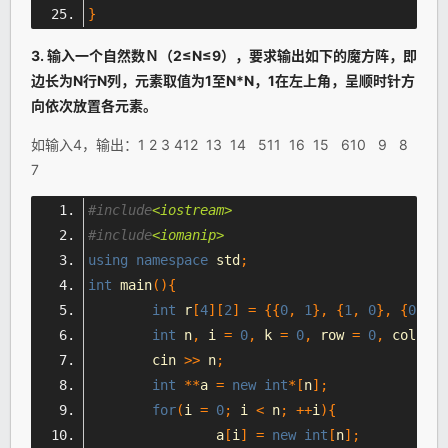
}
3. 输入一个自然数Ｎ（2≤N≤9），要求输出如下的魔方阵，即
边长为N行N列，元素取值为1至N*N，1在左上角，呈顺时针方
向依次放置各元素。
如输入4，输出：1 2 3 412 13 14 511 16 15 610 9 8
7
#include
<iostream>
#include
<iomanip>
using
namespace
 std
;
int
 main
(){
int
 r
[
4
][
2
]
=
{{
0
,
1
},
{
1
,
0
},
{
0
,
-
1
int
 n
,
 i 
=
0
,
 k 
=
0
,
 row 
=
0
,
 col 
=
0
	cin 
>>
 n
;
int
**
a 
=
new
int
*[
n
];
for
(
i 
=
0
;
 i 
<
 n
;
++
i
){
		a
[
i
]
=
new
int
[
n
];