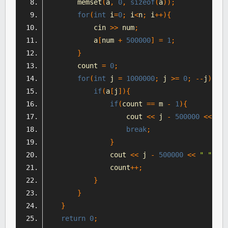
        memset
(
a
,
0
,
sizeof
(
a
));
for
(
int
 i
=
0
;
 i
<
n
;
 i
++){
            cin 
>>
 num
;
            a
[
num 
+
500000
]
=
1
;
}
        count 
=
0
;
for
(
int
 j 
=
1000000
;
 j 
>=
0
;
--
j
){
if
(
a
[
j
]){
if
(
count 
==
 m 
-
1
){
                    cout 
<<
 j 
-
500000
<<
 end
break
;
}
                cout 
<<
 j 
-
500000
<<
" "
;
                count
++;
}
}
}
return
0
;