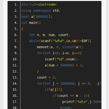
#include
<iostream>
using
namespace
 std
;
bool
 a
[
1000001
];
int
 main
()
{
int
 n
,
 m
,
 num
,
 count
;
while
(
scanf
(
"%d%d"
,&
n
,&
m
)!=
EOF
){
        memset
(
a
,
0
,
sizeof
(
a
));
for
(
int
 i
=
0
;
 i
<
n
;
 i
++){
            scanf
(
"%d"
,&
num
);
            a
[
num 
+
500000
]
=
1
;
}
        count 
=
0
;
for
(
int
 j 
=
1000000
;
 j 
>=
0
;
--
j
){
if
(
a
[
j
]){
if
(
count 
==
 m 
-
1
){
                     printf
(
"%d\n"
,
j
-
500000
);
break
;