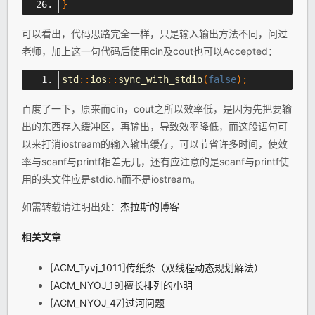
}
可以看出，代码思路完全一样，只是输入输出方法不同，问过
老师，加上这一句代码后使用cin及cout也可以Accepted：
std
::
ios
::
sync_with_stdio
(
false
);
百度了一下，原来而cin，cout之所以效率低，是因为先把要输
出的东西存入缓冲区，再输出，导致效率降低，而这段语句可
以来打消iostream的输入输出缓存，可以节省许多时间，使效
率与scanf与printf相差无几，还有应注意的是scanf与printf使
用的头文件应是stdio.h而不是iostream。
如需转载请注明出处：
杰拉斯的博客
相关文章
[ACM_Tyvj_1011]传纸条（双线程动态规划解法）
[ACM_NYOJ_19]擅长排列的小明
[ACM_NYOJ_47]过河问题