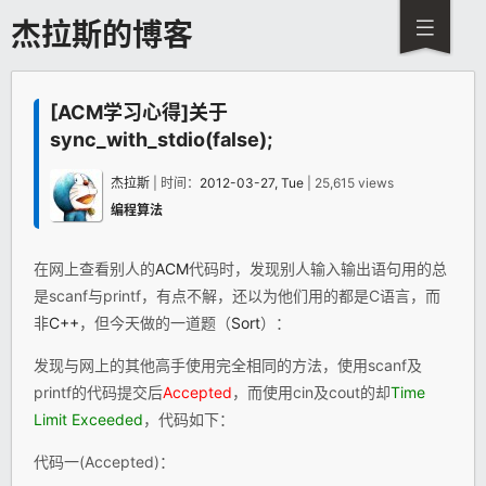
杰拉斯的博客
[ACM学习心得]关于
sync_with_stdio(false);
杰拉斯
| 时间：
2012-03-27, Tue
| 25,615 views
编程算法
在网上查看别人的
ACM
代码时，发现别人输入输出语句用的总
是scanf与printf，有点不解，还以为他们用的都是C语言，而
非
C++
，但今天做的一道题（
Sort
）：
发现与网上的其他高手使用完全相同的方法，使用scanf及
printf的代码提交后
Accepted
，而使用cin及cout的却
Time
Limit Exceeded
，代码如下：
代码一(Accepted)：