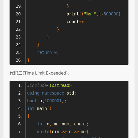
}
                printf
(
"%d "
,
j
-
500000
);
                count
++;
}
}
}
return
0
;
}
代码二(Time Limit Exceeded)：
#include
<iostream>
using
namespace
 std
;
bool
 a
[
1000001
];
int
 main
()
{
int
 n
,
 m
,
 num
,
 count
;
while
(
cin 
>>
 n 
>>
 m
){