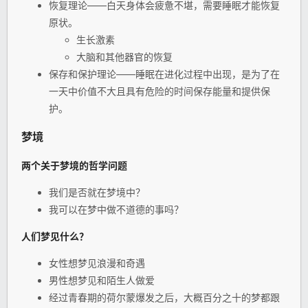
恢复理论——白天身体会疲惫不堪，需要睡眠才能恢复
原状。
生长激素
大脑和其他器官的恢复
保存和保护理论——睡眠在进化过程中出现，是为了在
一天中价值不大且具有危险的时间保存能量和提供保
护。
梦境
两个关于梦境的
哲学
问题
我们是否就在梦境中？
我可以在梦中做不道德的事吗？
人们梦见什么？
女性想梦见浪漫和奇遇
男性想梦见和陌生人做爱
经过青春期的荷尔蒙爆发之后，大概百分之十的梦都跟