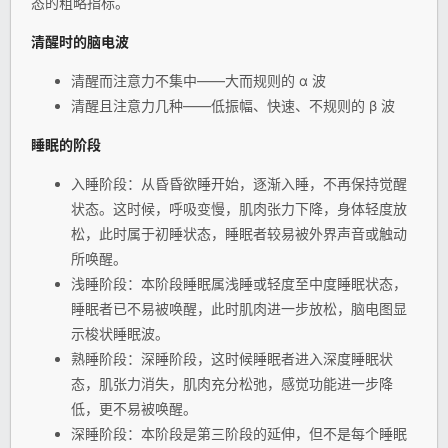
态的粗略指标。
清醒时的脑电波
清醒而注意力不集中——大而规则的 α 波
清醒且注意力几种——低振幅、快速、不规则的 β 波
睡眠的阶段
入睡阶段：从昏昏欲睡开始，逐渐入睡，不再保持觉醒
状态。这时候，呼吸变慢，肌肉张力下降，身体轻度放
松，此时属于初睡状态，睡眠者较易被外界声音或触动
所唤醒。
浅睡阶段：本阶段睡眠属浅睡或轻度至中度睡眠状态，
睡眠者已不易被唤醒，此时肌肉进一步放松，脑电图显
示梭状睡眠波。
熟睡阶段：深睡阶段，这时候睡眠者进入深度睡眠状
态，肌张力消失，肌肉充分松弛，感觉功能进一步降
低，更不易被唤醒。
深睡阶段：本阶段是第三阶段的延伸，但不是每个睡眠