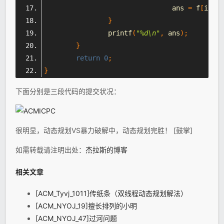
				ans 
=
 f
[
i
];
}
		printf
(
"%d\n"
,
 ans
);
}
return
0
;
}
下面分别是三段代码的提交状况：
很明显，动态规划VS暴力破解中，动态规划完胜！ [鼓掌]
如需转载请注明出处：
杰拉斯的博客
相关文章
[ACM_Tyvj_1011]传纸条（双线程动态规划解法）
[ACM_NYOJ_19]擅长排列的小明
[ACM_NYOJ_47]过河问题