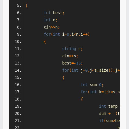
{
int
 best
;
int
 n
;
	cin
>>
n
;
for
(
int
 i
=
0
;
i
<
n
;
i
++)
{
string
 s
;
		cin
>>
s
;
		best
=-
13
;
for
(
int
 j
=
0
;
j
<
s
.
size
();
j
++)
{
int
 sum
=
0
;
for
(
int
 k
=
j
;
k
<
s
.
size
(
{
int
 temp 
=
 s
[
				sum 
+=
(
temp
-
if
(
sum
>
best
)
					best 