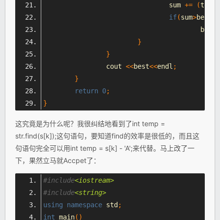
				sum 
+=
(
temp
-
if
(
sum
>
best
)
					best 
}
}
		cout 
<<
best
<<
endl
;
}
return
0
;
}
这究竟是为什么呢？我很纠结地看到了
int temp =
str.find(s[k]);这句语句，要知道find的效率是很低的，而且这
句语句完全可以用int temp = s[k] - 'A';来代替。马上改了一
下，果然立马就Accpet了：
#include
<iostream>
#include
<string>
using
namespace
 std
;
int
 main
()