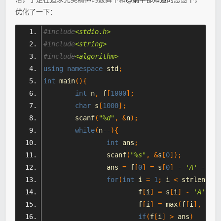
优化了一下：
#include
<stdio.h>
#include
<string>
#include
<algorithm>
using
namespace
 std
;
int
 main
(){
int
 n
,
 f
[
1000
];
char
 s
[
1000
];
	scanf
(
"%d"
,
&
n
);
while
(
n
--){
int
 ans
;
		scanf
(
"%s"
,
&
s
[
0
]);
		ans 
=
 f
[
0
]
=
 s
[
0
]
-
'A'
-
13
;
for
(
int
 i 
=
1
;
 i 
<
 strlen
(
s
);
			f
[
i
]
=
 s
[
i
]
-
'A'
-
1
			f
[
i
]
=
 max
(
f
[
i
],
 f
[
i 
if
(
f
[
i
]
>
 ans
)