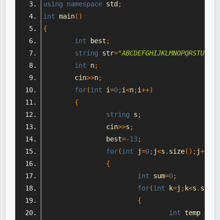
using
namespace
 std
;
int
 main
()
{
int
 best
;
string
 str
=
"ABCDEFGHIJKLMNOPQRSTUVWXY
int
 n
;
	cin
>>
n
;
for
(
int
 i
=
0
;
i
<
n
;
i
++)
{
string
 s
;
		cin
>>
s
;
		best
=-
13
;
for
(
int
 j
=
0
;
j
<
s
.
size
();
j
++)
{
int
 sum
=
0
;
for
(
int
 k
=
j
;
k
<
s
.
size
(
{
int
 temp 
=
 st