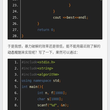
}
}
		cout 
<<
best
<<
endl
;
}
return
0
;
}
于是我想，暴力破解的效率还是很低，能不能用最近刚了解的
动态规划
来实现呢？写了一下，果然可以通过：
#include
<stdio.h>
#include
<string>
#include
<algorithm>
using
namespace
 std
;
int
 main
(){
int
 n
,
 f
[
1000
];
char
 s
[
1000
];
	scanf
(
"%d"
,
&
n
);