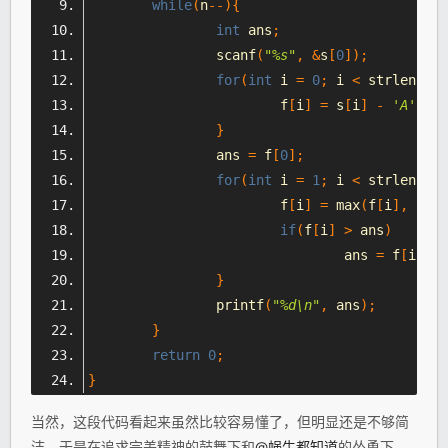
while
(
n
--){
int
 ans
;
		scanf
(
"%s"
,
&
s
[
0
]);
for
(
int
 i 
=
0
;
 i 
<
 strlen
(
s
);
			f
[
i
]
=
 s
[
i
]
-
'A'
-
1
}
		ans 
=
 f
[
0
];
for
(
int
 i 
=
1
;
 i 
<
 strlen
(
s
);
			f
[
i
]
=
 max
(
f
[
i
],
 f
[
i 
if
(
f
[
i
]
>
 ans
)
				ans 
=
 f
[
i
];
}
		printf
(
"%d\n"
,
 ans
);
}
return
0
;
}
当然，这段代码看起来虽然比较容易懂了，但明显还是不够简
洁，于是在追求完美精神的鼓舞下和
@蜗牛都知道
的怂恿下，