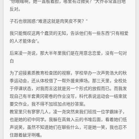
“你眼瞎啊，她一直板着脸，哪里有过微笑？”大乔非常直白地
反对。
子石也很困惑:“难道这就是肉笑皮不笑？”
我只能慨叹这两个蠢货的无知，告诉他们有一些东西“只有相爱
的人才能体会”。
后来凌一尧说，那大半年里我们是在用意念恋爱，没有一句对
白
为了迎接素质教育检查团的视察，学校举办一次声势浩大的秋
季运动会，还从体校借了一帮外援来捧场。那三天里，全校处
于停课状态，对我而言这就是另一个形式的放假而已。而我发
现自己有半套黄冈密卷的作业没写，科代表说运动会一结束就
要交作业，我不得不加班加点地抄答案。
教室里只有寥寥几人，凌一尧突然来我们班找一位学霸妹子，
也是她的初中同学。我躲在高耸入云的书堆后面，看着她们低
声说笑，虽然不知道她们在聊些什么，可是她一笑，我也忍不
住跟着龇牙咧嘴。