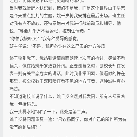
之色，仿佛我犯下比他们更龌龊的罪行。
当时我就清醒地认识到，错的不是我，而是这个世界由于早恋
是今天重点批判的主题，姚千岁将我安排在最后出场。班主任
对我有点不放心，还特意跑来对我进行战前动员和辅导，他
说：“等会儿千万不要紧张，控制住情绪。”
“你怕我被吓哭？”我有种受辱的感觉。
班主任说：“不是，我担心你在这么严肃的地方笑场
终于轮到我了，我站到话筒前面朗读上次写的检讨，尽量不看
镜头，像在给姚千岁致哀悼词。正要谢幕之时，副校长却在发
表一则有关早恋危害的讲话，此时我非常困窘，傻逼似的杵在
那里，被全校数千双眼睛在看不见的地方盯着，这种滋味真心
痛苦。
不知道副校长说了什么，姚千岁突然对我发问，所有人都看着
我，包括镜头。
我一头雾水地“啊”了一下，此处是第二声。
姚千岁将问题重复一遍：“吕钦扬同学，你对自己的所作所为有
没有感到后悔？”