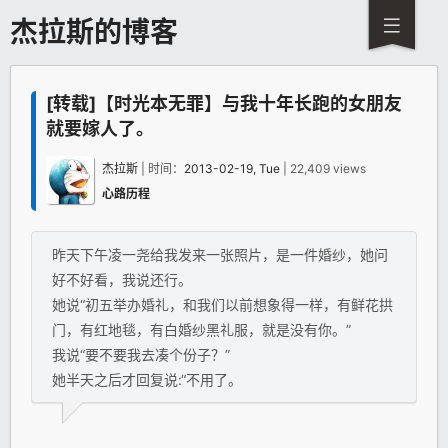
杰拉斯的博客
[转载]【时光本无罪】与我十年长跑的女朋友
就要嫁人了。
杰拉斯
| 时间：
2013-02-19, Tue
| 22,409 views
心路历程
昨天下午凌一尧给我发来一张照片，是一件婚纱，她问
好不好看，我说还行。
她说“初五举办婚礼，和我们以前想象得一样，有鲜花拱
门，有红地毯，有白婚纱黑礼服，就是没有你。”
我说“要不要我去凑个份子？”
她半天之后才回复说:“不用了。