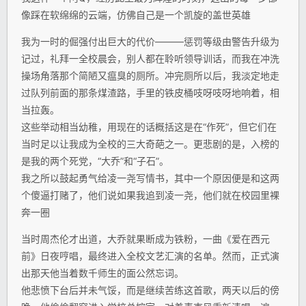
像踩在软绵绵的云端，仿佛自己是一个凯旋的盖世英雄
我为一时的倔强付出巨大的代价———惩罚等级由警告升级为
记过，礼拜一全校晨会，别人都在聆听领导训话，而我在冲洗
操场角落那个简陋又瘟臭的厕所。冲完厕所以后，我淡定地走
过队列前面的那条煤渣路，手里的铁皮桶吱呀吱呀地响着，相
当拉轰。
这些举动相当幼稚，用现在的话概括这是在“作死”，但它们在
当时足以让我成为全校的三大奇葩之一。更悲剧的是，入榜的
是我的两个死党，“大乔”和“子石”。
我之所以鼓起勇气给凌一尧写情书，其中一个原因便是和这两
个傻逼打赌了，他们说如果我追到凌一尧，他们就在校园里裸
奔一圈
当时周杰伦才出道，大乔就果断成为铁粉，一曲《爱在西元
前》日夜哼唱，最终进入全校文艺汇演的名单。然而，正式演
出那天他当着数千师生的面公然忘词。
他悲愤下台后并未气馁，而是继续苦练这首歌，两天以后的傍