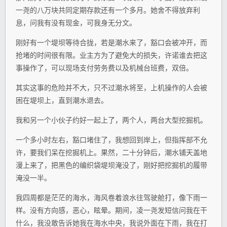
一尧的八万块共同定期存款还有一个多月。她舍不得放弃利
息，问我有没有现金，可我身无分文。
刚好有一个堤坝等待合拢，若是潮水来了，豁口会被冲开，而
抢堵的时间很有限。业主方为了避免大的损失，许诺谁去把这
事操作了，可以现场支付劳务费以及机械台班费，双倍。
其实这事的危险并不大，只不过潮水将至，上机操作的人会被
困在堤坝上，直到潮水退去。
我和另一个小伙子约好一起上了，两个人，两台大型挖掘机。
一个多小时左右，豁口堵住了，我想回到岸上，但指挥部不允
许，要我们呆在挖掘机上。果然，二十分钟后，潮水铺天盖地
漫上来了，把黑色的编织袋堤坝淹没了，刚好把挖掘机的履带
淹没一半。
我四周都是茫茫的海水，海风卷着浪水往驾驶舱打，像下雨一
样。没有方向感，恶心，眩晕。期间，凌一尧发短信问我在干
什么，我没敢告诉她我在海水中央，我说外面在下雨，我在打