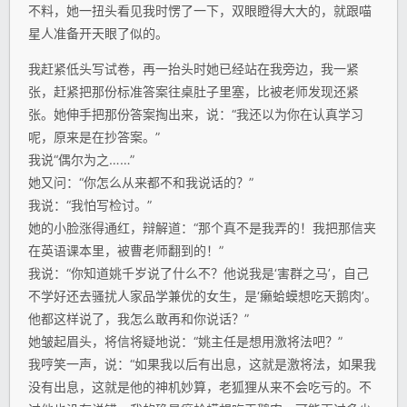
不料，她一扭头看见我时愣了一下，双眼瞪得大大的，就跟喵
星人准备开天眼了似的。
我赶紧低头写试卷，再一抬头时她已经站在我旁边，我一紧
张，赶紧把那份标准答案往桌肚子里塞，比被老师发现还紧
张。她伸手把那份答案掏出来，说：“我还以为你在认真学习
呢，原来是在抄答案。”
我说“偶尔为之……”
她又问：“你怎么从来都不和我说话的？”
我说：“我怕写检讨。”
她的小脸涨得通红，辩解道：“那个真不是我弄的！我把那信夹
在英语课本里，被曹老师翻到的！”
我说：“你知道姚千岁说了什么不？他说我是‘害群之马’，自己
不学好还去骚扰人家品学兼优的女生，是‘癞蛤蟆想吃天鹅肉’。
他都这样说了，我怎么敢再和你说话？”
她皱起眉头，将信将疑地说：“姚主任是想用激将法吧？”
我哼笑一声，说：“如果我以后有出息，这就是激将法，如果我
没有出息，这就是他的神机妙算，老狐狸从来不会吃亏的。不