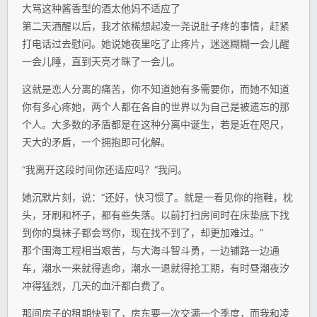
大骂这种酱香型的酒太他妈不适应了
第二天酒醒以后，我才依稀想起凌一尧说肚子疼的事情，赶紧
打电话过去慰问。她说她夜里吃了止疼片，迷迷糊糊一会儿醒
一会儿睡，直到天亮才眯了一会儿。
这就是恋人分离的痛苦，你不知道她有多需要你，而她不知道
你有多心疼她，两个人都在各自的世界以为自己是被遗忘的那
个人。大多数的矛盾都是在这种分离中诞生，若是近在咫尺，
天大的矛盾，一个拥抱即可化解。
“我离开这段时间你还适应吗？”我问。
她沉默片刻，说：“还好，快习惯了。就是一看见你的拖鞋，枕
头，牙刷和杯子，都有些失落。以前打扫房间时在床垫底下找
到你的臭袜子都会骂你，现在找不到了，却更加难过。”
那个围海工程相当艰苦，与大海斗智斗勇，一边铺路一边通
车，潮水一来就得逃命，潮水一退就得抢工期，有时昼潮夜汐
冲得猛烈，几天的血汗都白费了。
那间房子的租期快到了，房东要一次交满一个季度，而我和凌