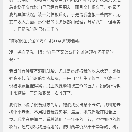
后她终于交代说自己已经有男朋友，而且交往很久了。她家问
我的具体状况，凌一尧怕被反对，于是给我虚报一些内容，尤
其在收入方面，她说我的职务是部门经理，月薪八千，但事实
上，但是我当时只有三千五。
“你家很在乎这个吗？”我非常脑残地问。
凌一尧白了我一眼：“在乎了又怎么样？难道现在还不是时
候？”
我当时有种尊严遭到践踏，尤其是她虚报我的收入状况，觉得
她瞧不起我当时的经济状况，于是自个儿生了闷气。但凌一尧
也被她家里催得紧，加上做课题和找工作的压力，她的心情也
非常糟糕，于是和我第一次吵开了。
我们彼此说了很伤对方的话，她说我没出息不长进，我叫她去
找个小老板，不用跟着我受穷罪。最后，她气得躲在阳台上
哭。我坐在房间里，看着她用了一年多的旧包，空空如也的梳
妆台，还有那只我送给她的，使用两年仍然干干净净的手机，