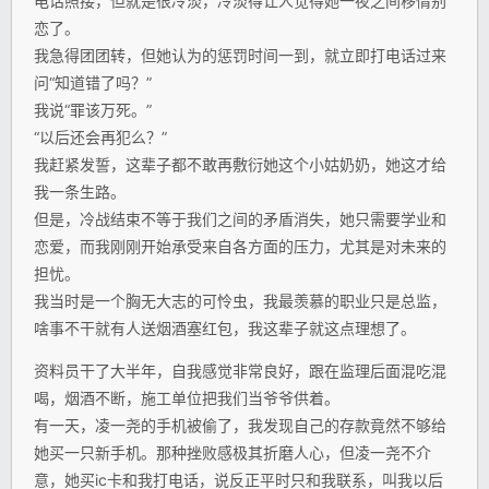
电话照接，但就是很冷淡，冷淡得让人觉得她一夜之间移情别
恋了。
我急得团团转，但她认为的惩罚时间一到，就立即打电话过来
问“知道错了吗？”
我说“罪该万死。”
“以后还会再犯么？”
我赶紧发誓，这辈子都不敢再敷衍她这个小姑奶奶，她这才给
我一条生路。
但是，冷战结束不等于我们之间的矛盾消失，她只需要学业和
恋爱，而我刚刚开始承受来自各方面的压力，尤其是对未来的
担忧。
我当时是一个胸无大志的可怜虫，我最羡慕的职业只是总监，
啥事不干就有人送烟酒塞红包，我这辈子就这点理想了。
资料员干了大半年，自我感觉非常良好，跟在监理后面混吃混
喝，烟酒不断，施工单位把我们当爷爷供着。
有一天，凌一尧的手机被偷了，我发现自己的存款竟然不够给
她买一只新手机。那种挫败感极其折磨人心，但凌一尧不介
意，她买ic卡和我打电话，说反正平时只和我联系，叫我以后