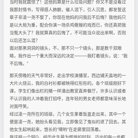
当时我就震惊了！这他妈算是什么垃圾问题？你又不是没看过
我那封情书，写得感人肺腑，催人泪下，引人沉思，都发誓这
辈子非凌一尧不娶了，你现在他妈的问我后不后悔？我他妈只
是以大局为重，配合你演一场杀鸡儆猴的戏而已，你还真把我
当冤大头了？我就算真的后悔了，不可能当众说出来啊，否则
以后还怎么混？
面对那黑洞洞的镜头，不，那不只一个镜头，那是数千双眼
睛，我作出一个重大而深远的决定———我盯着镜头，说：“我
不后悔。”
那天傍晚的天气非常好，走出学校演播室，西边铺天盖地的一
大片火烧云，我的白衬衫都被映得红彤彤的。各个班级刚好下
课，学生们像出栏的猪一样涌出教室直奔餐厅，许多认识或者
不认识我的人冲着我打招呼，连年轻的男女老师都意味深长地
对我哼笑。
经过凌一尧所在的班级，几个女生拿着饭盒走出来，其中一个
便是凌一尧，她抬头看见我，立即像见了鬼似的退了回去。其
他女生起哄起来，悠长的“噢哟”在走廊里回荡着。
我这样一个阿Q，经历此生最为辉煌的时刻，迈出的每一步都