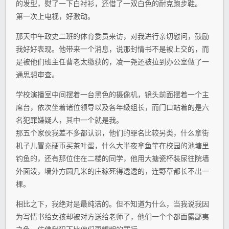
的发型，熨了一下白衬衫，还借了一双白色的耐克跑步鞋。
第一次上电视，好激动。
那天中午政史二班的体育委员来访，对我进行亲切慰问，鼓励
我好好表现。他带来一个消息，说那封情书不是被上交的，而
是被他们班主任曹老太缴获的，凌一尧还被拉到办公室做了一
通思想审查。
学校演播室中间摆着一台黑色的摄像机，镜头前面摆着一个主
席台，依次坐着诸位领导以及各年级组长，而门口站着的是六
名犯罪嫌疑人，其中一个就是我。
那五个家伙我差不多都认识，他们的罪名比较另类，什么拿街
机子儿冒充硬币买茶叶蛋，什么大半夜拿鱼竿在校园的池塘里
钓鱼的，还有那位住在二楼的同学，他用大搪瓷杯装尿往院墙
外面泼，墙外方圆几米的庄稼死得透透的，连野草都长不出一
棵。
相比之下，我绝对是最纯洁的。但不知道为什么，当我说我因
为写情书给女孩却被对方送给老师了，他们一个个都面露鄙夷