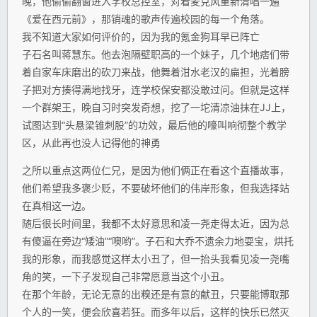
晚，他偷偷翻窗进入学校总控室，对着麦克风重新清唱一遍
《爱在西元前》，那销魂的歌声传遍校园的每一个角落。
我不知道大家如何评价的，因为我的氪金狗耳早已阵亡
子石名叫蒋慧东。他去泡隔壁职高的一个妹子，几个地痞们带
着自家车床磨出的砍刀来战，他舞着泔水老汉的扁担，光着膀
子把对方揍得满地找牙，连学校保安都没敢过问。但就是这样
一个群架王，晚自习时突发奇想，挖了一坨清凉油抹在JJ上，
试图达到“头悬梁锥刺股”的功效，最后他的嚎叫响彻整个教学
区，从此再也没人记得他的神勇
之所以重点这两位仁兄，是因为他们俩正在看这个直播故事，
他们希望我多褒少贬，不要破坏他们的伟岸形象，但我选择站
在真相这一边。
随后很长时间里，我都不太好意思和凌一尧走得太近，因为总
有傻逼在旁边“矮油”“噢哟”。子石和大乔不遗余力地耍宝，烘托
我的形象，而我感觉这样太小丑了，但一抬头我看见凌一尧嘴
角的笑，一下子发现自己非常愿意当这个小丑。
在那个年龄，无论无意的出糗还是有意的献丑，只要能博取那
个人的一笑，便会欣喜若狂。而多年以后，这样的快乐已然灭