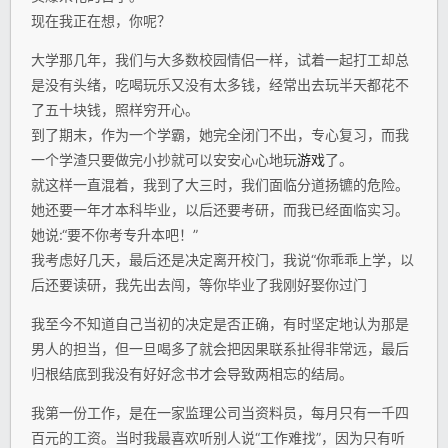
现在我正在想，你呢？
大学那几年，我们与大多数校园情侣一样，试着一起打工却总
是没有头绪，吃喝玩乐又没有太多钱，经常出去玩半天都花不
了五十块钱，照样穷开心。
到了期末，作为一个学霸，她完全闭门不出，专心复习，而我
一个学渣只要做完小抄就可以安安心心地玩
游戏
了。
就这样一直混着，我到了大三时，我们面临分道扬镳的危险。
她还要一年才本科毕业，以后还要考研，而我已经面临实习。
她说:“要不你考专升本吧！”
我考虑好几天，最后还是决定离开校门，我说“你乖乖上学，以
后还要读研，我先出去闯，等你毕业了我刚好娶你过门
我至今不知道自己当初的决定是否正确，有时坚定地认为那是
男人的担当，但一旦喝多了就会把因果联系扯得非常远，最后
归根结底到我没有好好念书才会导致两相忘的结局。
我第一份工作，是在一家监理公司当资料员，每月只有一千四
百元的工资。当时我最喜欢听别人说“工作难找”，因为只有听