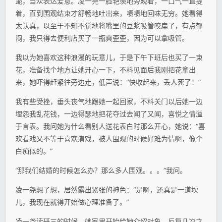
跪，当众表达爱意。凌一尧一脸艳羡地旁观着，一口气一直提
着，直到围观结束才舒畅地吐出来，啧啧地回味无穷。她看得
太认真，以至于不知不觉地将嘴里的豆浆吸管咬扁了，有点郁
闷，我只得去便利店买了一瓶爽歪歪，因为可以拿吸管。
我以为她喜欢这种浪漫的玩意儿，于是下午下班后也买了一束
花，准备找个地方让她开心一下，不料见面后我刚把花拿出
来，她吓得赶紧往旁边走，低声说：“快收起来，丢人死了！”
我有些受挫，垂头丧气地跟她一起回家，不料关门以后她一边
埋怨我乱花钱，一边得瑟地把花夺过去闻了又闻，喜悦之情溢
于言表。我问她为什么看别人送花表白时那么开心，她说：“喜
欢看戏又不等于喜欢演戏，被人围观的时候好难为情啊，像个
白痴似的。”
“那我们结婚的时候怎么办？那么多人围观。。。”我问。
凌一尧想了想，居然露出紧张的神色：“是啊，还真是一道坎
儿，我现在就得开始做心理准备了。”
凌一尧读研三的时候，她家里开始给她介绍对象，反复几次之