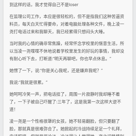
到这样的话，我才觉得自己不是loser
在监理公司工作，本应是很轻松的，但不是指我们这种苦逼资
料员，每天白天忙得要命，对着电脑处理各种文件，晚上凌一
尧打电话过来和我聊天，我已经累得只想闷头大睡。
当时我的心情的确非常焦躁，经常怀念学校里的惬意生活，所
以当凌一尧喋喋不休地说着学校里发生的好玩的事情，我却没
有耐心听下去，打断道:“明天再聊吧，你也早点休息。”
她愣了一下，说:“你是关心我呢，还是嫌弃我呢？”
我说:“我就是很累。”
她呵呵冷笑一声，把电话挂了，周围一片寂静时我却睡不着
了，一下子被自己吓醒了:三年了，这是我第一次这样大逆不
道！
凌一尧是一个性格很犟的女孩，她不轻易翻脸，但只要翻了
脸，那就真是很难弥合了。她掀起的冷战持续足足一个礼拜，