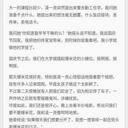
大一的课程比较少，凌一尧突然提出来要去勤工俭学，我问她
准备干点什么，她提出来的想法毫无
创意
，什么饭店接待，发
传单，卖电话卡。
我问她“你知道我爷爷干嘛的么？”她摇头说不知道。我说国庆
节回家，我把他的传家宝带来，到时候你就看着吧，我小学就
做他的学徒了。
国庆节之后，我们在大学城摆起爆米花的小摊位，摇啊摇，摇
啊摇，
那天爆米花很好卖，特别是凌一尧心惊胆战地摇着那个摇把，
就有许多人过来围观，毕竟女孩子做这个太新鲜了。
不过第二天傍晚就有人把我们赶走了，因为附近停了车子，一
声炸响之后就有警报器鬼叫，涉嫌扰民。
尽管如此，我们还是很开心，晚上去看半价电影，柜台问我们
要不要爆米花，我和凌一尧傻呵呵地笑。
她曾经说:“如果哪天我们想要分开了，就想一想曾经一起在街头
卖爆米花的日子。”