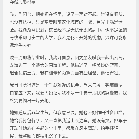
突然心酸得疼。
我走到阳台，把她拥在怀里，说了一声对不起。她没有顺从，
也没有抗拒，只是望着眼前这个城市的一隅，目光里满是迷
茫。我渐渐意识到，这已经不是无忧无虑的高中，也不是温饱
与快乐即可安生的大学，我若是化不开她的忧虑，兴许可能永
远地失去她
凌一尧即将毕业时，我离开南京，因为朋友喊我一起出去闯，
去海边干一个很大的围海工程。他描述了一幅美妙的蓝图，一
起合伙搞土方，我在测量和预算方面有些经验，他信得过。
我当时觉得这是一个千载难逢的机会，尚未与凌一尧商量便一
口答应下来，我要向她证明我不是一个安于现状的窝囊废，我
终究要闯出一片天地。
她知道以后非常生气，但我意已决，她也不好作出过多阻拦。
她给我打包行李，又一直把我送上长途车，她没有哭，但车子
开动时她站在卷起的尘土里，额发在风中飘动，抬手轻轻一
挥，我整颗心都猛地沉了下去。