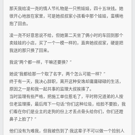
那天我给凌一尧的情人节礼物是一只熊娃娃，四十五块钱。她
很开心地放在家里，可是她叔叔家小孩看中那个娃娃，蛮横地
抱了回去。
凌一尧不好意思说不给，但她第二天坐了俩小时的车回到那个
卖娃娃的小店，买了一个一模一样的，直奔她叔叔家，硬是把
我送的那只换了回来。
我说“两个都一样，干嘛还要换？”
她说“我都给那一个取了名字，两个怎么可能一样？”
终于有一天，我决心辞职，离开这种安逸却庸庸碌碌的生活，
原因之一是和我一起共事的监理大叔挨揍了。
当时监理有些严格，把施工单位惹毛了，平时称兄道弟的人按
住老监理揍，最后甩下一句话:“你们这种垃圾，给脸不要脸，我
们看在你们是业主的走狗的份上才丢点骨头给你们，你们还蹬
鼻子上脸了？”
他们没有为难我，但我被伤到了:我这辈子不可以做一个捡别人