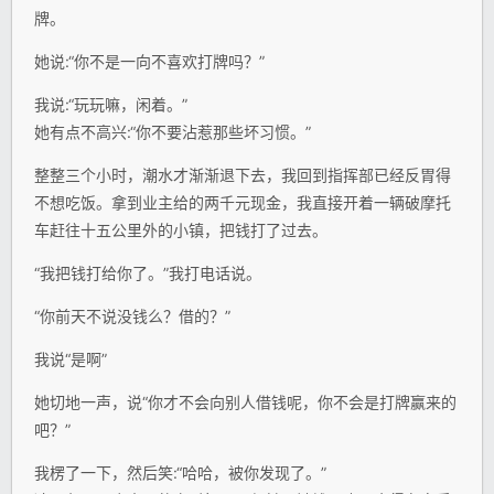
牌。
她说:“你不是一向不喜欢打牌吗？”
我说:“玩玩嘛，闲着。”
她有点不高兴:“你不要沾惹那些坏习惯。”
整整三个小时，潮水才渐渐退下去，我回到指挥部已经反胃得
不想吃饭。拿到业主给的两千元现金，我直接开着一辆破摩托
车赶往十五公里外的小镇，把钱打了过去。
“我把钱打给你了。”我打电话说。
“你前天不说没钱么？借的？”
我说“是啊”
她切地一声，说“你才不会向别人借钱呢，你不会是打牌赢来的
吧？”
我楞了一下，然后笑:“哈哈，被你发现了。”