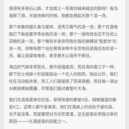
我得有多铁石心肠，才会踏上一条离你越来越远的路呀？每当
我醉了酒，天旋地晕的时候，我都会想起无数个凌一尧。
那个穿着校服扎着马尾辫，清秀又稚气的凌一尧；那个在昏暗
路灯下偷偷塞字条给我的凌一尧；那个一接吻就会忍不住闭上
双眼的凌一尧；那个睡到半夜突然抱住我的胳膊说“我爱你”的
凌一尧。但唯有那个站在黄昏余晖中无奈地目送我远去的凌一
尧，最让我寝食难安，甚至哪天让我死不瞑目。
海边的气候非常恶劣，紫外线强度高，而且海风像刀子一样，
脚下的土地踩十秒就能踩出一个吃人的陷阱。除此以外，我们
住在活动板房里，而工人们直接搭了简易窝棚，而且每一滴淡
水都是稀缺
资源
，尽管我们面对着整片大海。
我们先请承建单位吃饭，穿得体面的都是X总，稍微邋遢的都
是X工。这帮人都不是善类，他们在酒桌上的目标不是吃饭，
也不是谈事，而是要把对方往死里灌，这也是朋友带我过来的
原因———扛酒是我的技能之一。