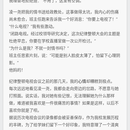
我理智地拒绝道：“不用了，这里有空调。”
凌一尧把我的情书送给政教处，这事做得太坑，我内心的伤痛
尚未愈合，班主任跑来告诉我一个好消息：“你要上电视了！”
“什么电视？”我有些激动。
“闭路电视。经过校领导研究决定，这次纪律整顿大会的主题是
杜绝早恋，你要在学校直播室做一次公开检讨。”
“为什么是我？不就一封情书吗？”
班主任思索片刻，说：“可能是别人脸皮太薄了，怕留下心理阴
影。”
他妈的！
纪律整顿电视会议之前的那几天，我的
心情
却糟糕到极点。
每次远远地看见凌一尧，我都会走向旁边的岔路，不愿意与她
打照面。说实话，我对她有些记恨，无法理解她为什么那样
做，难道被我喜欢是一件很痛苦的事情？如果是这样，以后不
喜欢你就是了呗。
据说历次电视会议的录像都会被妥善保存，作为我校发展历程
的丰碑，为了给学妹们留下一个好印象，我特意理了一个清爽