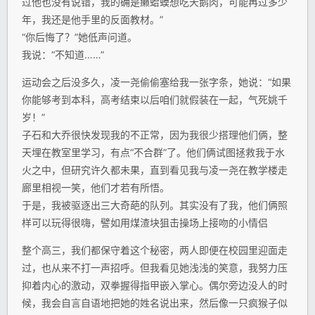
过他也没有说错，我的确是癞蛤蟆想吃天鹅肉，可能再过多少
年，我还是他手里的反面教材。”
“你后悔了？”她低声问道。
我说：“不知道……”
运动会之后没多久，凌一尧偷偷塞给我一张字条，她说：“如果
你能够考到本科，高考结束以后咱们就假装在一起，气死姚千
岁！”
子石和大乔很快发现我的不正常，因为我很少搭理他们俩，整
天埋在教室里学习，有点“不合群”了。他们俩试图拯救我于水
火之中，但研究许久都未果，直到看见我与凌一尧在教学楼走
廊里相视一笑，他们才若有所悟。
于是，我被驱逐出三大奇葩的队列。其实没有了我，他们俩照
样可以玩得很嗨，譬如用煤渣块狙击操场上接吻的小情侣
整个高三，我们都保守着这个秘密，两人即便在校园里迎面走
过，也从来不打一声招呼。但我看见她浅浅的笑意，我努力压
抑着内心的激动，双拳握得指甲嵌入掌心。偶尔旁边没人的时
候，我会自言自语地把她的姓名说出来，然后像一只疯猴子似