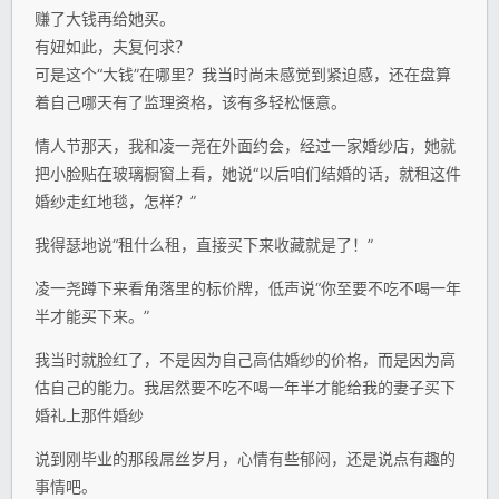
赚了大钱再给她买。
有妞如此，夫复何求？
可是这个“大钱”在哪里？我当时尚未感觉到紧迫感，还在盘算
着自己哪天有了监理资格，该有多轻松惬意。
情人节那天，我和凌一尧在外面约会，经过一家婚纱店，她就
把小脸贴在玻璃橱窗上看，她说“以后咱们结婚的话，就租这件
婚纱走红地毯，怎样？”
我得瑟地说“租什么租，直接买下来收藏就是了！”
凌一尧蹲下来看角落里的标价牌，低声说“你至要不吃不喝一年
半才能买下来。”
我当时就脸红了，不是因为自己高估婚纱的价格，而是因为高
估自己的能力。我居然要不吃不喝一年半才能给我的妻子买下
婚礼上那件婚纱
说到刚毕业的那段屌丝岁月，心情有些郁闷，还是说点有趣的
事情吧。