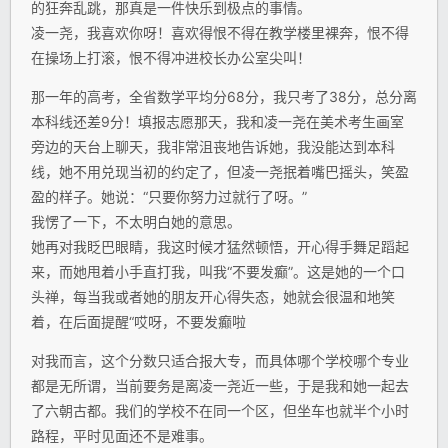
的狂奔乱跳，那真是一件快乐到极点的事情。
凌一尧，我喜欢你呀！喜欢得恨不得在教学楼里裸奔，恨不得
在操场上打滚，恨不得冲进校长办公室尖叫！
那一年的高考，全省数学平均分68分，我只考了38分，总分离
本科线还差9分！填报志愿那天，我和凌一尧在美术考生画室
旁边的天台上聊天，我非常沮丧地告诉她，我没能达到本科
线，她不用兑现当初的约定了，但凌一尧抿着嘴巴摇头，笑盈
盈的样子。她说：“只要你努力过就行了呀。”
我愣了一下，不太明白她的意思。
她再对我眨巴眼睛，我这时候才猛然顿悟，开心得手舞足蹈起
来，而她甩着小手直打我，叫我“不要发癫”。这是她的一个口
头禅，每当我或者她的朋友开心得失态，她就会很温和地笑
着，在后面提醒“哎呀，不要发癫啦
对我而言，这个分数只适合报大专，而具体哪个学校哪个专业
都是无所谓，当前要务是离凌一尧近一些，于是我和她一起去
了六朝古都。我们的学校不在同一个区，但坐车也就半个小时
路程，平时见面还不是难事。