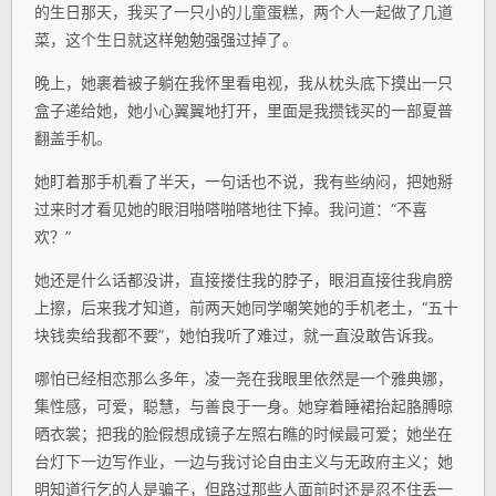
的生日那天，我买了一只小的儿童蛋糕，两个人一起做了几道
菜，这个生日就这样勉勉强强过掉了。
晚上，她裹着被子躺在我怀里看电视，我从枕头底下摸出一只
盒子递给她，她小心翼翼地打开，里面是我攒钱买的一部夏普
翻盖手机。
她盯着那手机看了半天，一句话也不说，我有些纳闷，把她掰
过来时才看见她的眼泪啪嗒啪嗒地往下掉。我问道：“不喜
欢？”
她还是什么话都没讲，直接搂住我的脖子，眼泪直接往我肩膀
上擦，后来我才知道，前两天她同学嘲笑她的手机老土，“五十
块钱卖给我都不要”，她怕我听了难过，就一直没敢告诉我。
哪怕已经相恋那么多年，凌一尧在我眼里依然是一个雅典娜，
集性感，可爱，聪慧，与善良于一身。她穿着睡裙抬起胳膊晾
晒衣裳；把我的脸假想成镜子左照右瞧的时候最可爱；她坐在
台灯下一边写作业，一边与我讨论自由主义与无政府主义；她
明知道行乞的人是骗子，但路过那些人面前时还是忍不住丢一