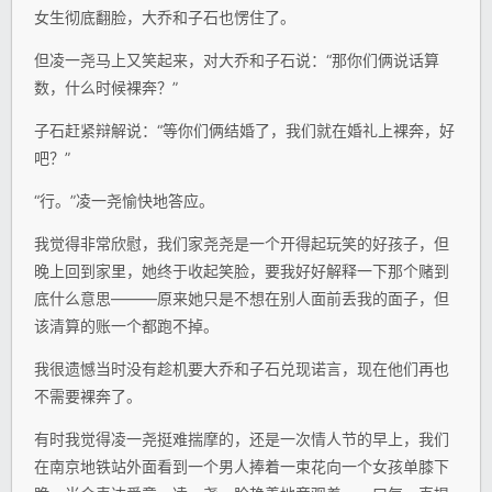
女生彻底翻脸，大乔和子石也愣住了。
但凌一尧马上又笑起来，对大乔和子石说：“那你们俩说话算
数，什么时候裸奔？”
子石赶紧辩解说：“等你们俩结婚了，我们就在婚礼上裸奔，好
吧？”
“行。”凌一尧愉快地答应。
我觉得非常欣慰，我们家尧尧是一个开得起玩笑的好孩子，但
晚上回到家里，她终于收起笑脸，要我好好解释一下那个赌到
底什么意思———原来她只是不想在别人面前丢我的面子，但
该清算的账一个都跑不掉。
我很遗憾当时没有趁机要大乔和子石兑现诺言，现在他们再也
不需要裸奔了。
有时我觉得凌一尧挺难揣摩的，还是一次情人节的早上，我们
在南京地铁站外面看到一个男人捧着一束花向一个女孩单膝下