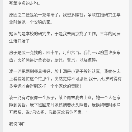
残羹冷炙的走狗。
原因之二便是凌一尧考研了，我想多赚钱，争取在她研究生毕
业时给她一个安稳的家。
她读的是本校的研究生，于是我去南京找了工作，三年的同居
生活开始了
房子是凌一尧找的，四十平，月租六百。我们一起购置许多东
西，比如简易折叠衣橱，厨具，餐具，以及被褥。
凌一尧把两副餐具摆好，脸上满是小妻子般的认真，我躺在床
上看着她忙这个忙那个，突然觉得不可思议:我十六七岁时得有
多幸运才会得到这样一个小家伙的青睐！
凌一尧有时很像一个孩子，某个周末我去上班，她一个人在家
睡到黄昏。我下班回来时她还抱着枕头睡着，我换拖鞋时她睁
开眼睛，说:“吕钦扬，我最喜欢看你回家。”
我说“噢”