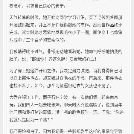
枚硬币，以求自己良心的安宁。
天气转凉的时候，她开始向同学学习针织，买了毛线照着图册
开始鼓捣起来，并且不允许我偷窥她的杰作。然而当
作品
终于
完成，试穿时她才悲催地发现毛衣小了一圈，即使穿上也像猪
八戒中了三个菩萨的套索似的。
我被勒得喘不过气，非常无助地看着她，她却气呼呼地拍我的
肚子，说：“都怪你！养这么胖！浪费我的心血！”
为了穿上她这件开山之作，我决定努力减肥，当我觉得自己可
以穿上那件毛衣，却又错过穿毛衣的季节。再后来，那件毛衣
也找不着了，如今，那个为傻逼织毛衣的女孩也不见了。
大乔在镇江工作，而子石在宁波，有一次他们俩一起来南京
玩，我们四人一起去吃傣妹。聊天时大乔说漏嘴了，说到当年
他们俩和我打赌的事情，凌一尧的脸色顿时一沉，问我：“你追
我就只是因为一个赌？”
我吓得脸都白了，因为我记得一些影视剧里这样的事情会导致