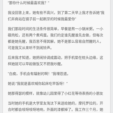
“那你什么时候最喜欢我？”
我没回答上来，她有些不高兴，到了第二天早上我才告诉她“我
们并肩站在镜子前一起刷牙的时候我最爱你”
我们那段时间的生活条件很简单，早餐是熬一小锅米粥，一小
碟肉松，还有两个煮鸡蛋。我们约定谁先醒谁先去做，但每次
都是她先醒，我百思不得其解，她不是那么容易自然醒的人，
可是我又从来听不到闹铃声。
后来我才知道，她把闹铃调成震动，把手机垫在枕头边缘，这
样她就可以早起做饭又不把我吵醒。
“白痴，手机会有辐射的啊！”我埋怨道。
她说:“我就是喜欢喊你起床吃早饭呀！”
她那得瑟的模样，就像幼儿园里得了小红花等待表扬的小朋友
当时她的手机是大学室友淘汰下来送给她的，摩托罗拉的，开
合时都会吱呀吱呀地响，外面的漆都掉了。我工作三个月，她