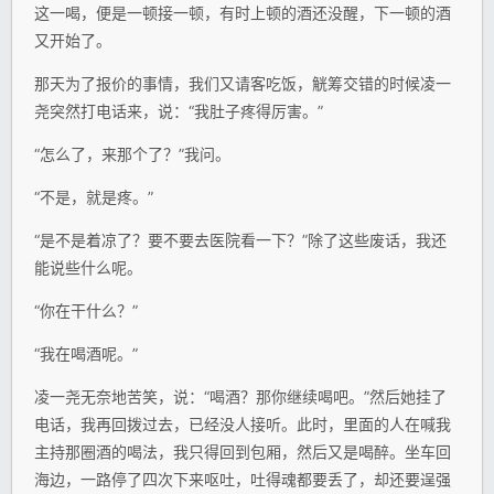
这一喝，便是一顿接一顿，有时上顿的酒还没醒，下一顿的酒
又开始了。
那天为了报价的事情，我们又请客吃饭，觥筹交错的时候凌一
尧突然打电话来，说：“我肚子疼得厉害。”
“怎么了，来那个了？”我问。
“不是，就是疼。”
“是不是着凉了？要不要去医院看一下？”除了这些废话，我还
能说些什么呢。
“你在干什么？”
“我在喝酒呢。”
凌一尧无奈地苦笑，说：“喝酒？那你继续喝吧。”然后她挂了
电话，我再回拨过去，已经没人接听。此时，里面的人在喊我
主持那圈酒的喝法，我只得回到包厢，然后又是喝醉。坐车回
海边，一路停了四次下来呕吐，吐得魂都要丢了，却还要逞强