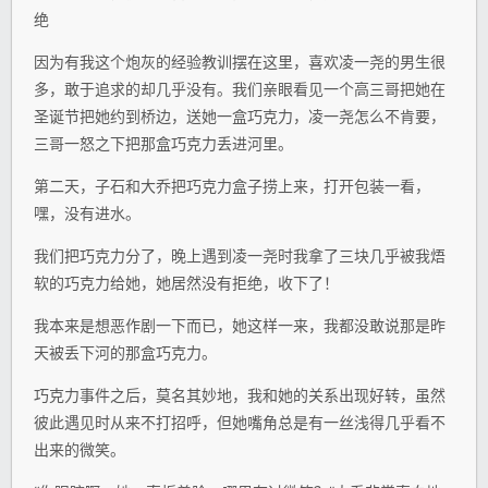
绝
因为有我这个炮灰的经验教训摆在这里，喜欢凌一尧的男生很
多，敢于追求的却几乎没有。我们亲眼看见一个高三哥把她在
圣诞节把她约到桥边，送她一盒巧克力，凌一尧怎么不肯要，
三哥一怒之下把那盒巧克力丢进河里。
第二天，子石和大乔把巧克力盒子捞上来，打开包装一看，
嘿，没有进水。
我们把巧克力分了，晚上遇到凌一尧时我拿了三块几乎被我焐
软的巧克力给她，她居然没有拒绝，收下了！
我本来是想恶作剧一下而已，她这样一来，我都没敢说那是昨
天被丢下河的那盒巧克力。
巧克力事件之后，莫名其妙地，我和她的关系出现好转，虽然
彼此遇见时从来不打招呼，但她嘴角总是有一丝浅得几乎看不
出来的微笑。