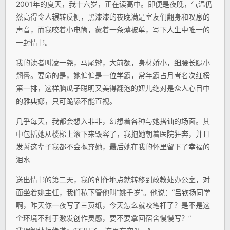
2001年的夏天，我十六岁，正在读高中。即便是夜晚，气温仍
然高得令人辗转反侧，黑漆漆的夜晚满是室友们翻身和叹息的
声音，而我咬着小电筒，蒙着一条薄被单，写下
人生
中唯一的
一封情书。
我的读者叫凌一尧，马尾辫，大前额，身材娇小，细腰长腿小
翘臀。要命的是，她偏偏是一位学霸，常年霸占月考名次红榜
第一排，这样脑瓜子聪明又美得翻泡的妞儿绝对是众人心目中
的雅典娜，只可跪舔不能直视。
几乎每天，我都会想入非非，幻想着各种与她搭讪的场面。其
中包括她从楼梯上滚下来毁容了，我抱她朝着医院狂奔，并且
发誓这辈子我都不会抛弃她，最后她在我的怀里留下了幸福的
泪水
送出情书的第二天，我的创作地点就转移到政教处办公室，对
面坐着姚主任，我们私下管他叫“姚千岁”。他说：“吕钦扬同学
啊，昨天你一夜写了三页纸，今天怎么就咬笔杆了？是不是这
个环境不利于激发创作灵感，要不要拿回宿舍慢慢写？”