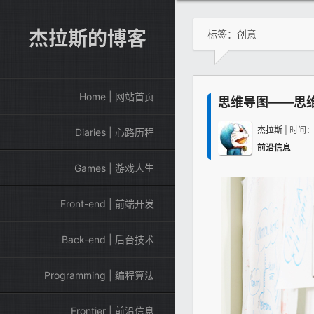
杰拉斯的博客
标签：创意
Home | 网站首页
思维导图——思
杰拉斯
| 时间
Diaries | 心路历程
前沿信息
Games | 游戏人生
Front-end | 前端开发
Back-end | 后台技术
Programming | 编程算法
Frontier | 前沿信息