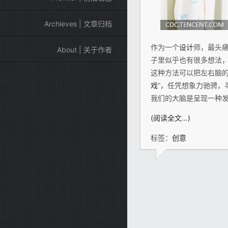
Archieves | 文章归档
作为一个
设计
师，最头
About | 关于作者
子里似乎也有很多想法
这种方法可以把左右脑
戏
”，任凭想象力驰骋，
我们的大脑是呈现一种
(阅读全文…)
标签：
创意