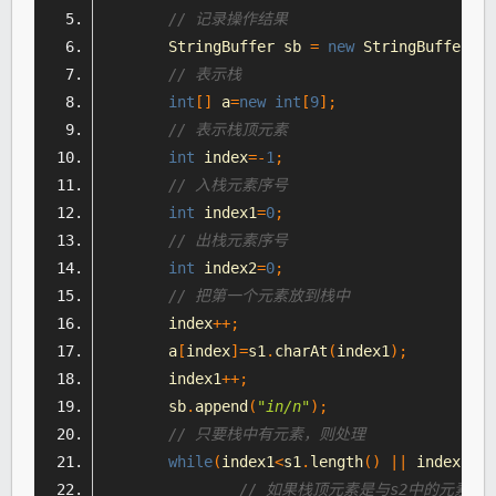
// 记录操作结果
StringBuffer
 sb 
=
new
StringBuffer
();
// 表示栈
int
[]
 a
=
new
int
[
9
];
// 表示栈顶元素
int
 index
=-
1
;
// 入栈元素序号
int
 index1
=
0
;
// 出栈元素序号
int
 index2
=
0
;
// 把第一个元素放到栈中
	index
++;
	a
[
index
]=
s1
.
charAt
(
index1
);
	index1
++;
	sb
.
append
(
"in/n"
);
// 只要栈中有元素，则处理
while
(
index1
<
s1
.
length
()
||
 index2
<
s2
// 如果栈顶元素是与s2中的元素一