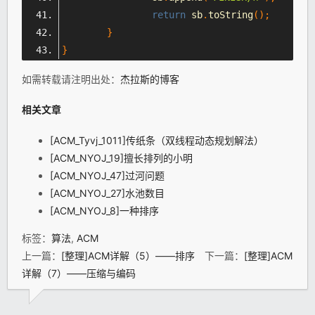
return
 sb
.
toString
();
}
}
如需转载请注明出处：
杰拉斯的博客
相关文章
[ACM_Tyvj_1011]传纸条（双线程动态规划解法）
[ACM_NYOJ_19]擅长排列的小明
[ACM_NYOJ_47]过河问题
[ACM_NYOJ_27]水池数目
[ACM_NYOJ_8]一种排序
标签：
算法
,
ACM
上一篇：
[整理]ACM详解（5）——排序
下一篇：
[整理]ACM
详解（7）——压缩与编码