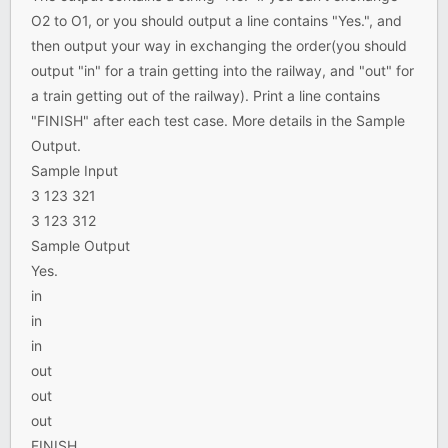
O2 to O1, or you should output a line contains "Yes.", and
then output your way in exchanging the order(you should
output "in" for a train getting into the railway, and "out" for
a train getting out of the railway). Print a line contains
"FINISH" after each test case. More details in the Sample
Output.
Sample Input
3 123 321
3 123 312
Sample Output
Yes.
in
in
in
out
out
out
FINISH