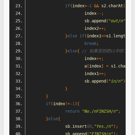
if
(
index
>-
1
&&
 s2
.
charAt
(
inde
			index
--;
			sb
.
append
(
"out/n"
);
			index2
++;
}
else
if
(
index1
==
s1
.
length
())
break
;
}
else
{
// 如果否则把s1中的下
			index
++;
			a
[
index
]
=
 s1
.
charAt
(
			index1
++;
			sb
.
append
(
"in/n"
);
}
}
if
(
index
!=-
1
){
return
"No./nFINISH/n"
;
}
else
{
		sb
.
insert
(
0
,
"Yes./n"
);
		sb
.
append
(
"FINISH/n"
);