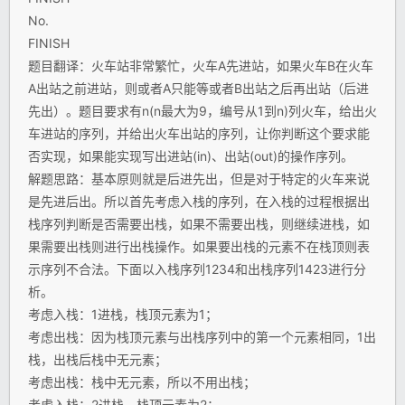
No.
FINISH
题目翻译：火车站非常繁忙，火车A先进站，如果火车B在火车
A出站之前进站，则或者A只能等或者B出站之后再出站（后进
先出）。题目要求有n(n最大为9，编号从1到n)列火车，给出火
车进站的序列，并给出火车出站的序列，让你判断这个要求能
否实现，如果能实现写出进站(in)、出站(out)的操作序列。
解题思路：基本原则就是后进先出，但是对于特定的火车来说
是先进后出。所以首先考虑入栈的序列，在入栈的过程根据出
栈序列判断是否需要出栈，如果不需要出栈，则继续进栈，如
果需要出栈则进行出栈操作。如果要出栈的元素不在栈顶则表
示序列不合法。下面以入栈序列1234和出栈序列1423进行分
析。
考虑入栈：1进栈，栈顶元素为1；
考虑出栈：因为栈顶元素与出栈序列中的第一个元素相同，1出
栈，出栈后栈中无元素；
考虑出栈：栈中无元素，所以不用出栈；
考虑入栈：2进栈，栈顶元素为2；