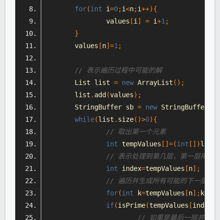
for
(
int
 i
=
0
;
i
<
n
;
i
++){
		values
[
i
]
=
 i
+
1
;
}
	values
[
n
]=
1
;
// 表示遍历过程中可能的解
List
 list 
=
new
ArrayList
();
	list
.
add
(
values
);
StringBuffer
 sb 
=
new
StringBuffer
();
while
(
list
.
size
()>
0
){
// 取出第一个元素
int
 tempValues
[]=(
int
[])
list
.
// 表示处理到第几层，第一层用0表
int
 index
=
tempValues
[
n
];
// 遍历并生成所有可能的下一层节
for
(
int
 k
=
tempValues
[
n
];
k
<
n
;
k
if
(
isPrime
(
tempValues
[
index
-
1
// 如果是最后一层并且