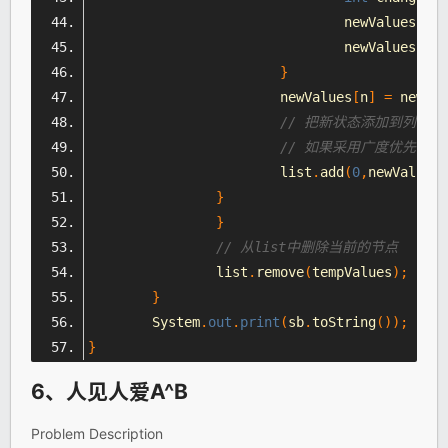
				newValues
[
ind
				newValues
[
k
]
}
			newValues
[
n
]
=
 newVal
// 把新状态添加到列表
// 如果采用广度优先，
			list
.
add
(
0
,
newValues
)
}
}
// 从list中删除当前的节点
		list
.
remove
(
tempValues
);
}
System
.
out
.
print
(
sb
.
toString
());
}
6、人见人爱A^B
Problem Description