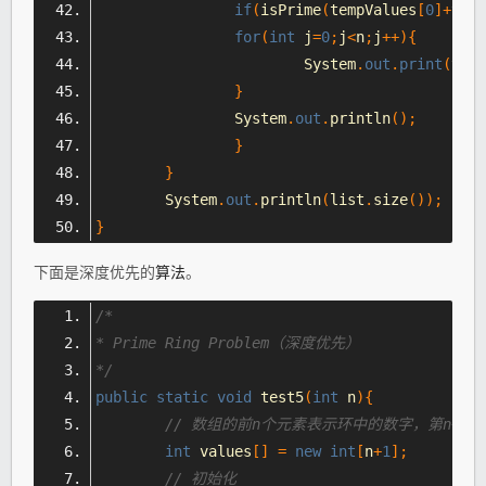
if
(
isPrime
(
tempValues
[
0
]+
temp
for
(
int
 j
=
0
;
j
<
n
;
j
++){
System
.
out
.
print
(
temp
}
System
.
out
.
println
();
}
}
System
.
out
.
println
(
list
.
size
());
}
下面是深度优先的
算法
。
/*
* Prime Ring Problem（深度优先）
*/
public
static
void
 test5
(
int
 n
){
// 数组的前n个元素表示环中的数字，第n+1
int
 values
[]
=
new
int
[
n
+
1
];
// 初始化