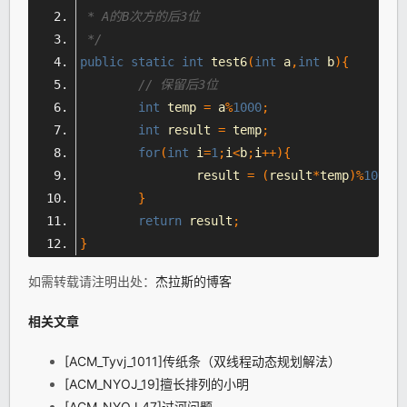
 * A的B次方的后3位
 */
public
static
int
 test6
(
int
 a
,
int
 b
){
// 保留后3位
int
 temp 
=
 a
%
1000
;
int
 result 
=
 temp
;
for
(
int
 i
=
1
;
i
<
b
;
i
++){
		result 
=
(
result
*
temp
)%
1000
;
}
return
 result
;
}
如需转载请注明出处：
杰拉斯的博客
相关文章
[ACM_Tyvj_1011]传纸条（双线程动态规划解法）
[ACM_NYOJ_19]擅长排列的小明
[ACM_NYOJ_47]过河问题