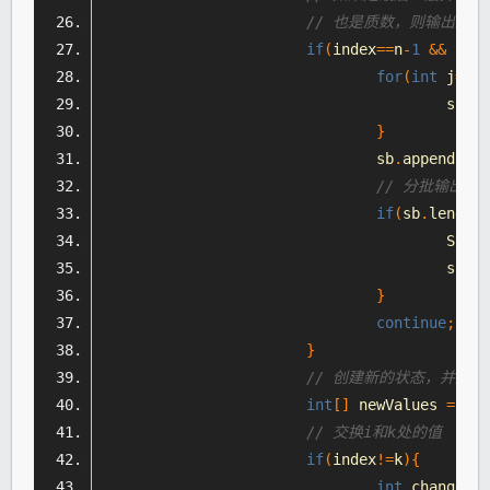
// 也是质数，则输出结果
if
(
index
==
n
-
1
&&
 isPr
for
(
int
 j
=
0
;
j
					sb
.
ap
}
				sb
.
append
(
"/n
// 分批输出
if
(
sb
.
length
(
Syste
					sb
=
ne
}
continue
;
}
// 创建新的状态，并复
int
[]
 newValues 
=
Arr
// 交换i和k处的值
if
(
index
!=
k
){
int
 change 
=
 