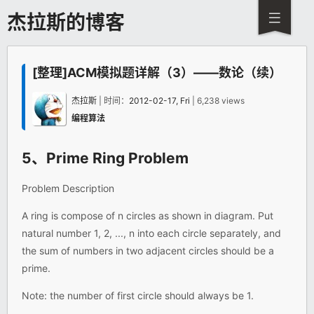
杰拉斯的博客
[整理]ACM模拟题详解（3）——数论（续）
杰拉斯
| 时间：
2012-02-17, Fri
| 6,238 views
编程算法
5、Prime Ring Problem
Problem Description
A ring is compose of n circles as shown in diagram. Put
natural number 1, 2, ..., n into each circle separately, and
the sum of numbers in two adjacent circles should be a
prime.
Note: the number of first circle should always be 1.