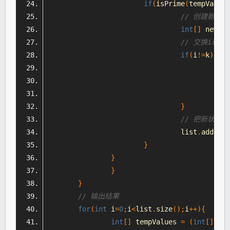
if
(
isPrime
(
tempValues
// 创建新的
int
[]
 newVal
// 交换i和k
if
(
i
!=
k
){
int
 
					 n
					 n
}
// 把新状态
				 list
.
add
(
new
}
}
}
}
// 输出结果
for
(
int
 i
=
0
;
i
<
list
.
size
();
i
++){
int
[]
 tempValues 
=
(
int
[])
lis