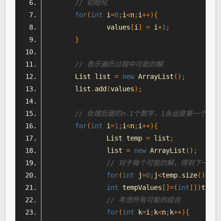
// 初始化
for
(
int
 i
=
0
;
i
<
n
;
i
++){
		values
[
i
]
=
 i
+
1
;
}
// 表示遍历过程中可能的解
List
 list 
=
new
ArrayList
();
	list
.
add
(
values
);
// 处理后面的n-1个数字，1永远是第一个
for
(
int
 i
=
1
;
i
<
n
;
i
++){
List
 temp 
=
 list
;
		list 
=
new
ArrayList
();
// 对于每个可能的解，得到下一层
for
(
int
 j
=
0
;
j
<
temp
.
size
();
j
++
int
 tempValues
[]=(
int
[])
temp
.
// 考虑所有可能的组合
for
(
int
 k
=
i
;
k
<
n
;
k
++){