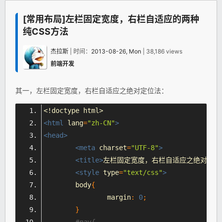
[常用布局]左栏固定宽度，右栏自适应的两种
纯CSS方法
杰拉斯
| 时间：
2013-08-26, Mon
| 38,186 views
前端开发
其一，左栏固定宽度，右栏自适应之绝对定位法：
<!doctype 
html
>
<
html
lang
=
"zh-CN"
>
<head>
<meta
charset
=
"UTF-8"
>
<title>
左栏固定宽度，右栏自适应之绝对定位
<style
type
=
"text/
css
"
>
	body
{
		margin
:
0
;
}