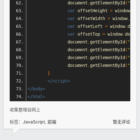
		document
.
getElementById
(
"st"
)
var
 offsetHeight 
=
 window
.
doc
var
 offsetWidth 
=
 window
.
docu
var
 offsetLeft 
=
 window
.
docum
var
 offsetTop 
=
 window
.
docume
		document
.
getElementById
(
"oh"
)
		document
.
getElementById
(
"ow"
)
		document
.
getElementById
(
"ol"
)
		document
.
getElementById
(
"ot"
)
}
</script>
</body>
</html>
收集整理自网上
标签：
JavaScript
,
前端
暂无评论