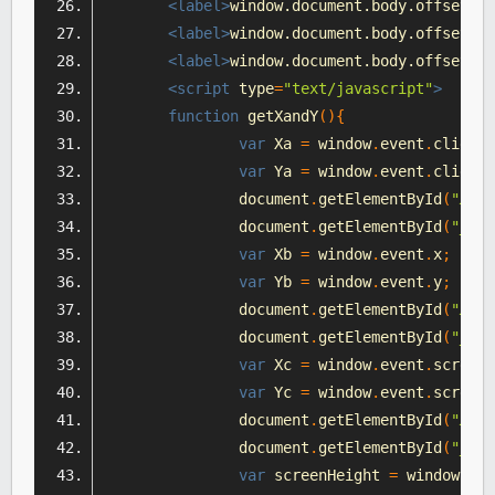
<label>
window.document.body.offsetWi
<label>
window.document.body.offsetLe
<label>
window.document.body.offsetTo
<script
type
=
"text/
javascript
"
>
function
 getXandY
(){
var
Xa
=
 window
.
event
.
clientX
var
Ya
=
 window
.
event
.
clientY
		document
.
getElementById
(
"xa"
)
		document
.
getElementById
(
"ya"
)
var
Xb
=
 window
.
event
.
x
;
var
Yb
=
 window
.
event
.
y
;
		document
.
getElementById
(
"xb"
)
		document
.
getElementById
(
"yb"
)
var
Xc
=
 window
.
event
.
screenX
var
Yc
=
 window
.
event
.
screenY
		document
.
getElementById
(
"xc"
)
		document
.
getElementById
(
"yc"
)
var
 screenHeight 
=
 window
.
scr