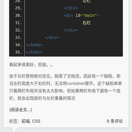
			左栏
</div>
<div
id
=
"main"
>
			右栏
</div>
</div>
</body>
</html>
看起来很美好，但是。。
由于左栏使用绝对定位，脱离了文档流，因此有一个缺陷，即
当左栏高度大于右栏时，无法将container撑开，这个缺陷单单
只看两栏布局并没有太大影响，但如果两栏布局下面有一个底
栏，就会出现底栏与左栏重叠的情况
(阅读全文…)
标签：
前端
,
CSS
9 条评论