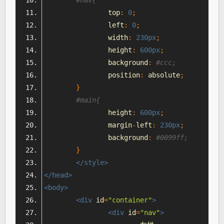
#nav{
		top
:
0
;
		left
:
0
;
		width
:
230px
;
		height
:
600px
;
		background
:
#ccc;
		position
:
 absolute
;
}
#main{
		height
:
600px
;
		margin
-
left
:
230px
;
		background
:
#0099ff;
}
</style>
</head>
<body>
<div
id
=
"container"
>
<div
id
=
"nav"
>