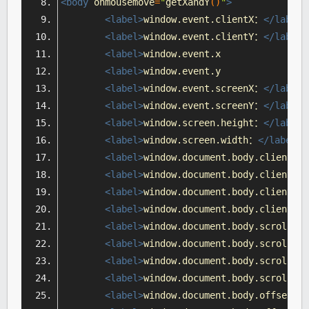
<body
onmousemove
=
"
getXandY
()
"
>
<label>
window.event.clientX：
</label>
<label>
window.event.clientY：
</label>
<label>
window.event.x		 ：
</
<label>
window.event.y		 ：
</
<label>
window.event.screenX：
</label>
<label>
window.event.screenY：
</label>
<label>
window.screen.height：
</label>
<label>
window.screen.width：
</label><
<label>
window.document.body.clientHe
<label>
window.document.body.clientWi
<label>
window.document.body.clientLe
<label>
window.document.body.clientTo
<label>
window.document.body.scrollHe
<label>
window.document.body.scrollWi
<label>
window.document.body.scrollLe
<label>
window.document.body.scrollTo
<label>
window.document.body.offsetHe