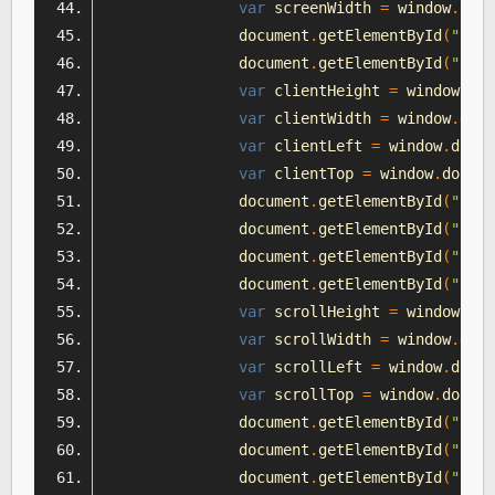
var
 screenWidth 
=
 window
.
scre
		document
.
getElementById
(
"scre
		document
.
getElementById
(
"scre
var
 clientHeight 
=
 window
.
doc
var
 clientWidth 
=
 window
.
docu
var
 clientLeft 
=
 window
.
docum
var
 clientTop 
=
 window
.
docume
		document
.
getElementById
(
"ch"
)
		document
.
getElementById
(
"cw"
)
		document
.
getElementById
(
"cl"
)
		document
.
getElementById
(
"ct"
)
var
 scrollHeight 
=
 window
.
doc
var
 scrollWidth 
=
 window
.
docu
var
 scrollLeft 
=
 window
.
docum
var
 scrollTop 
=
 window
.
docume
		document
.
getElementById
(
"sh"
)
		document
.
getElementById
(
"sw"
)
		document
.
getElementById
(
"sl"
)