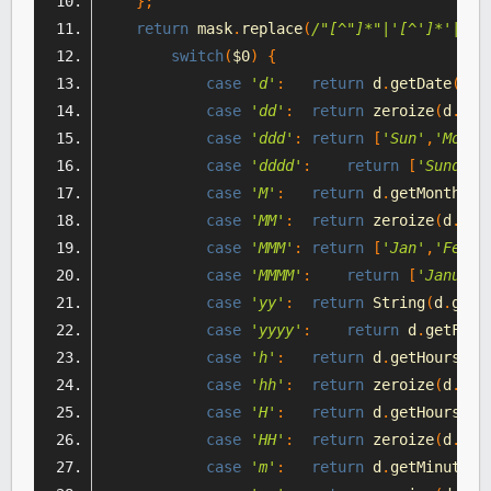
};
return
 mask
.
replace
(
/"[^"]*"|'[^']*'|\b(
switch
(
$0
)
{
case
'd'
:
return
 d
.
getDate
();
case
'dd'
:
return
 zeroize
(
d
.
get
case
'ddd'
:
return
[
'Sun'
,
'Mon'
,
case
'dddd'
:
return
[
'Sunday'
case
'M'
:
return
 d
.
getMonth
()
case
'MM'
:
return
 zeroize
(
d
.
get
case
'MMM'
:
return
[
'Jan'
,
'Feb'
,
case
'MMMM'
:
return
[
'January
case
'yy'
:
return
String
(
d
.
getF
case
'yyyy'
:
return
 d
.
getFull
case
'h'
:
return
 d
.
getHours
()
case
'hh'
:
return
 zeroize
(
d
.
get
case
'H'
:
return
 d
.
getHours
();
case
'HH'
:
return
 zeroize
(
d
.
get
case
'm'
:
return
 d
.
getMinutes
(