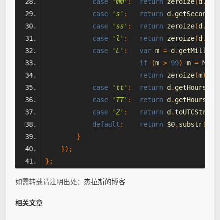
case
'mm'
:
return
 zeroize
(
d
.
get
case
's'
:
return
 d
.
getSeconds
(
case
'ss'
:
return
 zeroize
(
d
.
get
case
'l'
:
return
 zeroize
(
d
.
get
case
'L'
:
var
 m 
=
 d
.
getMillise
if
(
m 
>
99
)
 m 
=
Math
return
 zeroize
(
m
);
case
'tt'
:
return
 d
.
getHours
()
case
'TT'
:
return
 d
.
getHours
()
case
'Z'
:
return
 d
.
toUTCString
default
:
return
 $0
.
substr
(
1
,
 
}
});
};
如需转载请注明出处：
杰拉斯的博客
相关文章