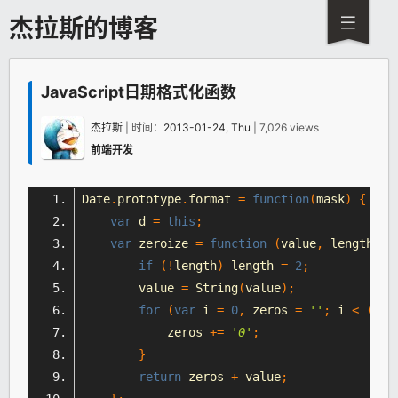
杰拉斯的博客
JavaScript日期格式化函数
杰拉斯
| 时间：
2013-01-24, Thu
| 7,026 views
前端开发
Date
.
prototype
.
format 
=
function
(
mask
)
{
var
 d 
=
this
;
var
 zeroize 
=
function
(
value
,
 length
)
{
if
(!
length
)
 length 
=
2
;
        value 
=
String
(
value
);
for
(
var
 i 
=
0
,
 zeros 
=
''
;
 i 
<
(
len
            zeros 
+=
'0'
;
}
return
 zeros 
+
 value
;