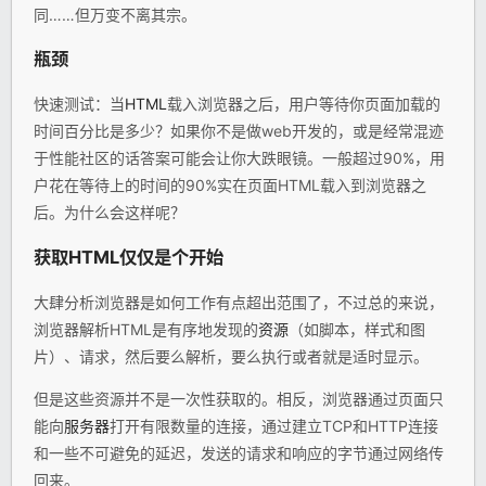
同……但万变不离其宗。
瓶颈
快速测试：当
HTML
载入浏览器之后，用户等待你页面加载的
时间百分比是多少？如果你不是做web开发的，或是经常混迹
于性能社区的话答案可能会让你大跌眼镜。一般超过90%，用
户花在等待上的时间的90%实在页面HTML载入到浏览器之
后。为什么会这样呢？
获取HTML仅仅是个开始
大肆分析浏览器是如何工作有点超出范围了，不过总的来说，
浏览器解析HTML是有序地发现的
资源
（如脚本，样式和图
片）、请求，然后要么解析，要么执行或者就是适时显示。
但是这些资源并不是一次性获取的。相反，浏览器通过页面只
能向
服务器
打开有限数量的连接，通过建立TCP和HTTP连接
和一些不可避免的延迟，发送的请求和响应的字节通过网络传
回来。