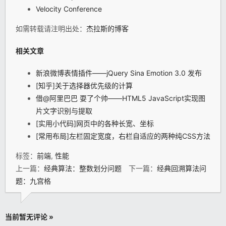
Velocity Conference
如需转载请注明出处：
杰拉斯的博客
相关文章
新浪微博表情插件——jQuery Sina Emotion 3.0 发布
[知乎]关于选择器优先级的计算
借@阿里巴巴 耍了个帅——HTML5 JavaScript实现图
片文字识别与提取
[实用小代码]网页中的各种长宽、坐标
[常用布局]左栏固定宽度，右栏自适应的两种纯CSS方法
标签：
前端
,
性能
上一篇：
经典算法：整数划分问题
下一篇：
经典回溯算法问
题：九宫格
当前暂无评论 »