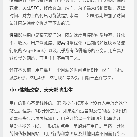
假期临近（应该指感恩节和圣诞节），公司增加了SEM方面的
花费，关注
SEO
，修改页面。然而，为了最大的销售额，这些
时间、财力上的付出可能就是打水漂——如果假期增加了访问
量让网站速度变慢甚至下去的话。
性能
影响用户是毫无疑问的。网站速度直接影响反弹率、转化
率、收入、用户满意度、
搜索
引擎优化（已知的如反映网站流
行度的Page Rank）以及几乎所有值得追踪的业务。用户离开
速度慢的网站，而且往往不会再回来。
还在不久前，用户离开一个网站的时间点是8秒。然而，很快
就是6秒，然后4秒，然后现在是2秒。门槛一直在提高。
小小性能改变，大大影响发生
用户的耐心不是线性的。第1秒的时候基本上没有人会放弃这个
站点。但是，1秒开外之后，如果没有适当的反馈的话（例如浏
览器标头显示页面标题），用户开始以一个加速的比率离开。
到3~4秒的时候，一般的站点会一半的潜在用户。当然，具体
的阈值根据网站、用户行为和意图以及其他因素不同而有所不