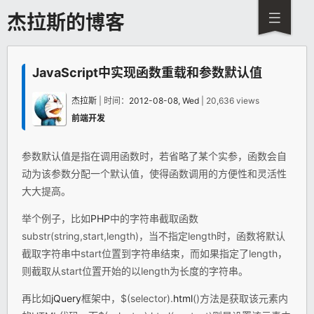
杰拉斯的博客
JavaScript中实现函数重载和参数默认值
杰拉斯
| 时间：
2012-08-08, Wed
| 20,636 views
前端开发
参数默认值是指在调用函数时，若省略了某个实参，函数会自
动为该参数分配一个默认值，使得函数调用的方便性和灵活性
大大提高。
举个例子，比如
PHP
中的字符串截取函数
substr(string,start,length)，当不指定length时，函数将默认
截取字符串中start位置到字符串结束，而如果指定了length，
则截取从start位置开始的以length为长度的字符串。
再比如
jQuery
框架中，$(selector).
html
()方法是获取该元素内