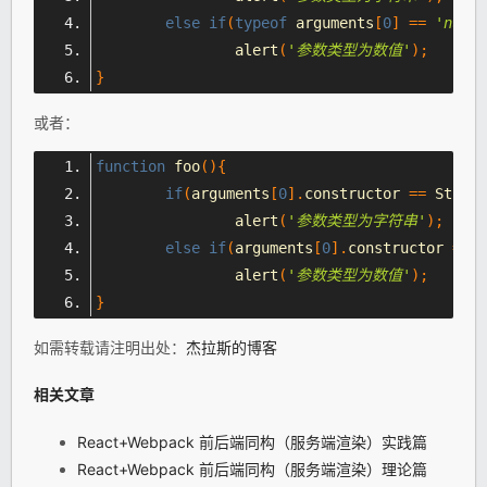
else
if
(
typeof
 arguments
[
0
]
==
'numbe
		alert
(
'参数类型为数值'
);
}
或者：
function
 foo
(){
if
(
arguments
[
0
].
constructor 
==
String
		alert
(
'参数类型为字符串'
);
else
if
(
arguments
[
0
].
constructor 
==
N
		alert
(
'参数类型为数值'
);
}
如需转载请注明出处：
杰拉斯的博客
相关文章
React+Webpack 前后端同构（服务端渲染）实践篇
React+Webpack 前后端同构（服务端渲染）理论篇