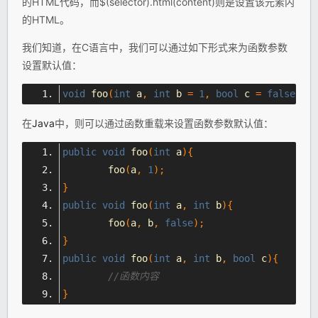
的HTML代码，而$(selector).html(content)则是设置该元素内
的HTML。
我们知道，在C语言中，我们可以通过如下形式来为函数参数
设置默认值：
void
 foo
(
int
 a
,
int
 b 
=
1
,
bool
 c 
=
false
);
在
Java
中，则可以通过函数重载来设置函数参数默认值：
public
void
 foo
(
int
 a
){
	foo
(
a
,
1
);
}
public
void
 foo
(
int
 a
,
int
 b
){
	foo
(
a
,
 b
,
false
);
}
public
void
 foo
(
int
 a
,
int
 b
,
bool
 c
){
//函数内容
}