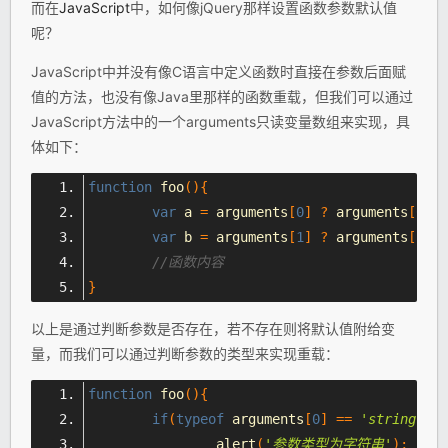
而在
JavaScript
中，如何像jQuery那样设置函数参数默认值
呢？
JavaScript中并没有像C语言中定义函数时直接在参数后面赋
值的方法，也没有像Java里那样的函数重载，但我们可以通过
JavaScript方法中的一个arguments只读变量数组来实现，具
体如下：
function
 foo
(){
var
 a 
=
 arguments
[
0
]
?
 arguments
[
0
]
:
var
 b 
=
 arguments
[
1
]
?
 arguments
[
1
]
:
//函数内容
}
以上是通过判断参数是否存在，若不存在则将默认值附给变
量，而我们可以通过判断参数的类型来实现重载：
function
 foo
(){
if
(
typeof
 arguments
[
0
]
==
'string'
)
		alert
(
'参数类型为字符串'
);