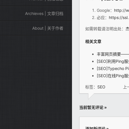
Google：
http:/
Archieves | 文章归档
必应：
https://ss
About | 关于作者
如需转载请注明出处：
相关文章
丰富网页摘要——HT
[SEO]利用Pi
[SEO]Typech
[SEO]在线Pin
标签：
SEO
上
当前暂无评论 »
添加新评论 »