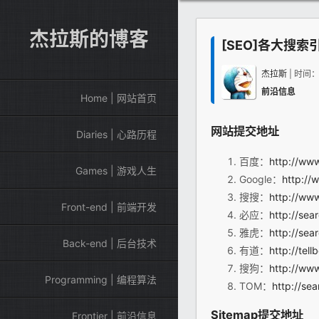
杰拉斯的博客
[SEO]各大搜索
杰拉斯
| 时间
前沿信息
Home | 网站首页
网站提交地址
Diaries | 心路历程
百度：
http://www
Games | 游戏人生
Google：
http://
搜搜：
http://www
Front-end | 前端开发
必应：
http://se
雅虎：
http://sea
Back-end | 后台技术
有道：
http://tel
搜狗：
http://ww
Programming | 编程算法
TOM：
http://se
Sitemap提交地址
Frontier | 前沿信息