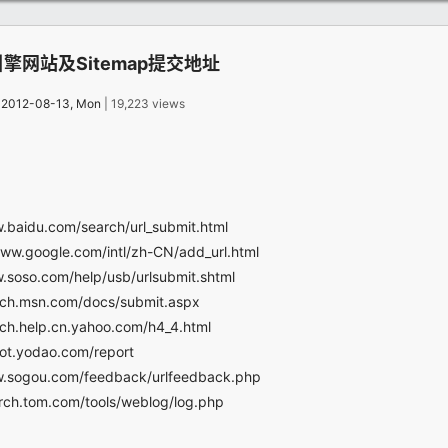
引擎网站及Sitemap提交地址
：
2012-08-13, Mon
| 19,223 views
.baidu.com/search/url_submit.html
www.google.com/intl/zh-CN/add_url.html
.soso.com/help/usb/urlsubmit.shtml
arch.msn.com/docs/submit.aspx
rch.help.cn.yahoo.com/h4_4.html
lbot.yodao.com/report
w.sogou.com/feedback/urlfeedback.php
arch.tom.com/tools/weblog/log.php