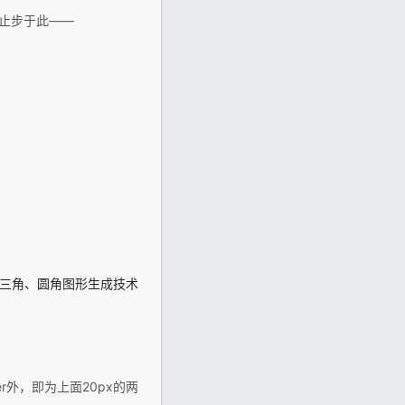
止步于此——
der三角、圆角图形生成技术
r外，即为上面20px的两