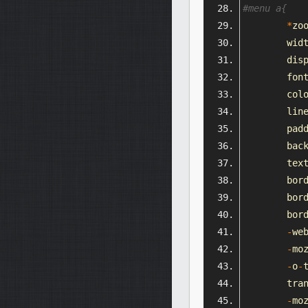
#menu a{
*
zo
	wid
	dis
	fon
	col
	lin
	pad
	bac
	tex
	bor
	bor
	bor
-
we
-
mo
-
o
-
	tra
-
mo