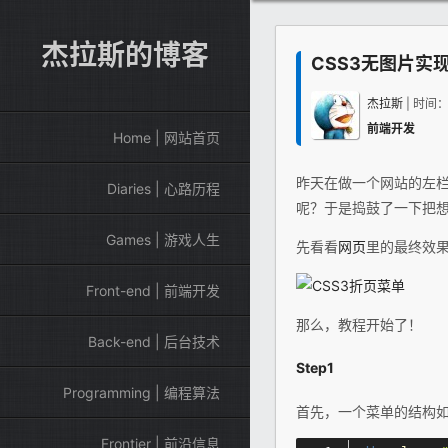
杰拉斯的博客
CSS3无图片实
杰拉斯
| 时间
前端开发
Home | 网站首页
昨天在做一个网站的左
Diaries | 心路历程
呢？于是捣鼓了一下把想
Games | 游戏人生
先看看
网页
里的最终效
Front-end | 前端开发
那么，教程开始了！
Back-end | 后台技术
Step1
Programming | 编程算法
首先，一个菜单的结构
Frontier | 前沿信息