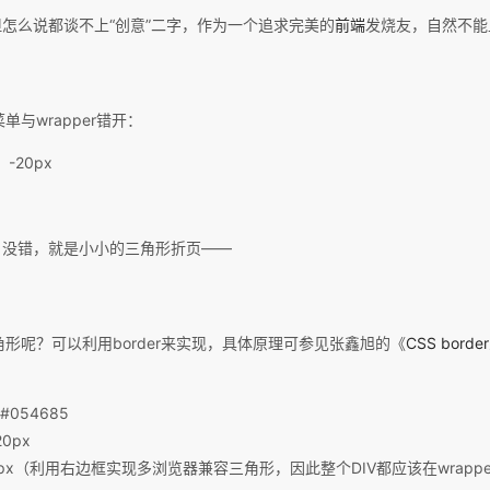
怎么说都谈不上“创意”二字，作为一个追求完美的
前端
发烧友，自然不能
单与wrapper错开：
-20px
？没错，就是小小的三角形折页——
三角形呢？可以利用border来实现，具体原理可参见张鑫旭的《
CSS bor
054685
0px
px（利用右边框实现多浏览器兼容三角形，因此整个DIV都应该在wrappe