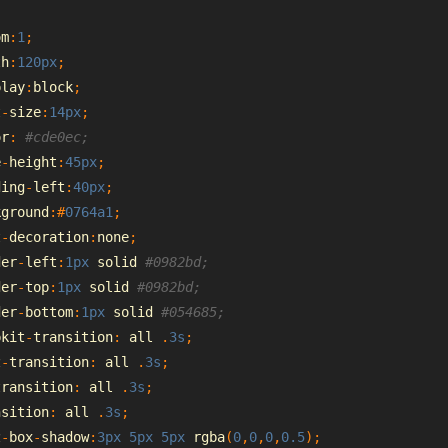
om
:
1
;
th
:
120px
;
play
:
block
;
t
-
size
:
14px
;
or
:
#cde0ec;
e
-
height
:
45px
;
ding
-
left
:
40px
;
kground
:#
0764a1
;
t
-
decoration
:
none
;
der
-
left
:
1px
 solid 
#0982bd;
der
-
top
:
1px
 solid 
#0982bd;
der
-
bottom
:
1px
 solid 
#054685;
bkit
-
transition
:
 all 
.
3s
;
z
-
transition
:
 all 
.
3s
;
transition
:
 all 
.
3s
;
nsition
:
 all 
.
3s
;
z
-
box
-
shadow
:
3px
5px
5px
 rgba
(
0
,
0
,
0
,
0.5
);