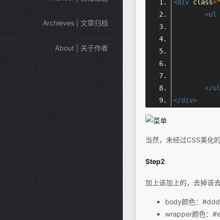
<div
class
=
<ul
Archieves | 文章归档
About | 关于作者
</u
</div>
当然，未经过CSS美化
Step2
加上该加上的，去掉该去掉
body颜色：#ddd
wrapper颜色：#e