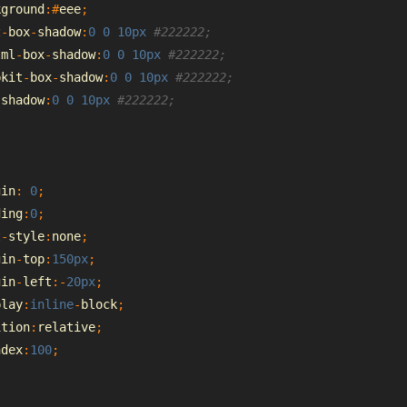
kground
:#
eee
;
z
-
box
-
shadow
:
0
0
10px
#222222;
tml
-
box
-
shadow
:
0
0
10px
#222222;
bkit
-
box
-
shadow
:
0
0
10px
#222222;
-
shadow
:
0
0
10px
#222222;
gin
:
0
;
ding
:
0
;
t
-
style
:
none
;
gin
-
top
:
150px
;
gin
-
left
:-
20px
;
play
:
inline
-
block
;
ition
:
relative
;
ndex
:
100
;