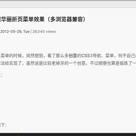
现华丽折页菜单效果（多浏览器兼容）
：
2012-05-29, Tue
| 28,040 views
栏菜单的时候，突然想到，看了那么多
创意
的
CSS
3导航、菜单，何不自己
法给实现了，虽然说是比较老掉牙的一个创意，不过顺便也算是锻炼了一
果：
如下：