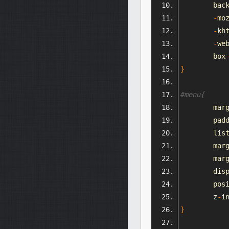
	bac
-
mo
-
k
h
-
we
	box
}
#menu{
	mar
	pad
	lis
	mar
	mar
	dis
	pos
	z
-
i
}