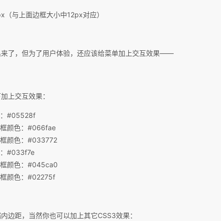
px（与上面边框大小中12px对应）
出来了，但为了用户体验，还应该给菜单加上交互效果——
下加上交互效果：
#05528f
颜色：#066fae
颜色：#033772
#033f7e
颜色：#045ca0
颜色：#02275f
内边距，当然你也可以加上其它CSS3效果：