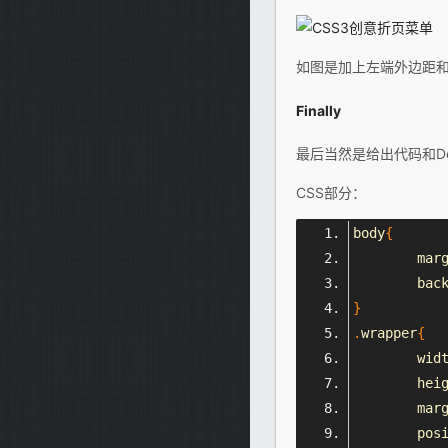
如图是加上左端外边距和
Finally
最后当然是给出代码和D
CSS部分：
body
{
	mar
	bac
}
.
wrapper
{
	wid
	hei
	mar
	pos