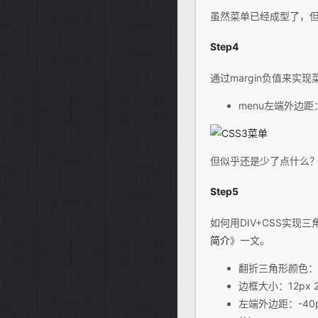
虽然菜单已经成型了，但
Step4
通过margin负值来实现菜
menu左端外边距：
但似乎还是少了点什么
Step5
如何用DIV+CSS实现
简介
》一文。
翻折三角形颜色：#
边框大小：12px 2
左端外边距：-40