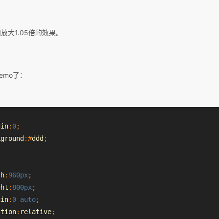
放大1.05倍的效果。
emo了：
gin
:
0
;
kground
:#
ddd
;
th
:
960px
;
ght
:
800px
;
gin
:
0
auto
;
ition
:
relative
;