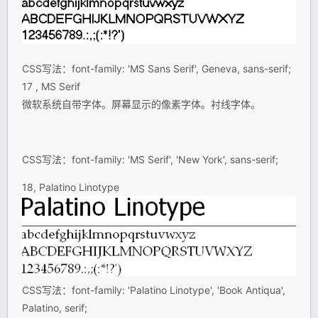
CSS写法：font-family: 'MS Sans Serif', Geneva, sans-serif;
17 , MS Serif
微软系统自带字体。屏幕显示的像素字体。衬线字体。
CSS写法：font-family: 'MS Serif', 'New York', sans-serif;
18, Palatino Linotype
CSS写法：font-family: 'Palatino Linotype', 'Book Antiqua',
Palatino, serif;