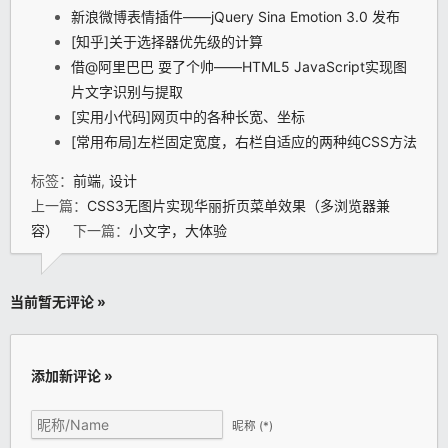
新浪微博表情插件——jQuery Sina Emotion 3.0 发布
[知乎]关于选择器优先级的计算
借@阿里巴巴 耍了个帅——HTML5 JavaScript实现图
片文字识别与提取
[实用小代码]网页中的各种长宽、坐标
[常用布局]左栏固定宽度，右栏自适应的两种纯CSS方法
标签：
前端
,
设计
上一篇：
CSS3无图片实现华丽折页菜单效果（多浏览器兼
容）
下一篇：
小文字，大体验
当前暂无评论 »
添加新评论 »
昵称
(*)