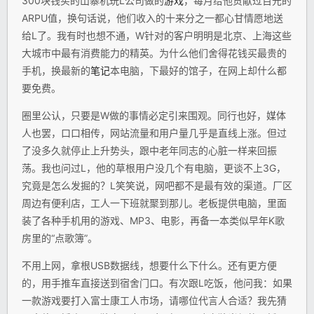
300块钱买的山寨机玩L公司做的
游戏
，每月给他贡献过百元的
ARPU值，换句话说，他们收入的十来分之一都心甘情愿地送
给L了。我有时也想不通，W针对的客户明明是北京、上海这些
大城市中最有消费能力的精英。为什么他们舍得花钱买最贵的
手机，换最新的
笔记
本电脑，下最好的馆子，在网上却什么都
要免费。
圈里公认，只要是W做的事情必定引来围观。同行也好，媒体
人也罢，口口相传，网站流量和用户量几乎是直线上涨。但过
了没多久就停止上升势头，跟中老年同志的心脏一样来回振
荡。我也问过L，他的草根用户没几个有电脑，更谈不上3G，
究竟是怎么发掘的？L笑笑说，网吧都不是最有效的渠道。厂区
周边有便利店，工人一下班就聚到那儿。老板提供电脑，里面
装了各种手机用的游戏、MP3、电影，再备一本类似早年K歌
房里的“点歌簿”。
不用上网，拿根USB数据线，想要什么下什么。还有更方便
的，用手推车直接送到宿舍门口。有次跟L吃饭，他问我：如果
一款游戏要打入富士康工人市场，请哪位代言人合适？我先猜