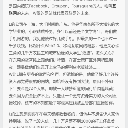
是国内把玩Facebook、Groupon、Foursquare的人。啥叫
互
联网
的未来，W做的网站就代表互联网的未来。
L的公司在上海，大半时间跑广东。他是华南某所不太知名的大
学毕业的，小眼睛质朴男，多年以前还是个文学青年。哥们做
手机网游的，我见他使过好几款手机，但最贵的一个也不过一
千多块钱。比起什么Web2.0、移动互联网的概念，他更关心珠
三角的几千万农民工和城市边缘的大学生“蚁族”。怎么关心？
在东莞的夜宵摊上跟他们拼啤酒，在富士康厂区外网吧里刷
夜，跟靠做他们生意开上宝马的便利店老板扯淡……
W比L拥有更多的掌声和名声。但遗憾的是，他做了好几个连投
资人都觉得很酷的网站，却始终没有挣到大钱。原因不外如
下：要么是起个大早，却被一大堆抄近道的同行给围追堵截；
要么因为资金接济不上，只能让一个更有
资源
实力的大公司直
接吃掉，还有的不知道触了哪根高压线被主管部门直接暂停。
L的生意是实实在在每天都能数着钱的，但他并不想告诉人家他
挣到钱。说了也没人信，几十万月薪不到2000的打工仔拿着