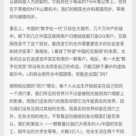
互联网是人为割裂的。它既存在于精英的Think笔记本上，也存
在于草根的MTK山寨机中。我们的精英也许和美国同步，草根
却与越南同步。
事实上，中国的“数字化一代”只存在大城市、几千万中产阶级
中。剩下的几亿中国互联网用户归根结底都只是QQ用户。互联
网改变不了这个现状，能改变它的也许需要更宏大的社会变革
和经济变革？我相信，L看穿了所谓“中国的互联网”的本质。太
多的企业在追逐宠坏其实有限的一群客户。相反，有一大批“数
字化贫民”却没有办法改变自己的命运，只能沉醉于廉价的虚拟
娱乐中。L的商业很符合中国国情，但能走出国门吗？
按照柏拉图的“洞穴”理论，每个人从出生开始就呆在自己挖的
一个洞穴里，我们所见的世界只不过是被阳光抛到洞穴墙壁上
的影像，而我们这些洞穴的居民却把它当作是真实的世界，因
为我们没有见到过其他的东西。而真实的世界却是在洞穴之
外，在有太阳的地方。不管看这份报纸的各位精英们是否承
认，我们和某些人 —一群数量比我们大得多的人(中国的农民
工、刚毕业的大学生等等，大概3亿人)，完全生活在两个不同