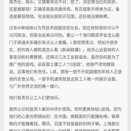
周杰伦，摇头；又猜春哥也不对；怒了，决定猜当红的凤娇，
还是被鄙视！正确答案是凤凰传奇，有百度歌手榜单为证。备
选是慕容晓晓。完全超出我知识范围，还好我没猜韩寒。
过去W单纯地以为凭技术就能改变社会，现在他知道你可以不
过问政治，但政治会来过问你。要让一个海归精英学会怎么跑
门子疏通关系确实有点让人害臊。L曾经愤青过，但如今很务
实，好的商人都知道怎么看《新闻联播》。他关心运营商的人
事变动和扫黄整顿，还搞过几次工友联谊会，虽然目的是为了
推广他的游戏。前段富士康工人“12连跳”，他很严肃地跟我
说，这事他们有责任。L讲，那些一想不开就跳楼的年轻人正是
他的衣食父母。一部手机通常就是这些工人唯一的娱乐设备，
与厂外世界交流的唯一媒介。
他们有责任让工人们更快乐。
我所认识的投资人都对W评价很高，但却更爽快给L投钱。因为
他们的心里也明镜似的：在中国，做精英的只能赚吆喝，做草
根的才能赚着钱。腾讯、百度不就是最好的例子嘛。上海那位
梳分头打摩丝的笑星说过一句经典：我是喝咖啡的，北方那两