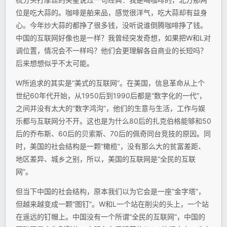
位是吃大蒜的。咖啡是舶来品，感觉很洋气，吃大蒜却有益身
心。今年炒大蒜的都挣了很多钱，没听说谁倒腾咖啡挣了钱。
中国的互联网好像也是一样？我曾经突发奇想，如果把W和L对
调位置，情况会不一样吗？他们会更理解各自商业的长短吗？
后来想想似乎不太可能。
W所追求的其实是“美式的互联网”。在美国，信息革命从上个
世纪60年代开始，从1950后到1990后都是“数字化的一代”，
之间并没有太大的“数字鸿沟”，他们的生意与生活，工作与娱
乐都与互联网分不开。这也是为什么80后的扎克伯格能够和50
后的乔布斯、60后的贝索斯、70后的佩奇同台竞技的原因。同
时，美国的社会结构是一颗“橄榄”，没有那么大的贫富差距、
地区差异、城乡之别，所以，美国的互联网是“全民的互联
网”。
但当下中国的社会结构，原本我们以为它会是一座“金字塔”，
但越来越变成一颗“图钉”。W和L一个站在削尖的头上，一个站
在遥远的钉帽上。中国没有一个所谓“全民的互联网”，中国的